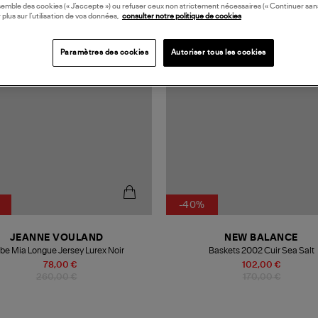
semble des cookies (« J’accepte ») ou refuser ceux non strictement nécessaires (« Continuer san
N EUROPE
 plus sur l’utilisation de vos données,
consulter notre politique de cookies
Paramètres des cookies
Autoriser tous les cookies
-40%
JEANNE VOULAND
NEW BALANCE
be Mia Longue Jersey Lurex Noir
Baskets 2002 Cuir Sea Salt
78,00 €
102,00 €
260,00 €
170,00 €