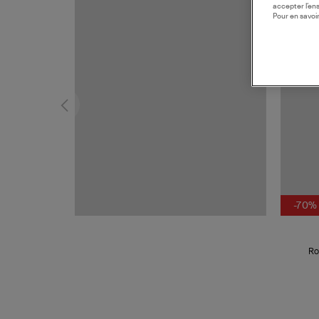
accepter l’en
MADE I
Pour en savoir
-70%
Ro