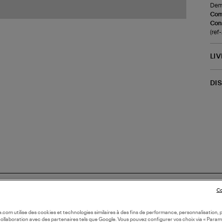
Demi
Com
Cons
(re
LI
DI
Co
oile.com utilise des cookies et technologies similaires à des fins de performance, personnalisation, p
collaboration avec des partenaires tels que Google. Vous pouvez configurer vos choix via « Param