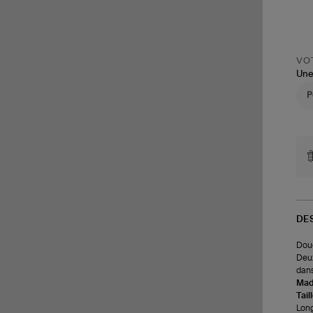
VOT
Une
DE
Doud
Deux
dans
Made
Tail
Long