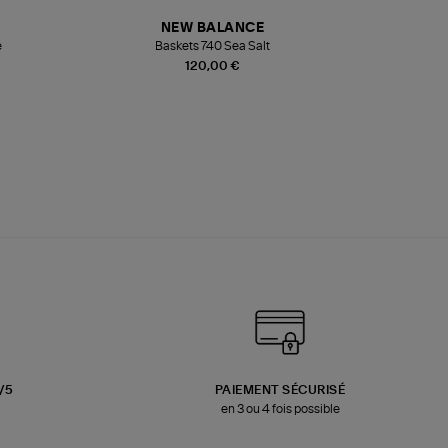
NEW BALANCE
e
Baskets 740 Sea Salt
Veste
120,00 €
3/5
PAIEMENT SÉCURISÉ
en 3 ou 4 fois possible