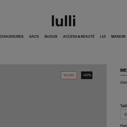
CHAUSSURES
SACS
BIJOUX
ACCESS & BEAUTÉ
LUI
MAISON
ME
-40%
SOLDES
Gil
Gile
Va
Br
Tail
Pren