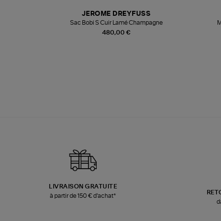
N
JEROME DREYFUSS
te
Sac Bobi S Cuir Lamé Champagne
M
480,00 €
LIVRAISON GRATUITE
RET
à partir de 150 € d'achat*
d