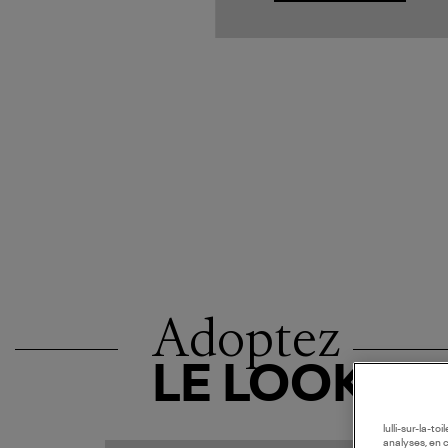
Adoptez
LE LOOK
lulli-sur-la-t
analyses, en 