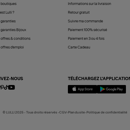
 boutiques
Informations sur la livraison
est Lulli ?
Retour gratuit
 garanties
Suivre ma commande
 garanties Bijoux
Paiement 100% sécurisé
 offres & conditions
Paiement en 3 ou 4 fois
offres d'emploi
Carte Cadeau
IVEZ-NOUS
TÉLÉCHARGEZ L'APPLICATIO
© LULLI 2025 - Tous droits réservés -CGV-Plan du site-Politique de confidentialité