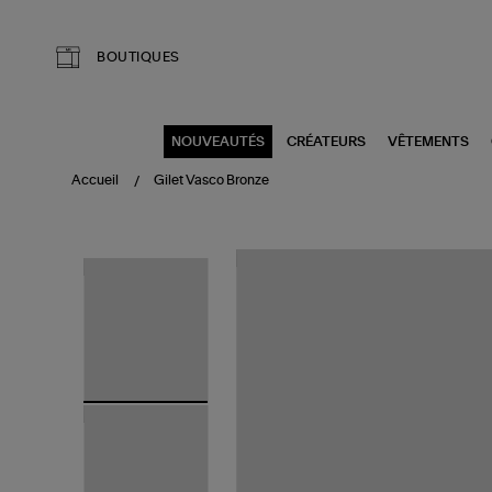
Aller au contenu principal
BOUTIQUES
NOUVEAUTÉS
CRÉATEURS
VÊTEMENTS
Accueil
Gilet Vasco Bronze