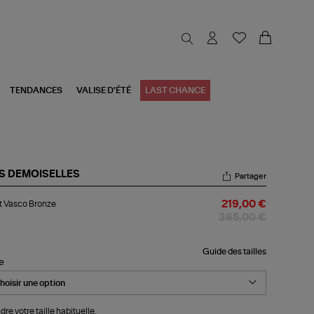
TENDANCES
VALISE D'ÉTÉ
LAST CHANCE
S DEMOISELLES
Partager
et
t Vasco Bronze
219,00 €
sco
onze
365,00 €
Guide des tailles
le
dre votre taille habituelle.