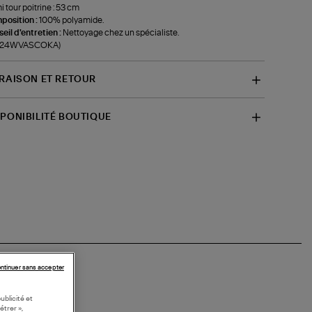
 tour poitrine : 53 cm
position :
100% polyamide.
eil d'entretien :
Nettoyage chez un spécialiste.
f-24WVASCOKA)
VRAISON ET RETOUR
SPONIBILITÉ BOUTIQUE
ntinuer sans accepter
ublicité et
étrer »,