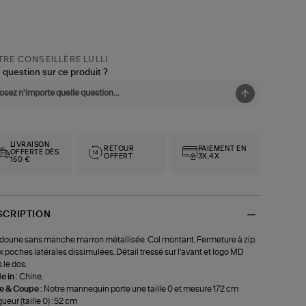
RE CONSEILLÈRE LULLI
 question sur ce produit ?
LIVRAISON
RETOUR
PAIEMENT EN
OFFERTE DÈS
OFFERT
3X,4X
150 €
SCRIPTION
oune sans manche marron métallisée. Col montant. Fermeture à zip.
 poches latérales dissimulées. Détail tressé sur l'avant et logo MD
 le dos.
 in :
Chine.
le & Coupe :
Notre mannequin porte une taille 0 et mesure 172 cm
ueur (taille 0) : 52 cm