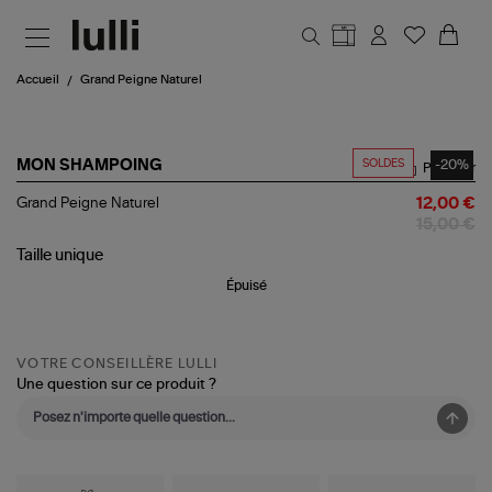
Aller au contenu principal
Accueil
Grand Peigne Naturel
SOLDES
-20%
MON SHAMPOING
Partager
Grand
Grand Peigne Naturel
12,00 €
Peigne
15,00 €
Naturel
Taille
unique
Épuisé
VOTRE CONSEILLÈRE LULLI
Une question sur ce produit ?