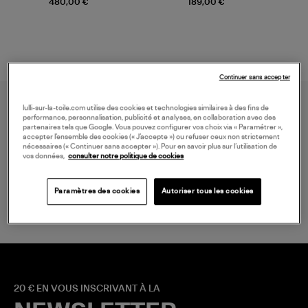
480,00 €
189,00 €
Continuer sans accepter
lulli-sur-la-toile.com utilise des cookies et technologies similaires à des fins de
performance, personnalisation, publicité et analyses, en collaboration avec des
partenaires tels que Google. Vous pouvez configurer vos choix via « Paramétrer »,
accepter l’ensemble des cookies (« J’accepte ») ou refuser ceux non strictement
nécessaires (« Continuer sans accepter »). Pour en savoir plus sur l’utilisation de
vos données,
consulter notre politique de cookies
LIVRAISON GRATUITE
à partir de 150 € d'achat*
Paramètres des cookies
Autoriser tous les cookies
20 € EN VOUS INSCRIVANT À LA