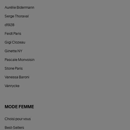
Aurélie Bidermann
Serge Thoraval
d1928
Feidt Paris
Gigi Clozeau
Ginette NY
Pascale Monvoisin
Stone Paris
Vanessa Baroni
Vanrycke
MODE FEMME
Choisi pour vous
Best-Sellers