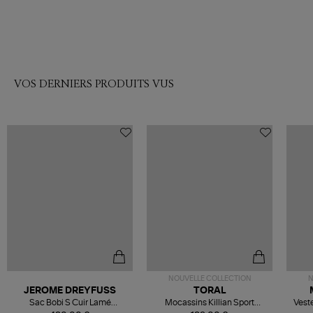
VOS DERNIERS PRODUITS VUS
NOUVELLE COLLECTION
N
JEROME DREYFUSS
TORAL
Sac Bobi S Cuir Lamé
Mocassins Killian Sport
Veste
Champagne
Mousse