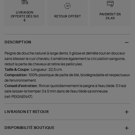
LIVRAISON
PAIEMENT EN
OFFERTE DÈS 150
RETOUR OFFERT
3X,4X
€
DESCRIPTION
Peigne de douche naturel à large dents. Il glisse et démêle tout en douceur
sans blesser le cuir chevelu. Il améliore également la circulation sanguine,
réduit la perte de cheveux et retire les pellicules.
Taille & Coupe :
Longueur : 22,5 cm.
Composition :
100% plastique de paille de blé, biodégradable et respectueux
de l'environnement.
Conseil d'entretien :
Rincer quotidiennement le peigne à l'eau tiède. S'il est
sale laisser-le tremper 3 à 5 min dans de l'eau tiède savonneuse.
(ref-PEIGNENAT)
LIVRAISON ET RETOUR
DISPONIBILITÉ BOUTIQUE