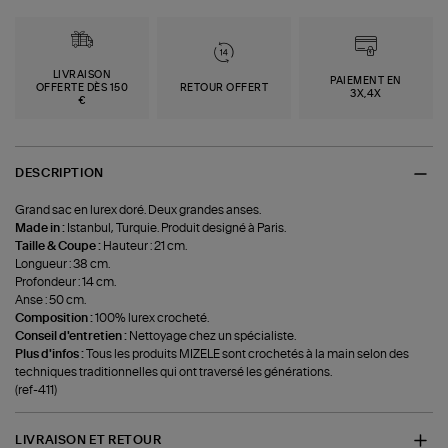
LIVRAISON
PAIEMENT EN
OFFERTE DÈS 150
RETOUR OFFERT
3X,4X
€
DESCRIPTION
Grand sac en lurex doré. Deux grandes anses.
Made in :
Istanbul, Turquie. Produit designé à Paris.
Taille & Coupe :
Hauteur : 21 cm.
Longueur : 38 cm.
Profondeur : 14 cm.
Anse : 50 cm.
Composition :
100% lurex crocheté.
Conseil d'entretien :
Nettoyage chez un spécialiste.
Plus d'infos :
Tous les produits MIZELE sont crochetés à la main selon des
techniques traditionnelles qui ont traversé les générations.
(ref-411)
LIVRAISON ET RETOUR