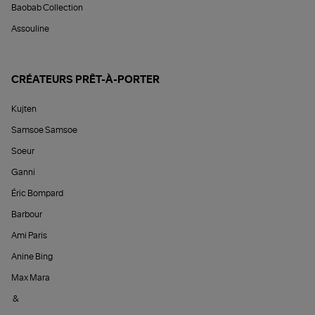
Baobab Collection
Assouline
CRÉATEURS PRÊT-À-PORTER
Kujten
Samsoe Samsoe
Soeur
Ganni
Éric Bompard
Barbour
Ami Paris
Anine Bing
Max Mara
&