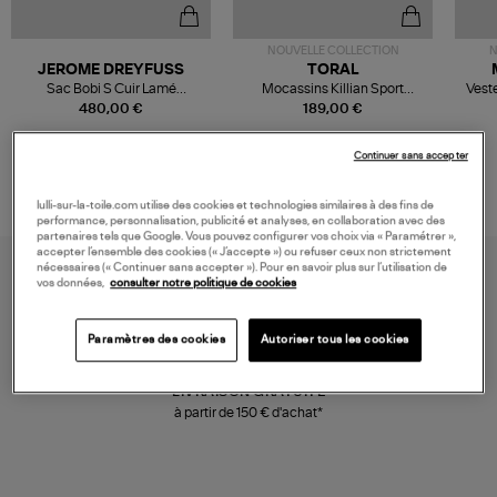
NOUVELLE COLLECTION
N
JEROME DREYFUSS
TORAL
Sac Bobi S Cuir Lamé
Mocassins Killian Sport
Veste
Champagne
Mousse
480,00 €
189,00 €
Continuer sans accepter
lulli-sur-la-toile.com utilise des cookies et technologies similaires à des fins de
performance, personnalisation, publicité et analyses, en collaboration avec des
partenaires tels que Google. Vous pouvez configurer vos choix via « Paramétrer »,
accepter l’ensemble des cookies (« J’accepte ») ou refuser ceux non strictement
nécessaires (« Continuer sans accepter »). Pour en savoir plus sur l’utilisation de
vos données,
consulter notre politique de cookies
Paramètres des cookies
Autoriser tous les cookies
LIVRAISON GRATUITE
à partir de 150 € d'achat*