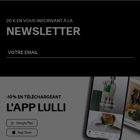
20 € EN VOUS INSCRIVANT À LA
NEWSLETTER
-10% EN TÉLÉCHARGEANT
L'APP LULLI