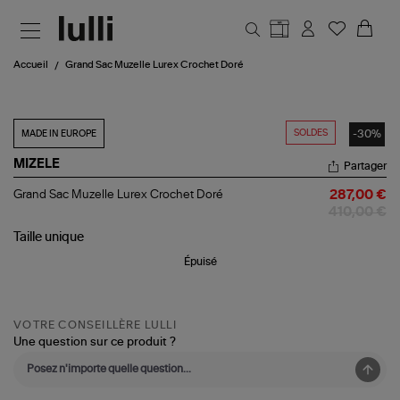
Aller au contenu principal
Accueil
Grand Sac Muzelle Lurex Crochet Doré
SOLDES
-30%
MADE IN EUROPE
MIZELE
Partager
Grand
Grand Sac Muzelle Lurex Crochet Doré
287,00 €
Sac
410,00 €
Muzelle
Lurex
Taille
unique
Crochet
Épuisé
Doré
VOTRE CONSEILLÈRE LULLI
Une question sur ce produit ?