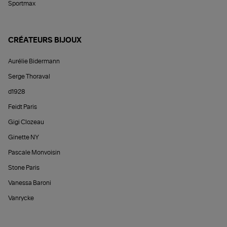
Sportmax
CRÉATEURS BIJOUX
Aurélie Bidermann
Serge Thoraval
d1928
Feidt Paris
Gigi Clozeau
Ginette NY
Pascale Monvoisin
Stone Paris
Vanessa Baroni
Vanrycke