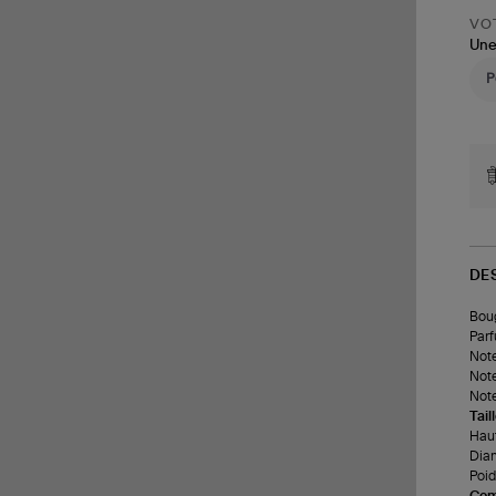
VOT
Une
DE
Boug
Parf
Note
Note
Note
Tail
Haut
Diam
Poid
Com