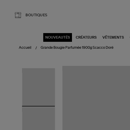
Aller au contenu principal
BOUTIQUES
NOUVEAUTÉS
CRÉATEURS
VÊTEMENTS
Accueil
Grande Bougie Parfumée 1900g Scacco Doré