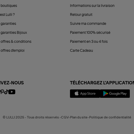
 boutiques
Informations sur la livraison
est Lulli ?
Retour gratuit
 garanties
Suivre ma commande
 garanties Bijoux
Paiement 100% sécurisé
 offres & conditions
Paiement en 3 ou 4 fois
offres d'emploi
Carte Cadeau
IVEZ-NOUS
TÉLÉCHARGEZ L'APPLICATIO
© LULLI 2025 - Tous droits réservés -CGV-Plan du site-Politique de confidentialité