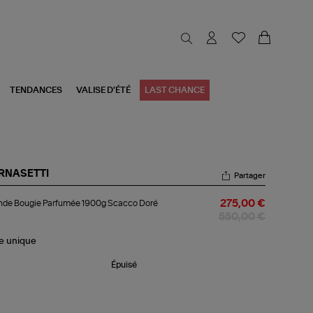
TENDANCES
VALISE D'ÉTÉ
LAST CHANCE
RNASETTI
Partager
ande
nde Bougie Parfumée 1900g Scacco Doré
275,00 €
ugie
rfumée
550,00 €
00g
acco
le
unique
ré
Épuisé