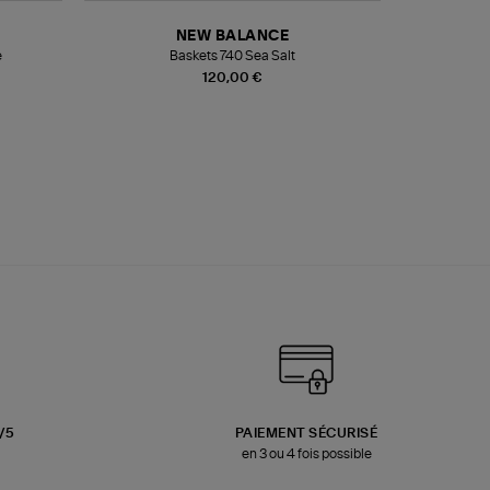
NEW BALANCE
e
Baskets 740 Sea Salt
Veste
120,00 €
3/5
PAIEMENT SÉCURISÉ
en 3 ou 4 fois possible