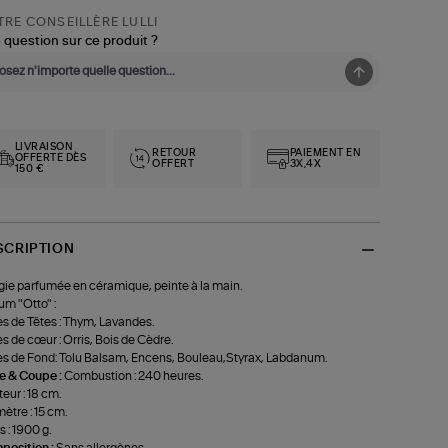
RE CONSEILLÈRE LULLI
 question sur ce produit ?
LIVRAISON
RETOUR
PAIEMENT EN
OFFERTE DÈS
OFFERT
3X,4X
150 €
SCRIPTION
ie parfumée en céramique, peinte à la main.
um "Otto" :
s de Têtes : Thym, Lavandes.
s de cœur : Orris, Bois de Cèdre.
s de Fond: Tolu Balsam, Encens, Bouleau,Styrax, Labdanum.
le & Coupe :
Combustion : 240 heures.
eur : 18 cm.
ètre : 15 cm.
s : 1900 g.
position :
Sans allergènes.