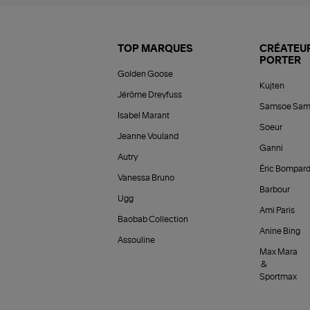
TOP MARQUES
CRÉATEUR
PORTER
Golden Goose
Kujten
Jérôme Dreyfuss
Samsoe Sam
Isabel Marant
Soeur
Jeanne Vouland
Ganni
Autry
Éric Bompar
Vanessa Bruno
Barbour
Ugg
Ami Paris
Baobab Collection
Anine Bing
Assouline
Max Mara
&
Sportmax