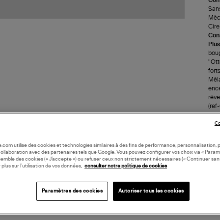
Sans
Mèch
Cire
Cons
Plus
boug
"Ott
fort
Mêla
ence
rêve
(re
Co
LI
oile.com utilise des cookies et technologies similaires à des fins de performance, personnalisation, p
collaboration avec des partenaires tels que Google. Vous pouvez configurer vos choix via « Param
DI
semble des cookies (« J’accepte ») ou refuser ceux non strictement nécessaires (« Continuer san
 plus sur l’utilisation de vos données,
consulter notre politique de cookies
Paramètres des cookies
Autoriser tous les cookies