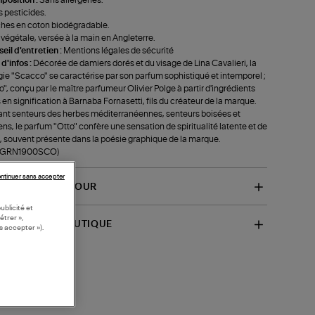
 pesticides.
es en coton biodégradable.
 végétale, versée à la main en Angleterre.
eil d'entretien :
Mentions légales de sécurité
 d'infos :
Décorée de damiers dorés et du visage de Lina Cavalieri, la
ie "Scacco" se caractérise par son parfum sophistiqué et intemporel ;
o", conçu par le maître parfumeur Olivier Polge à partir d'ingrédients
s en signification à Barnaba Fornasetti, fils du créateur de la marque.
nt senteurs des herbes méditerranéennes, senteurs boisées et
ns, le parfum "Otto" confère une sensation de spiritualité latente et de
, souvent présente dans la poésie graphique de la marque.
f-GRN1900SCO)
ntinuer sans accepter
VRAISON ET RETOUR
ublicité et
étrer »,
SPONIBILITÉ BOUTIQUE
s accepter »).