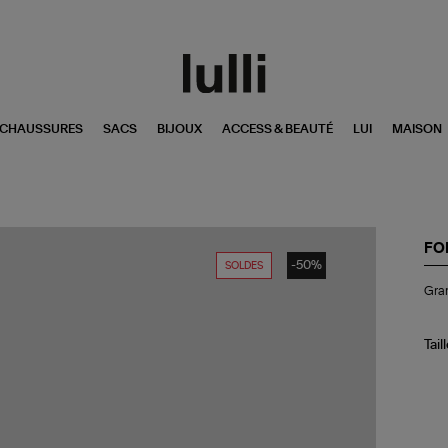
CHAUSSURES
SACS
BIJOUX
ACCESS & BEAUTÉ
LUI
MAISON
FO
-50%
SOLDES
Gr
Gra
Bo
Pa
19
Sc
Tail
Do