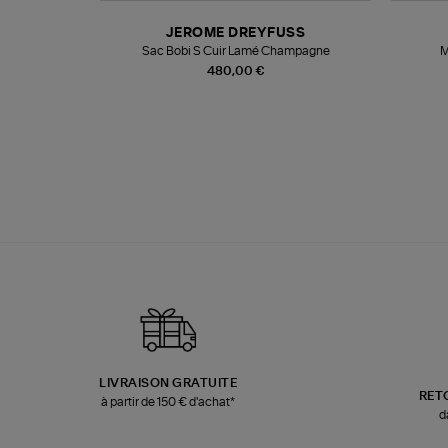
N
JEROME DREYFUSS
te
Sac Bobi S Cuir Lamé Champagne
M
480,00 €
LIVRAISON GRATUITE
RET
à partir de 150 € d'achat*
d