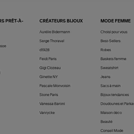
S PRÊT-À-
CRÉATEURS BIJOUX
MODE FEMME
Aurélie Bidermann
Choisi pour vous
Serge Thoraval
Best-Sellers
soe
d1928
Robes
Feidt Paris
Baskets femme
Gigi Clozeau
Sweatshirt
d
Ginette NY
Jeans
Pascale Monvoisin
Sacs à main
Stone Paris
Bijoux tendances
Vanessa Baroni
Doudounes et Parka
Vanrycke
Maison déco
Beauté
Conseil Mode