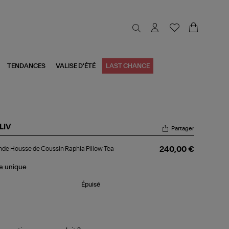
TENDANCES
VALISE D'ÉTÉ
LAST CHANCE
LIV
Partager
ande
de Housse de Coussin Raphia Pillow Tea
240,00 €
usse
ussin
le
unique
hia
low
Épuisé