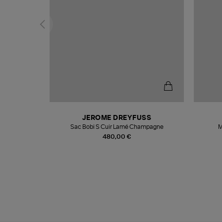
T
JEROME DREYFUSS
k
Sac Bobi S Cuir Lamé Champagne
M
480,00 €