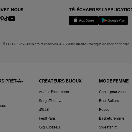
IVEZ-NOUS
TÉLÉCHARGEZ L'APPLICATIO
© LULLI 2025 - Tous droits réservés -CGV-Plan du site-Politique de confidentialité
S PRÊT-À-
CRÉATEURS BIJOUX
MODE FEMME
Aurélie Bidermann
Choisi pour vous
Serge Thoraval
Best-Sellers
soe
d1928
Robes
Feidt Paris
Baskets femme
Gigi Clozeau
Sweatshirt