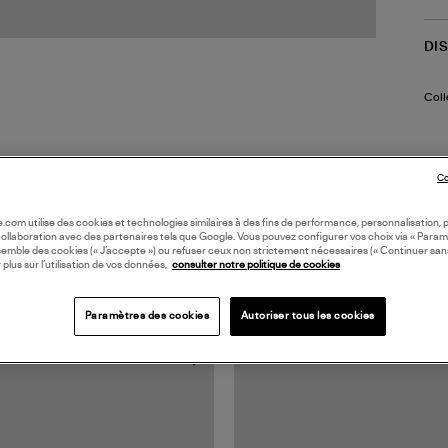
DI
Coll
Co
oile.com utilise des cookies et technologies similaires à des fins de performance, personnalisation, p
collaboration avec des partenaires tels que Google. Vous pouvez configurer vos choix via « Param
semble des cookies (« J’accepte ») ou refuser ceux non strictement nécessaires (« Continuer san
 plus sur l’utilisation de vos données,
consulter notre politique de cookies
TS VUS
Paramètres des cookies
Autoriser tous les cookies