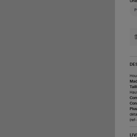
Une
DE
Hous
Made
Tail
Haut
Com
Cons
Plus
déta
(re
LI