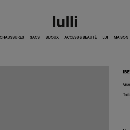
CHAUSSURES
SACS
BIJOUX
ACCESS & BEAUTÉ
LUI
MAISON
IBE
Gr
Gran
Ho
de
Co
Tail
Rap
Pil
Tea