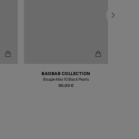
BAOBAB COLLECTION
Bougie Max 10 Black Pearls
Paréo Fou
90,00 €