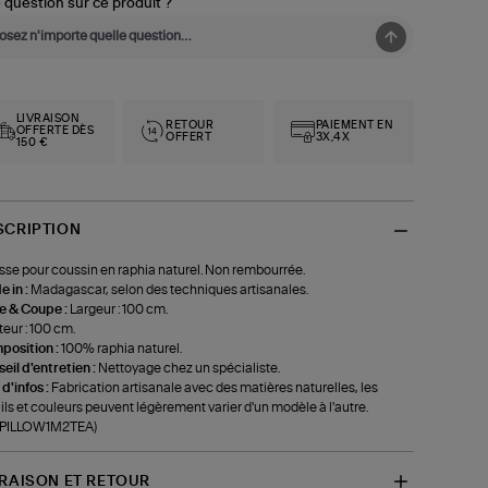
 question sur ce produit ?
LIVRAISON
RETOUR
PAIEMENT EN
OFFERTE DÈS
OFFERT
3X,4X
150 €
SCRIPTION
se pour coussin en raphia naturel. Non rembourrée.
 in :
Madagascar, selon des techniques artisanales.
le & Coupe :
Largeur : 100 cm.
eur : 100 cm.
position :
100% raphia naturel.
eil d'entretien :
Nettoyage chez un spécialiste.
 d'infos :
Fabrication artisanale avec des matières naturelles, les
ils et couleurs peuvent légèrement varier d'un modèle à l'autre.
f-PILLOW1M2TEA)
VRAISON ET RETOUR