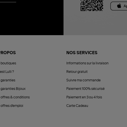
PROPOS
NOS SERVICES
 boutiques
Informations sur la livraison
est Lulli ?
Retour gratuit
 garanties
Suivre ma commande
 garanties Bijoux
Paiement 100% sécurisé
 offres & conditions
Paiement en 3 ou 4 fois
offres d'emploi
Carte Cadeau