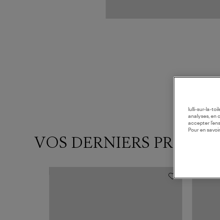
lulli-sur-la-t
analyses, en 
accepter l’en
Pour en savoir
VOS DERNIERS PRODUI