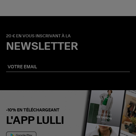
20 € EN VOUS INSCRIVANT À LA
NEWSLETTER
-10% EN TÉLÉCHARGEANT
L'APP LULLI