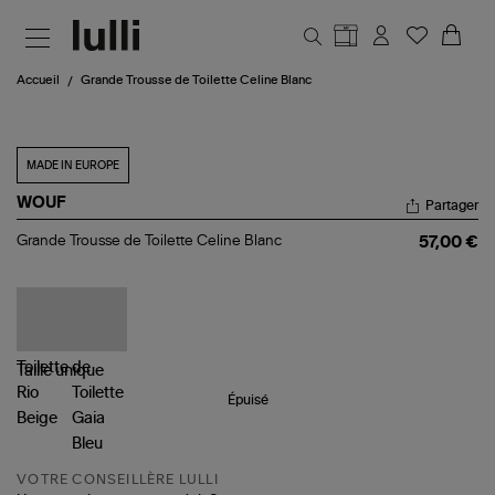
Aller au contenu principal
Accueil
Grande Trousse de Toilette Celine Blanc
MADE IN EUROPE
WOUF
Partager
Grande
Grande Trousse de Toilette Celine Blanc
57,00 €
Trousse
de
Toilette
Celine
Blanc
Taille
unique
Épuisé
VOTRE CONSEILLÈRE LULLI