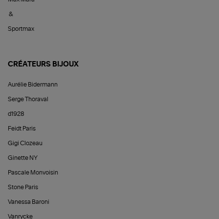
&
Sportmax
CRÉATEURS BIJOUX
Aurélie Bidermann
Serge Thoraval
d1928
Feidt Paris
Gigi Clozeau
Ginette NY
Pascale Monvoisin
Stone Paris
Vanessa Baroni
Vanrycke