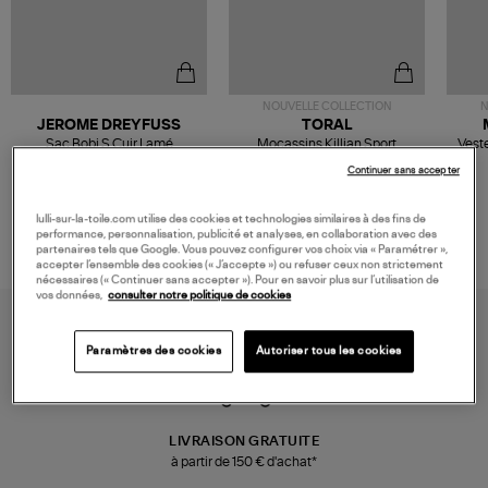
NOUVELLE COLLECTION
N
JEROME DREYFUSS
TORAL
Sac Bobi S Cuir Lamé
Mocassins Killian Sport
Veste
Champagne
Mousse
480,00 €
189,00 €
Continuer sans accepter
lulli-sur-la-toile.com utilise des cookies et technologies similaires à des fins de
performance, personnalisation, publicité et analyses, en collaboration avec des
partenaires tels que Google. Vous pouvez configurer vos choix via « Paramétrer »,
accepter l’ensemble des cookies (« J’accepte ») ou refuser ceux non strictement
nécessaires (« Continuer sans accepter »). Pour en savoir plus sur l’utilisation de
vos données,
consulter notre politique de cookies
Paramètres des cookies
Autoriser tous les cookies
LIVRAISON GRATUITE
à partir de 150 € d'achat*