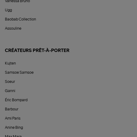
Vanessa Bruno
Ugg
Baobab Collection
Assouline
CRÉATEURS PRÊT-À-PORTER
Kujten
Samsoe Samsoe
Soeur
Ganni
Éric Bompard
Barbour
Ami Paris
Anine Bing
Max Mara