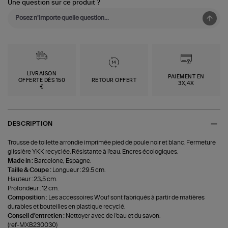
Une question sur ce produit ?
LIVRAISON
PAIEMENT EN
OFFERTE DÈS 150
RETOUR OFFERT
3X,4X
€
DESCRIPTION
Trousse de toilette arrondie imprimée pied de poule noir et blanc. Fermeture
glissière YKK recyclée. Résistante à l'eau. Encres écologiques.
Made in :
Barcelone, Espagne.
Taille & Coupe :
Longueur : 29.5 cm.
Hauteur : 23,5 cm.
Profondeur : 12 cm.
Composition :
Les accessoires Wouf sont fabriqués à partir de matières
durables et bouteilles en plastique recyclé.
Conseil d'entretien :
Nettoyer avec de l'eau et du savon.
(ref-MXB230030)