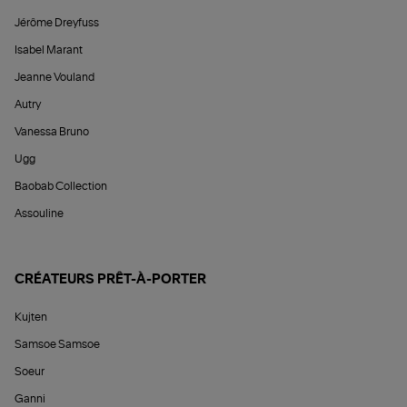
Jérôme Dreyfuss
Isabel Marant
Jeanne Vouland
Autry
Vanessa Bruno
Ugg
Baobab Collection
Assouline
CRÉATEURS PRÊT-À-PORTER
Kujten
Samsoe Samsoe
Soeur
Ganni