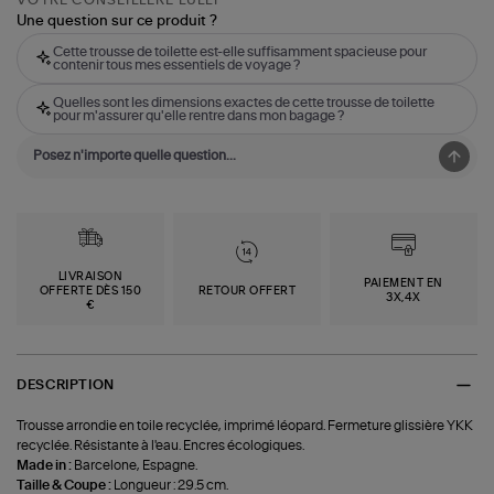
Une question sur ce produit ?
Cette trousse de toilette est-elle suffisamment spacieuse pour
contenir tous mes essentiels de voyage ?
Quelles sont les dimensions exactes de cette trousse de toilette
pour m'assurer qu'elle rentre dans mon bagage ?
LIVRAISON
PAIEMENT EN
OFFERTE DÈS 150
RETOUR OFFERT
3X,4X
€
DESCRIPTION
Trousse arrondie en toile recyclée, imprimé léopard. Fermeture glissière YKK
recyclée. Résistante à l'eau. Encres écologiques.
Made in :
Barcelone, Espagne.
Taille & Coupe :
Longueur : 29.5 cm.