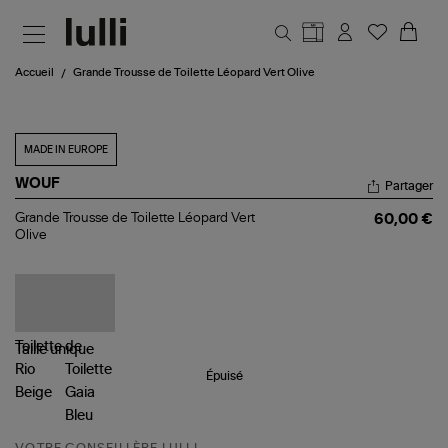
Aller au contenu principal
Accueil
Grande Trousse de Toilette Léopard Vert Olive
MADE IN EUROPE
WOUF
Partager
Grande
Grande Trousse de Toilette Léopard Vert
60,00 €
Trousse
Olive
de
Toilette
Léopard
Vert
Olive
Taille
unique
Épuisé
VOTRE CONSEILLÈRE LULLI