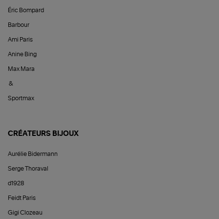
Éric Bompard
Barbour
Ami Paris
Anine Bing
Max Mara
&
Sportmax
CRÉATEURS BIJOUX
Aurélie Bidermann
Serge Thoraval
d1928
Feidt Paris
Gigi Clozeau