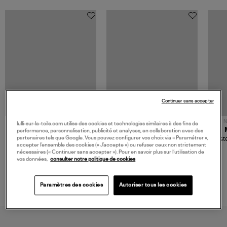
Continuer sans accepter
NOUVELLE COLLECTION
N
lulli-sur-la-toile.com utilise des cookies et technologies similaires à des fins de
JEROME DREYFUSS
TORAL
performance, personnalisation, publicité et analyses, en collaboration avec des
partenaires tels que Google. Vous pouvez configurer vos choix via « Paramétrer »,
Sac Bobi S Cuir Lamé
Mocassins Killian Sport
Veste
accepter l’ensemble des cookies (« J’accepte ») ou refuser ceux non strictement
Champagne
Mousse
480,00 €
189,00 €
nécessaires (« Continuer sans accepter »). Pour en savoir plus sur l’utilisation de
vos données,
consulter notre politique de cookies
Paramètres des cookies
Autoriser tous les cookies