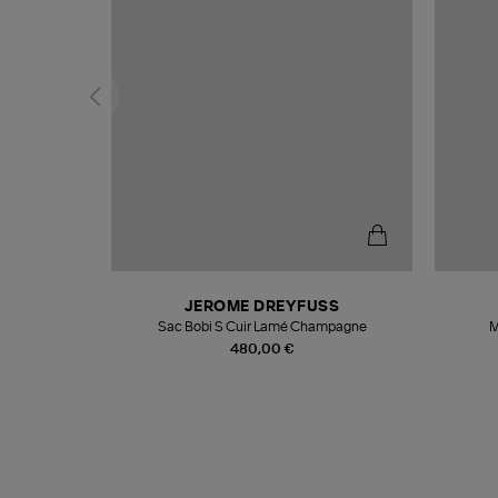
N
JEROME DREYFUSS
te
Sac Bobi S Cuir Lamé Champagne
M
480,00 €