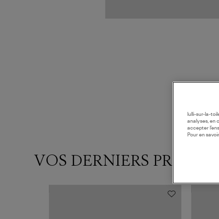
lulli-sur-la-t
analyses, en 
accepter l’en
Pour en savoir
VOS DERNIERS PRODUI