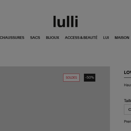
CHAUSSURES
SACS
BIJOUX
ACCESS & BEAUTÉ
LUI
MAISON
LO
-50%
SOLDES
Ha
Haut
de
Mai
de
Bai
Tail
Jol
Noi
Pren