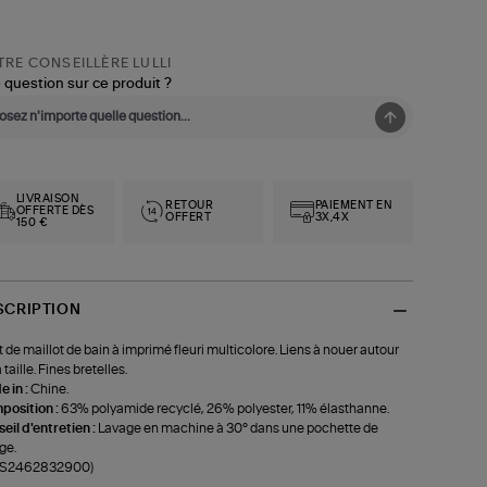
RE CONSEILLÈRE LULLI
 question sur ce produit ?
LIVRAISON
RETOUR
PAIEMENT EN
OFFERTE DÈS
OFFERT
3X,4X
150 €
SCRIPTION
 de maillot de bain à imprimé fleuri multicolore. Liens à nouer autour
 taille. Fines bretelles.
 in :
Chine.
position :
63% polyamide recyclé, 26% polyester, 11% élasthanne.
eil d'entretien :
Lavage en machine à 30° dans une pochette de
ge.
f-S2462832900)