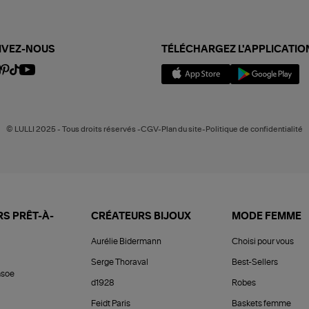
IVEZ-NOUS
TÉLÉCHARGEZ L'APPLICATIO
© LULLI 2025 - Tous droits réservés -CGV-Plan du site-Politique de confidentialité
S PRÊT-À-
CRÉATEURS BIJOUX
MODE FEMME
Aurélie Bidermann
Choisi pour vous
Serge Thoraval
Best-Sellers
soe
d1928
Robes
Feidt Paris
Baskets femme