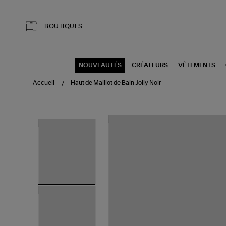
Aller au contenu principal
BOUTIQUES
NOUVEAUTÉS
CRÉATEURS
VÊTEMENTS
Accueil
Haut de Maillot de Bain Jolly Noir