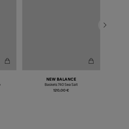
NEW BALANCE
e
Baskets 740 Sea Salt
Veste
120,00 €