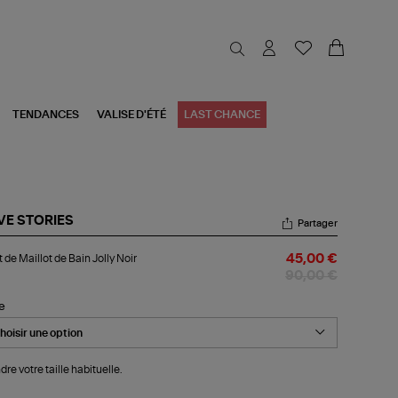
TENDANCES
VALISE D'ÉTÉ
LAST CHANCE
VE STORIES
Partager
ut
 de Maillot de Bain Jolly Noir
45,00 €
llot
90,00 €
n
le
ly
r
dre votre taille habituelle.