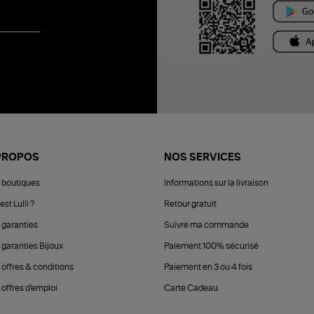
PROPOS
NOS SERVICES
 boutiques
Informations sur la livraison
est Lulli ?
Retour gratuit
 garanties
Suivre ma commande
 garanties Bijoux
Paiement 100% sécurisé
 offres & conditions
Paiement en 3 ou 4 fois
offres d'emploi
Carte Cadeau