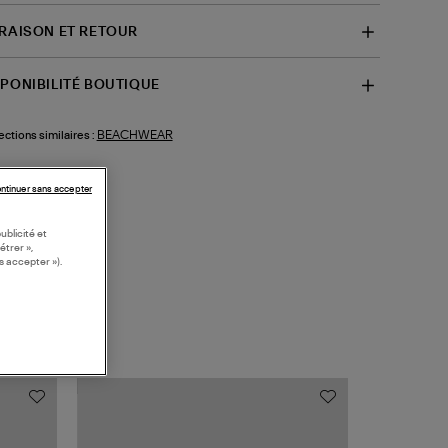
VRAISON ET RETOUR
SPONIBILITÉ BOUTIQUE
BEACHWEAR
ections similaires :
ntinuer sans accepter
ublicité et
étrer »,
s accepter »).