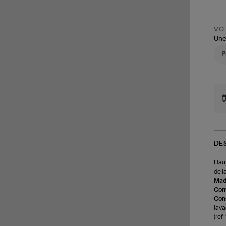
VOT
Une
DE
Haut
de la
Made
Com
Cons
lava
(re