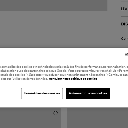
LI
DI
Coll
Co
oile.com utilise des cookies et technologies similaires à des fins de performance, personnalisation, p
collaboration avec des partenaires tels que Google. Vous pouvez configurer vos choix via « Param
semble des cookies (« J’accepte ») ou refuser ceux non strictement nécessaires (« Continuer san
 plus sur l’utilisation de vos données,
consulter notre politique de cookies
TS VUS
Paramètres des cookies
Autoriser tous les cookies