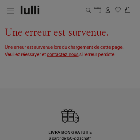
Aller au contenu principal
Une erreur est survenue.
Une erreur est survenue lors du chargement de cette page.
Veuillez réessayer et
contactez-nous
si l’erreur persiste.
LIVRAISON GRATUITE
à partir de 150 € d'achat*