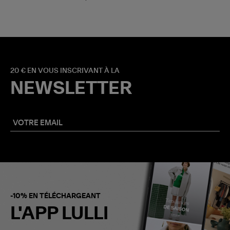
20 € EN VOUS INSCRIVANT À LA
NEWSLETTER
-10% EN TÉLÉCHARGEANT
L'APP LULLI