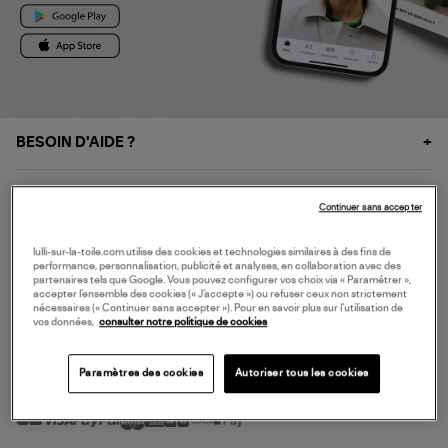
BESOIN D'AIDE ?
À PROPOS
Continuer sans accepter
NOS SERVICES
lulli-sur-la-toile.com utilise des cookies et technologies similaires à des fins de
performance, personnalisation, publicité et analyses, en collaboration avec des
partenaires tels que Google. Vous pouvez configurer vos choix via « Paramétrer »,
accepter l’ensemble des cookies (« J’accepte ») ou refuser ceux non strictement
SERVICE CLIENT
nécessaires (« Continuer sans accepter »). Pour en savoir plus sur l’utilisation de
vos données,
consulter notre politique de cookies
Paramètres des cookies
Autoriser tous les cookies
MODE DE PAIEMENT