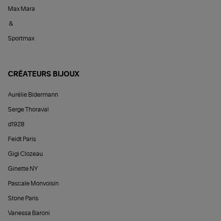
Max Mara
&
Sportmax
CRÉATEURS BIJOUX
Aurélie Bidermann
Serge Thoraval
d1928
Feidt Paris
Gigi Clozeau
Ginette NY
Pascale Monvoisin
Stone Paris
Vanessa Baroni