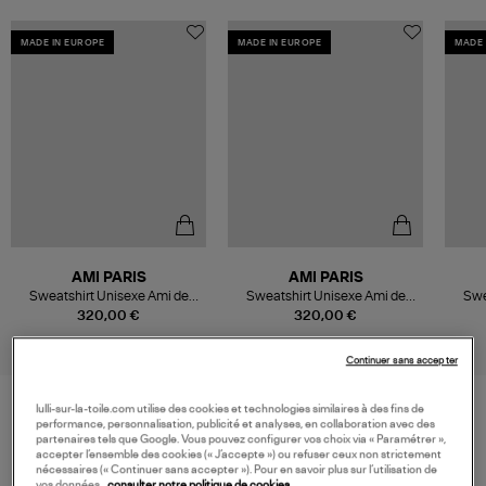
MADE IN EUROPE
MADE IN EUROPE
MADE 
AMI PARIS
AMI PARIS
Sweatshirt Unisexe Ami de
Sweatshirt Unisexe Ami de
Swe
Cœur Noir
Cœur Alexandre Matiussi
320,00 €
320,00 €
Continuer sans accepter
lulli-sur-la-toile.com utilise des cookies et technologies similaires à des fins de
performance, personnalisation, publicité et analyses, en collaboration avec des
VOS DERNIERS PRODUITS VUS
partenaires tels que Google. Vous pouvez configurer vos choix via « Paramétrer »,
accepter l’ensemble des cookies (« J’accepte ») ou refuser ceux non strictement
nécessaires (« Continuer sans accepter »). Pour en savoir plus sur l’utilisation de
vos données,
consulter notre politique de cookies