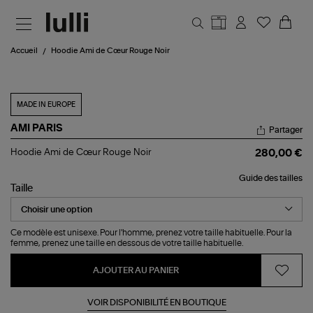
Aller au contenu principal
Accueil
Hoodie Ami de Cœur Rouge Noir
MADE IN EUROPE
AMI PARIS
Partager
Hoodie
Hoodie Ami de Cœur Rouge Noir
280,00 €
Ami
de
Guide des tailles
Cœur
Taille
Rouge
Noir
Ce modèle est unisexe. Pour l'homme, prenez votre taille habituelle. Pour la
femme, prenez une taille en dessous de votre taille habituelle.
AJOUTER AU PANIER
VOIR DISPONIBILITÉ EN BOUTIQUE