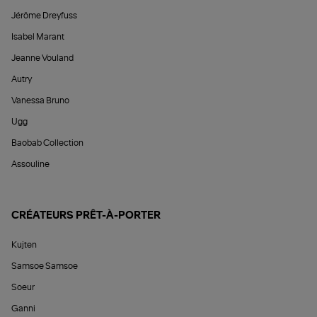
Jérôme Dreyfuss
Isabel Marant
Jeanne Vouland
Autry
Vanessa Bruno
Ugg
Baobab Collection
Assouline
CRÉATEURS PRÊT-À-PORTER
Kujten
Samsoe Samsoe
Soeur
Ganni