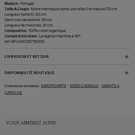
Made in :
Portugal.
Taille & Coupe :
Notre mannequin porte une taille S et mesure 172 cm.
Longueur (taille S) : 62 cm.
Demi-tour de poitrine : 55 cm.
Longueur de manches : 61 cm.
Composition :
100% coton organique.
Conseil d'entretien :
Lavage en machine à 30°.
(ref-BFUSW235730001)
LIVRAISON ET RETOUR
DISPONIBILITÉ BOUTIQUE
-
-
SWEATSHIRTS
IDEES CADEAUX
SWEATS A
Collections similaires :
CAPUCHE
VOUS AIMEREZ AUSSI