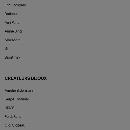
Éric Bompard
Barbour
Ami Paris
Anine Bing
Max Mara
&
Sportmax
CRÉATEURS BIJOUX
Aurélie Bidermann
Serge Thoraval
d1928
Feidt Paris
Gigi Clozeau