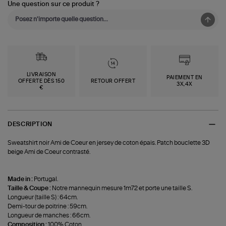
Une question sur ce produit ?
LIVRAISON
PAIEMENT EN
OFFERTE DÈS 150
RETOUR OFFERT
3X,4X
€
DESCRIPTION
Sweatshirt noir Ami de Coeur en jersey de coton épais. Patch bouclette 3D
beige Ami de Coeur contrasté.
Made in :
Portugal.
Taille & Coupe :
Notre mannequin mesure 1m72 et porte une taille S.
Longueur (taille S) : 64cm.
Demi-tour de poitrine : 59cm.
Longueur de manches : 66cm.
Composition :
100% Coton.