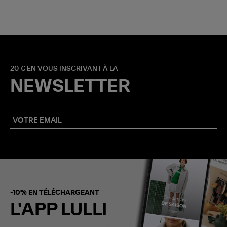
20 € EN VOUS INSCRIVANT À LA
NEWSLETTER
-10% EN TÉLÉCHARGEANT
L'APP LULLI