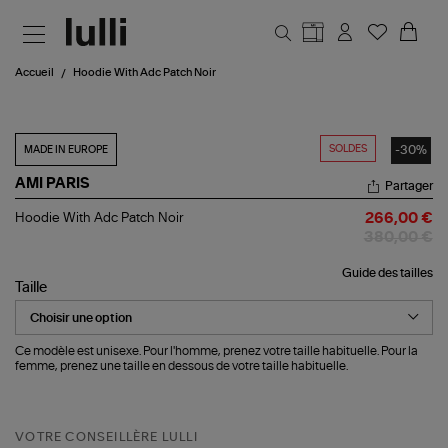
Aller au contenu principal
Accueil
Hoodie With Adc Patch Noir
SOLDES
-30%
MADE IN EUROPE
AMI PARIS
Partager
Hoodie
Hoodie With Adc Patch Noir
266,00 €
With
380,00 €
Adc
Patch
Guide des tailles
Noir
Taille
Ce modèle est unisexe. Pour l'homme, prenez votre taille habituelle. Pour la
femme, prenez une taille en dessous de votre taille habituelle.
VOTRE CONSEILLÈRE LULLI