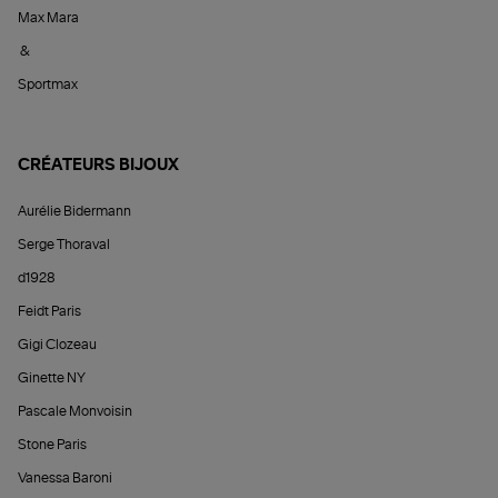
Max Mara
&
Sportmax
CRÉATEURS BIJOUX
Aurélie Bidermann
Serge Thoraval
d1928
Feidt Paris
Gigi Clozeau
Ginette NY
Pascale Monvoisin
Stone Paris
Vanessa Baroni