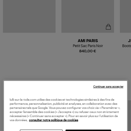
AMI PARIS
J
Petit Sac Paris Noir
Boots
840,00 €
VOS DERNIERS PRODUITS VUS
Continuer sans accepter
lulli-sur-la-toile.com utilise des cookies et technologies similaires à des fins de
performance, personnalisation, publicité et analyses, en collaboration avec des
partenaires tels que Google. Vous pouvez configurer vos choix via « Paramétrer »,
accepter l’ensemble des cookies (« J’accepte ») ou refuser ceux non strictement
nécessaires (« Continuer sans accepter »). Pour en savoir plus sur l’utilisation de
vos données,
consulter notre politique de cookies