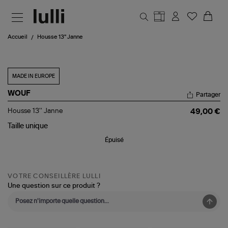
Aller au contenu principal
Accueil
Housse 13'' Janne
MADE IN EUROPE
WOUF
Partager
Housse
Housse 13'' Janne
49,00 €
13''
Janne
Taille
unique
Épuisé
VOTRE CONSEILLÈRE LULLI
Une question sur ce produit ?