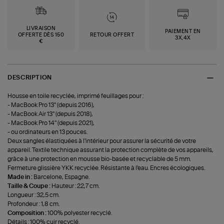
LIVRAISON
PAIEMENT EN
OFFERTE DÈS 150
RETOUR OFFERT
3X,4X
€
DESCRIPTION
Housse en toile recyclée, imprimé feuillages pour :
- MacBook Pro 13'' (depuis 2016),
- MacBook Air 13'' (depuis 2018),
- MacBook Pro 14'' (depuis 2021),
- ou ordinateurs en 13 pouces.
Deux sangles élastiquées à l'intérieur pour assurer la sécurité de votre
appareil. Textile technique assurant la protection complète de vos appareils,
grâce à une protection en mousse bio-basée et recyclable de 5 mm.
Fermeture glissière YKK recyclée. Résistante à l'eau. Encres écologiques.
Made in :
Barcelone, Espagne.
Taille & Coupe :
Hauteur : 22,7 cm.
Longueur : 32,5 cm.
Profondeur : 1,8 cm.
Composition :
100% polyester recyclé.
Détails : 100% cuir recyclé.