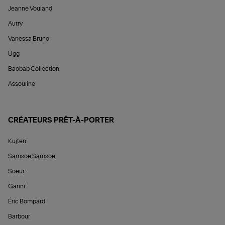
Jeanne Vouland
Autry
Vanessa Bruno
Ugg
Baobab Collection
Assouline
CRÉATEURS PRÊT-À-PORTER
Kujten
Samsoe Samsoe
Soeur
Ganni
Éric Bompard
Barbour