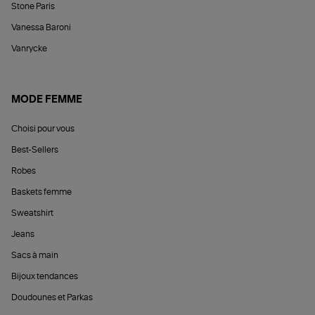
Stone Paris
Vanessa Baroni
Vanrycke
MODE FEMME
Choisi pour vous
Best-Sellers
Robes
Baskets femme
Sweatshirt
Jeans
Sacs à main
Bijoux tendances
Doudounes et Parkas