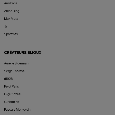
Ami Paris
Anine Bing
Max Mara
&
Sportmax
CRÉATEURS BIJOUX
Aurélie Bidermann
Serge Thoraval
d1928
Feidt Paris
Gigi Clozeau
Ginette NY
Pascale Monvoisin