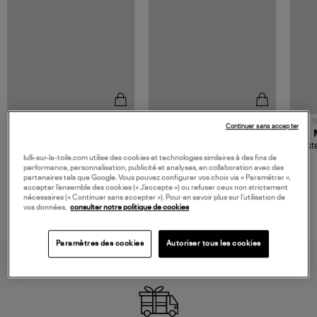
NOUVELLE COLLECTION
N
Continuer sans accepter
JEROME DREYFUSS
TORAL
Sac Bobi S Cuir Lamé
Mocassins Killian Sport
Veste
Champagne
Mousse
480,00 €
189,00 €
lulli-sur-la-toile.com utilise des cookies et technologies similaires à des fins de
performance, personnalisation, publicité et analyses, en collaboration avec des
partenaires tels que Google. Vous pouvez configurer vos choix via « Paramétrer »,
accepter l’ensemble des cookies (« J’accepte ») ou refuser ceux non strictement
nécessaires (« Continuer sans accepter »). Pour en savoir plus sur l’utilisation de
vos données,
consulter notre politique de cookies
Paramètres des cookies
Autoriser tous les cookies