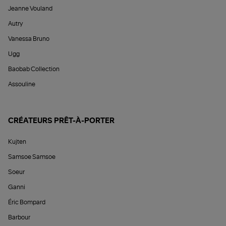
Jeanne Vouland
Autry
Vanessa Bruno
Ugg
Baobab Collection
Assouline
CRÉATEURS PRÊT-À-PORTER
Kujten
Samsoe Samsoe
Soeur
Ganni
Éric Bompard
Barbour