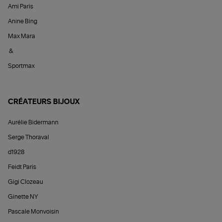
Ami Paris
Anine Bing
Max Mara
&
Sportmax
CRÉATEURS BIJOUX
Aurélie Bidermann
Serge Thoraval
d1928
Feidt Paris
Gigi Clozeau
Ginette NY
Pascale Monvoisin