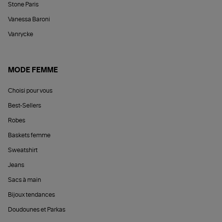
Stone Paris
Vanessa Baroni
Vanrycke
MODE FEMME
Choisi pour vous
Best-Sellers
Robes
Baskets femme
Sweatshirt
Jeans
Sacs à main
Bijoux tendances
Doudounes et Parkas