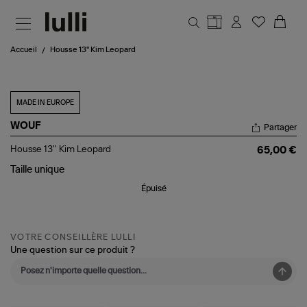
Aller au contenu principal
Accueil
Housse 13'' Kim Leopard
MADE IN EUROPE
WOUF
Partager
Housse
Housse 13'' Kim Leopard
65,00 €
13''
Kim
Taille
unique
Leopard
Épuisé
VOTRE CONSEILLÈRE LULLI
Une question sur ce produit ?