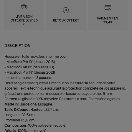
LIVRAISON
PAIEMENT EN
OFFERTE DÈS 150
RETOUR OFFERT
3X,4X
€
DESCRIPTION
Housse en toile recyclée, imprimé pour :
- MacBook Pro 13'' (depuis 2016),
- MacBook Air 13'' (depuis 2018),
- MacBook Pro 14'' (depuis 2021),
- ou ordinateurs en 13 pouces.
Deux sangles élastiquées à l'intérieur pour assurer la sécurité de votre
appareil. Textile technique assurant la protection complète de vos appareils,
grâce à une protection en mousse bio-basée et recyclable de 5 mm.
Fermeture glissière YKK recyclée. Résistante à l'eau. Encres écologiques.
Made in :
Barcelone, Espagne.
Taille & Coupe :
Hauteur : 22,7 cm.
Longueur : 32,5 cm.
Profondeur : 1,8 cm.
Composition :
100% polyester recyclé.
Détails : 100% cuir recyclé.