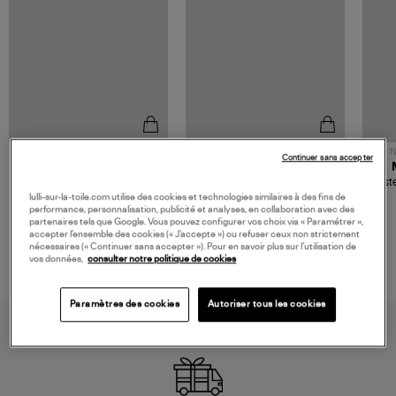
NOUVELLE COLLECTION
N
Continuer sans accepter
JEROME DREYFUSS
TORAL
Sac Bobi S Cuir Lamé
Mocassins Killian Sport
Veste
Champagne
Mousse
480,00 €
189,00 €
lulli-sur-la-toile.com utilise des cookies et technologies similaires à des fins de
performance, personnalisation, publicité et analyses, en collaboration avec des
partenaires tels que Google. Vous pouvez configurer vos choix via « Paramétrer »,
accepter l’ensemble des cookies (« J’accepte ») ou refuser ceux non strictement
nécessaires (« Continuer sans accepter »). Pour en savoir plus sur l’utilisation de
vos données,
consulter notre politique de cookies
Paramètres des cookies
Autoriser tous les cookies