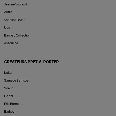
Jeanne Vouland
Autry
Vanessa Bruno
Ugg
Baobab Collection
Assouline
CRÉATEURS PRÊT-À-PORTER
Kujten
Samsoe Samsoe
Soeur
Ganni
Éric Bompard
Barbour