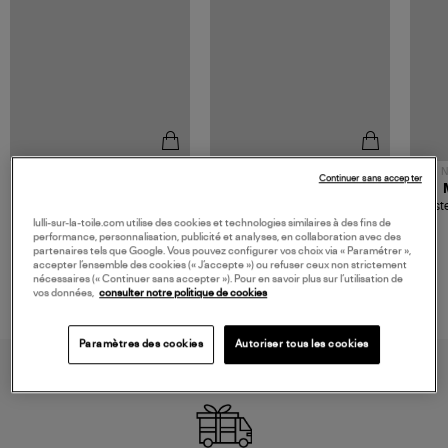
NOUVELLE COLLECTION
N
Continuer sans accepter
JEROME DREYFUSS
TORAL
Sac Bobi S Cuir Lamé
Mocassins Killian Sport
Veste
Champagne
Mousse
480,00 €
189,00 €
lulli-sur-la-toile.com utilise des cookies et technologies similaires à des fins de
performance, personnalisation, publicité et analyses, en collaboration avec des
partenaires tels que Google. Vous pouvez configurer vos choix via « Paramétrer »,
accepter l’ensemble des cookies (« J’accepte ») ou refuser ceux non strictement
nécessaires (« Continuer sans accepter »). Pour en savoir plus sur l’utilisation de
vos données,
consulter notre politique de cookies
Paramètres des cookies
Autoriser tous les cookies