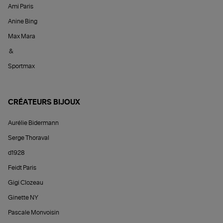
Ami Paris
Anine Bing
Max Mara
&
Sportmax
CRÉATEURS BIJOUX
Aurélie Bidermann
Serge Thoraval
d1928
Feidt Paris
Gigi Clozeau
Ginette NY
Pascale Monvoisin