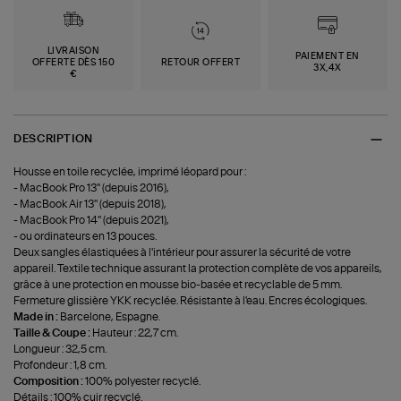
LIVRAISON
PAIEMENT EN
OFFERTE DÈS 150
RETOUR OFFERT
3X,4X
€
DESCRIPTION
Housse en toile recyclée, imprimé léopard pour :
- MacBook Pro 13'' (depuis 2016),
- MacBook Air 13'' (depuis 2018),
- MacBook Pro 14'' (depuis 2021),
- ou ordinateurs en 13 pouces.
Deux sangles élastiquées à l'intérieur pour assurer la sécurité de votre
appareil. Textile technique assurant la protection complète de vos appareils,
grâce à une protection en mousse bio-basée et recyclable de 5 mm.
Fermeture glissière YKK recyclée. Résistante à l'eau. Encres écologiques.
Made in :
Barcelone, Espagne.
Taille & Coupe :
Hauteur : 22,7 cm.
Longueur : 32,5 cm.
Profondeur : 1,8 cm.
Composition :
100% polyester recyclé.
Détails : 100% cuir recyclé.