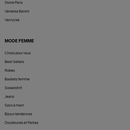
Stone Paris
Vanessa Baroni
Vanrycke
MODE FEMME
Choisi pour vous
Best-Sellers
Robes
Baskets femme
Sweatshirt
Jeans
Sacs à main
Bijoux tendances
Doudounes et Parkas