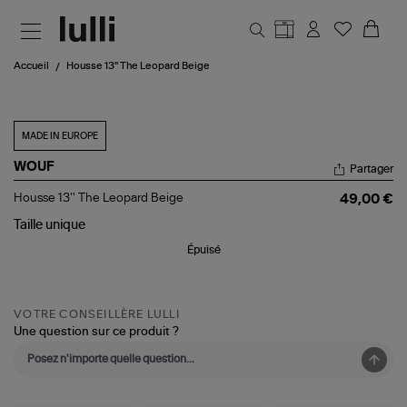
Aller au contenu principal
Accueil
Housse 13'' The Leopard Beige
MADE IN EUROPE
WOUF
Partager
Housse
Housse 13'' The Leopard Beige
49,00 €
13''
The
Taille
unique
Leopard
Épuisé
Beige
VOTRE CONSEILLÈRE LULLI
Une question sur ce produit ?