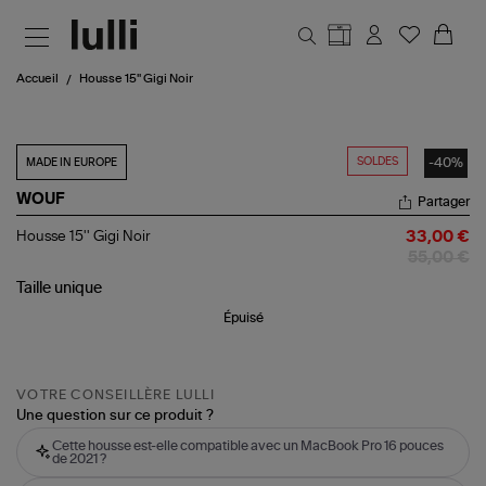
Aller au contenu principal
Accueil
Housse 15'' Gigi Noir
SOLDES
-40%
MADE IN EUROPE
WOUF
Partager
Housse
Housse 15'' Gigi Noir
33,00 €
15''
55,00 €
Gigi
Noir
Taille
unique
Épuisé
VOTRE CONSEILLÈRE LULLI
Une question sur ce produit ?
Cette housse est-elle compatible avec un MacBook Pro 16 pouces
de 2021 ?