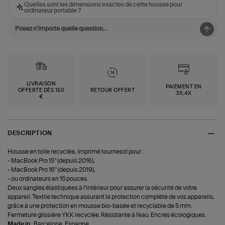
Quelles sont les dimensions exactes de cette housse pour
ordinateur portable ?
LIVRAISON
PAIEMENT EN
OFFERTE DÈS 150
RETOUR OFFERT
3X,4X
€
DESCRIPTION
Housse en toile recyclée, imprimé tournesol pour :
- MacBook Pro 15'' (depuis 2016),
- MacBook Pro 16'' (depuis 2019),
- ou ordinateurs en 15 pouces.
Deux sangles élastiquées à l'intérieur pour assurer la sécurité de votre
appareil. Textile technique assurant la protection complète de vos appareils,
grâce à une protection en mousse bio-basée et recyclable de 5 mm.
Fermeture glissière YKK recyclée. Résistante à l'eau. Encres écologiques.
Made in :
Barcelone, Espagne.