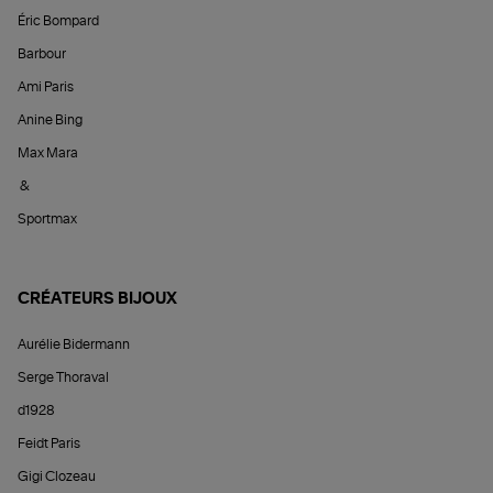
Éric Bompard
Barbour
Ami Paris
Anine Bing
Max Mara
&
Sportmax
CRÉATEURS BIJOUX
Aurélie Bidermann
Serge Thoraval
d1928
Feidt Paris
Gigi Clozeau