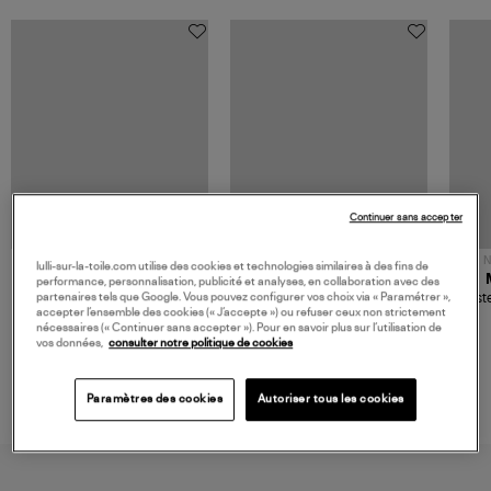
Continuer sans accepter
NOUVELLE COLLECTION
N
lulli-sur-la-toile.com utilise des cookies et technologies similaires à des fins de
JEROME DREYFUSS
TORAL
performance, personnalisation, publicité et analyses, en collaboration avec des
Sac Bobi S Cuir Lamé
Mocassins Killian Sport
Veste
partenaires tels que Google. Vous pouvez configurer vos choix via « Paramétrer »,
Champagne
Mousse
accepter l’ensemble des cookies (« J’accepte ») ou refuser ceux non strictement
480,00 €
189,00 €
nécessaires (« Continuer sans accepter »). Pour en savoir plus sur l’utilisation de
vos données,
consulter notre politique de cookies
Paramètres des cookies
Autoriser tous les cookies