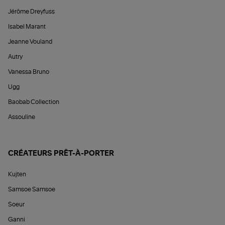
Jérôme Dreyfuss
Isabel Marant
Jeanne Vouland
Autry
Vanessa Bruno
Ugg
Baobab Collection
Assouline
CRÉATEURS PRÊT-À-PORTER
Kujten
Samsoe Samsoe
Soeur
Ganni