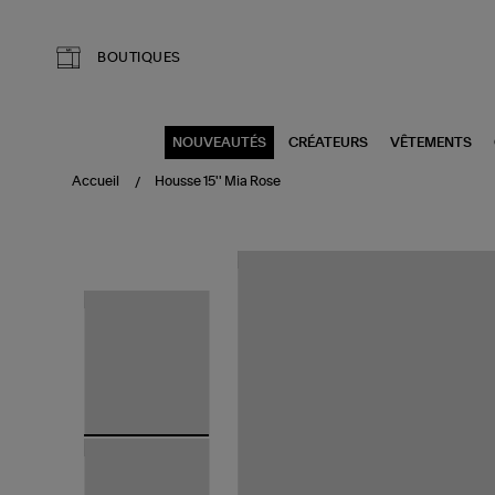
Aller au contenu principal
BOUTIQUES
NOUVEAUTÉS
CRÉATEURS
VÊTEMENTS
Accueil
Housse 15'' Mia Rose