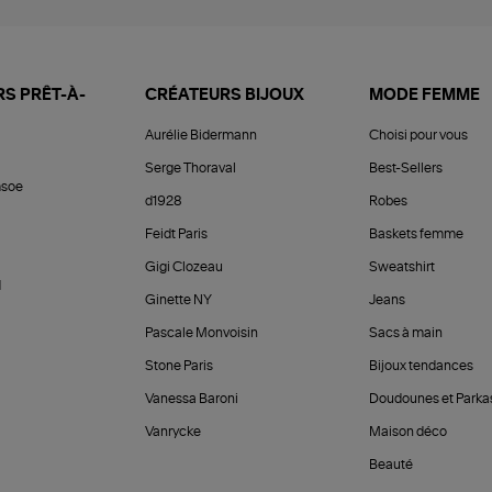
S PRÊT-À-
CRÉATEURS BIJOUX
MODE FEMME
Aurélie Bidermann
Choisi pour vous
Serge Thoraval
Best-Sellers
soe
d1928
Robes
Feidt Paris
Baskets femme
Gigi Clozeau
Sweatshirt
d
Ginette NY
Jeans
Pascale Monvoisin
Sacs à main
Stone Paris
Bijoux tendances
Vanessa Baroni
Doudounes et Parka
Vanrycke
Maison déco
Beauté