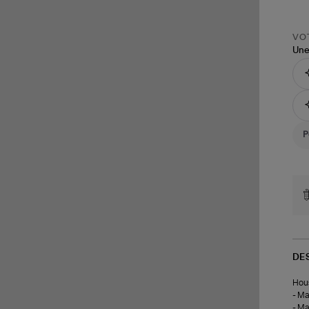
VOT
Une
DE
Hous
- Ma
- Ma