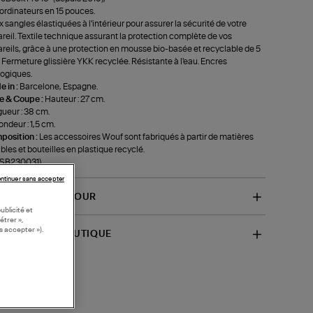
 ordinateurs en 15 pouces.
 sangles élastiquées à l'intérieur pour assurer la sécurité de votre
reil. Textile technique assurant la protection complète de vos
reils, grâce à une protection en mousse bio-basée et recyclable de 5
Fermeture glissière YKK recyclée. Résistante à l'eau. Encres
ogiques.
 in :
Barcelone, Espagne.
le & Coupe :
Hauteur : 27 cm.
ueur : 38 cm.
ondeur : 1,5 cm.
position :
Les accessoires Wouf sont fabriqués à partir de matières
bles et bouteilles en plastique recyclé.
-SB230031)
ntinuer sans accepter
VRAISON ET RETOUR
ublicité et
étrer »,
s accepter »).
SPONIBILITÉ BOUTIQUE