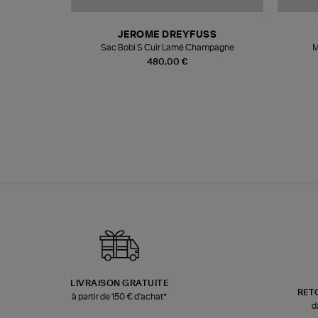
N
JEROME DREYFUSS
te
Sac Bobi S Cuir Lamé Champagne
M
480,00 €
LIVRAISON GRATUITE
RET
à partir de 150 € d'achat*
d