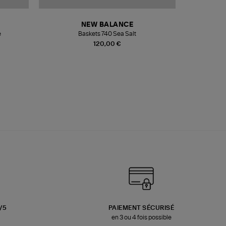
NEW BALANCE
e
Baskets 740 Sea Salt
Veste
120,00 €
3/5
PAIEMENT SÉCURISÉ
en 3 ou 4 fois possible