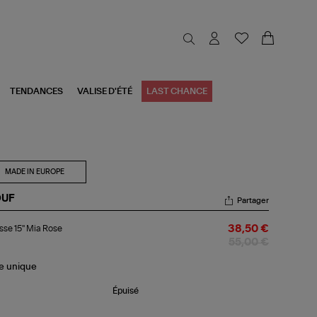
TENDANCES
VALISE D'ÉTÉ
LAST CHANCE
MADE IN EUROPE
UF
Partager
usse
se 15'' Mia Rose
38,50 €
a
55,00 €
se
le
unique
Épuisé