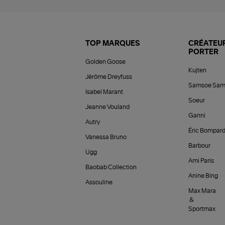
TOP MARQUES
CRÉATEUR
PORTER
Golden Goose
Kujten
Jérôme Dreyfuss
Samsoe Sam
Isabel Marant
Soeur
Jeanne Vouland
Ganni
Autry
Éric Bompar
Vanessa Bruno
Barbour
Ugg
Ami Paris
Baobab Collection
Anine Bing
Assouline
Max Mara
&
Sportmax