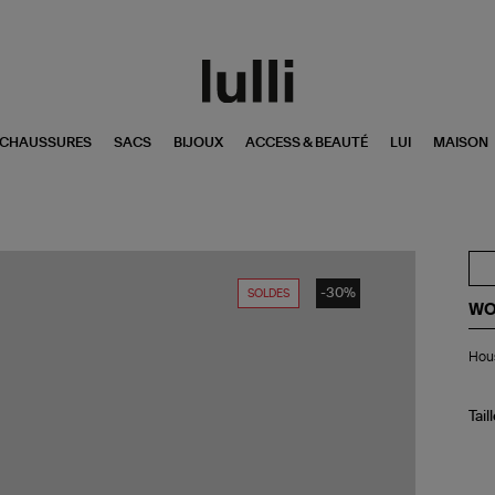
CHAUSSURES
SACS
BIJOUX
ACCESS & BEAUTÉ
LUI
MAISON
-30%
SOLDES
WO
Ho
Hous
15''
Mi
Ro
Tail