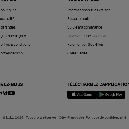
 boutiques
Informations sur la livraison
est Lulli ?
Retour gratuit
 garanties
Suivre ma commande
 garanties Bijoux
Paiement 100% sécurisé
 offres & conditions
Paiement en 3 ou 4 fois
offres d'emploi
Carte Cadeau
IVEZ-NOUS
TÉLÉCHARGEZ L'APPLICATIO
© LULLI 2025 - Tous droits réservés -CGV-Plan du site-Politique de confidentialité