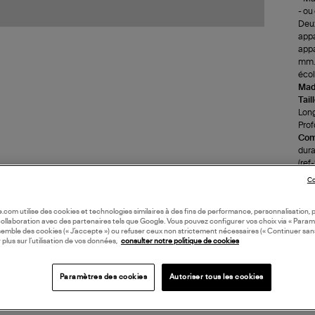
- ou
Deux
appa
appa
mm. 
écol
Made
Tail
Long
Prof
Com
dura
(ref
Co
LI
oile.com utilise des cookies et technologies similaires à des fins de performance, personnalisation, p
collaboration avec des partenaires tels que Google. Vous pouvez configurer vos choix via « Param
semble des cookies (« J’accepte ») ou refuser ceux non strictement nécessaires (« Continuer san
DI
 plus sur l’utilisation de vos données,
consulter notre politique de cookies
Paramètres des cookies
Autoriser tous les cookies