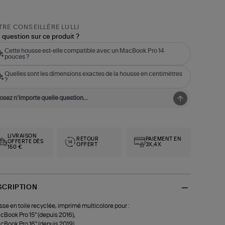
RE CONSEILLÈRE LULLI
 question sur ce produit ?
Cette housse est-elle compatible avec un MacBook Pro 14
pouces ?
Quelles sont les dimensions exactes de la housse en centimètres
?
LIVRAISON
RETOUR
PAIEMENT EN
OFFERTE DÈS
OFFERT
3X,4X
150 €
SCRIPTION
se en toile recyclée, imprimé multicolore pour :
cBook Pro 15'' (depuis 2016),
cBook Pro 16'' (depuis 2019),