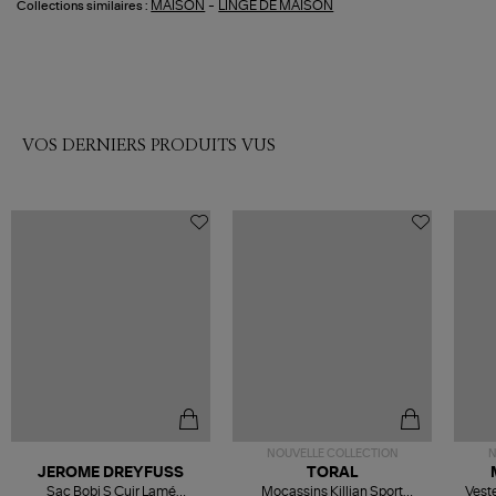
-
MAISON
LINGE DE MAISON
Collections similaires :
VOS DERNIERS PRODUITS VUS
NOUVELLE COLLECTION
N
JEROME DREYFUSS
TORAL
Sac Bobi S Cuir Lamé
Mocassins Killian Sport
Veste