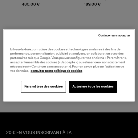
Champagne
Mousse
480,00 €
189,00 €
Continuer sans accepter
lulli-sur-la-toile.com utilise des cookies et technologies similaires à des fins de
performance, personnalisation, publicité et analyses, en collaboration avec des
partenaires tels que Google. Vous pouvez configurer vos choix via « Paramétrer »,
accepter l’ensemble des cookies (« J’accepte ») ou refuser ceux non strictement
nécessaires (« Continuer sans accepter »). Pour en savoir plus sur l’utilisation de
vos données,
consulter notre politique de cookies
LIVRAISON GRATUITE
Paramètres des cookies
Autoriser tous les cookies
à partir de 150 € d'achat*
20 € EN VOUS INSCRIVANT À LA