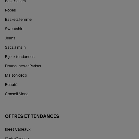
Best-Sellers
Robes
Baskets femme
Sweatshirt
Jeans
Sacs à main
Bijoux tendances
Doudounes et Parkas
Maison déco
Beauté
Conseil Mode
OFFRES ET TENDANCES
Idées Cadeaux
Carte Cadeau