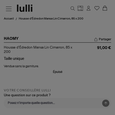
Aller au contenu principal
Accueil
Housse d'Édredon Mansa Lin Cimarron, 85 x 200
HAOMY
Partager
Housse
Housse d'Édredon Mansa Lin Cimarron, 85 x
91,00 €
d'Édredon
200
Mansa
Taille
unique
Lin
Cimarron,
Vendue sans la garniture.
85
x
Épuisé
200
VOTRE CONSEILLÈRE LULLI
Une question sur ce produit ?