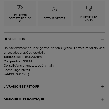
LIVRAISON
PAIEMENT EN
OFFERTE DÈS 150
RETOUR OFFERT
3X,4X
€
DESCRIPTION
Housse d'édredon en lin beige rosé, finition surjet noir. Fermeture par zip. Idéal
en bout de canapé ou jeté de lit.
Taille & Coupe :
85 x 200 cm.
Composition :
100% lin.
Conseil d'entretien :
Lavage à la main.
Sèche-linge interdit.
(ref-10046707085)
LIVRAISON ET RETOUR
DISPONIBILITÉ BOUTIQUE