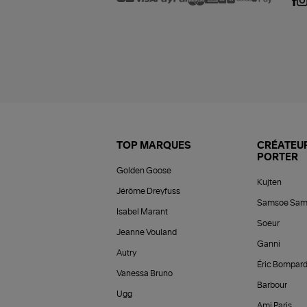
TOP MARQUES
CRÉATEUR
PORTER
Golden Goose
Kujten
Jérôme Dreyfuss
Samsoe Sam
Isabel Marant
Soeur
Jeanne Vouland
Ganni
Autry
Éric Bompar
Vanessa Bruno
Barbour
Ugg
Ami Paris