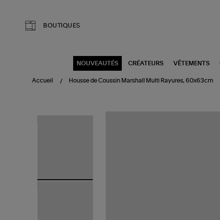
Aller au contenu principal
BOUTIQUES
NOUVEAUTÉS
CRÉATEURS
VÊTEMENTS
Accueil
Housse de Coussin Marshall Multi Rayures, 60x63cm