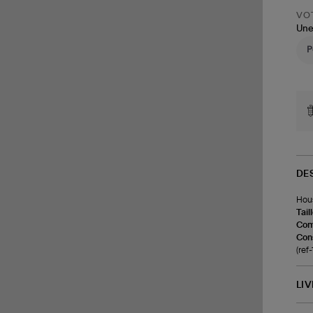
VOT
Une
DE
Hous
Tail
Com
Cons
(ref
LI