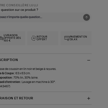
RE CONSEILLÈRE LULLI
 question sur ce produit ?
LIVRAISON
RETOUR
PAIEMENT EN
OFFERTE DÈS
OFFERT
3X,4X
150 €
SCRIPTION
se de coussin en lin noir et beige à rayures.
le & Coupe :
63 x 63 cm.
position :
70% lin, 30% laine.
eil d'entretien :
Lavage en machine à 30°.
-143467)
VRAISON ET RETOUR