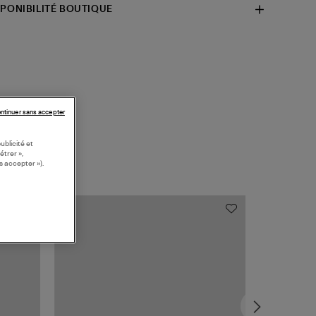
SPONIBILITÉ BOUTIQUE
ntinuer sans accepter
ublicité et
étrer »,
s accepter »).