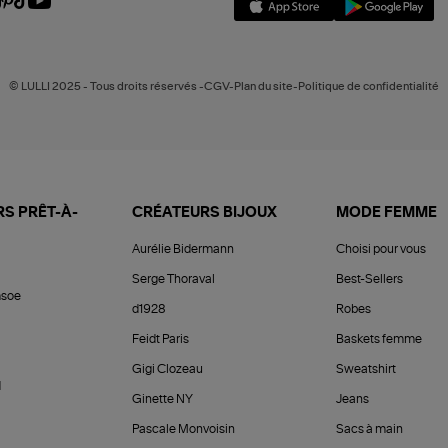
© LULLI 2025 - Tous droits réservés -CGV-Plan du site-Politique de confidentialité
S PRÊT-À-
CRÉATEURS BIJOUX
MODE FEMME
Aurélie Bidermann
Choisi pour vous
Serge Thoraval
Best-Sellers
soe
d1928
Robes
Feidt Paris
Baskets femme
Gigi Clozeau
Sweatshirt
d
Ginette NY
Jeans
Pascale Monvoisin
Sacs à main