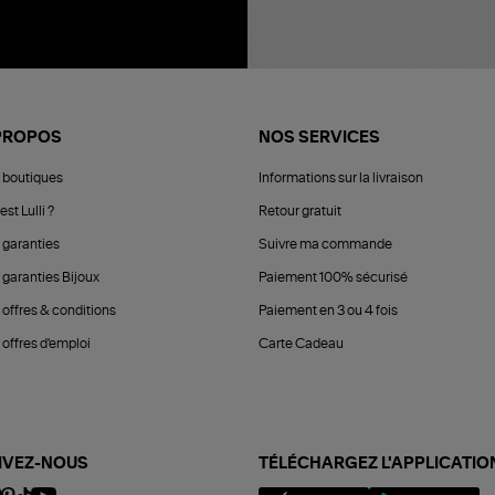
PROPOS
NOS SERVICES
 boutiques
Informations sur la livraison
est Lulli ?
Retour gratuit
 garanties
Suivre ma commande
 garanties Bijoux
Paiement 100% sécurisé
 offres & conditions
Paiement en 3 ou 4 fois
offres d'emploi
Carte Cadeau
IVEZ-NOUS
TÉLÉCHARGEZ L'APPLICATIO