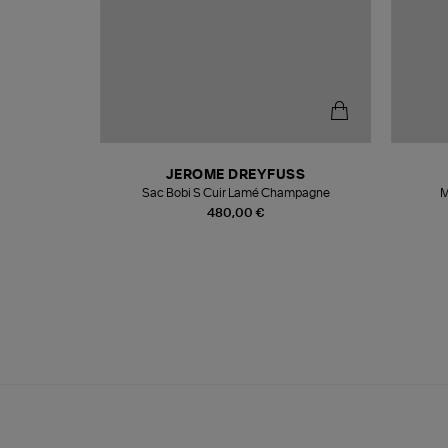
N
JEROME DREYFUSS
te
Sac Bobi S Cuir Lamé Champagne
M
480,00 €