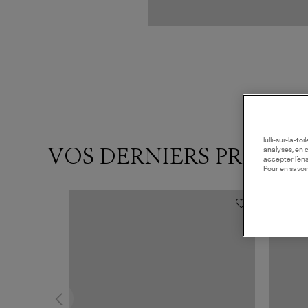
lulli-sur-la-t
VOS DERNIERS PRODUI
analyses, en 
accepter l’en
Pour en savoir