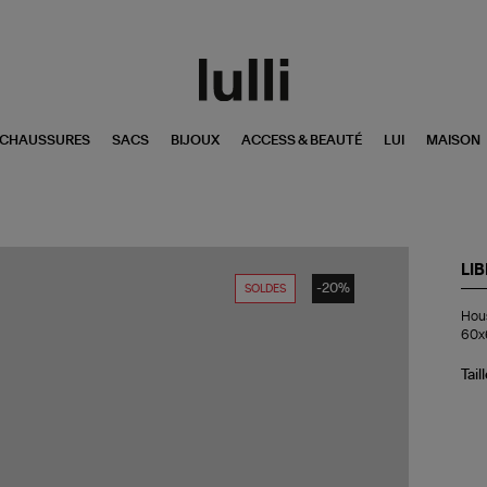
CHAUSSURES
SACS
BIJOUX
ACCESS & BEAUTÉ
LUI
MAISON
LI
-20%
SOLDES
Ho
Hous
de
60x
Co
Mar
Mul
Tail
Ray
60