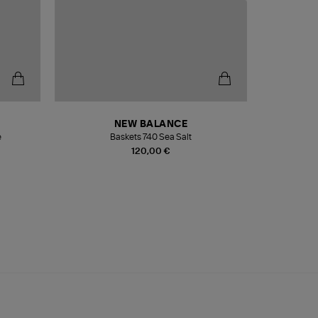
NEW BALANCE
e
Baskets 740 Sea Salt
Veste
120,00 €