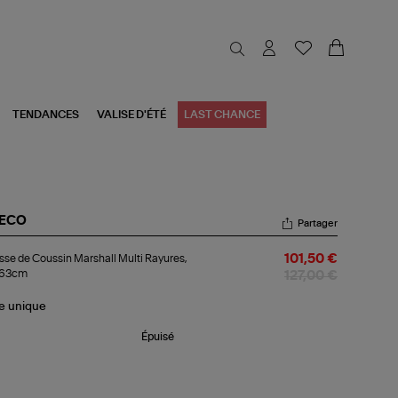
TENDANCES
VALISE D'ÉTÉ
LAST CHANCE
BECO
Partager
usse
se de Coussin Marshall Multi Rayures,
101,50 €
63cm
ussin
127,00 €
shall
ti
le
unique
ures,
x63cm
Épuisé