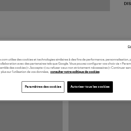
DI
Co
oile.com utilise des cookies et technologies similaires à des fins de performance, personnalisation, p
TS VUS
collaboration avec des partenaires tels que Google. Vous pouvez configurer vos choix via « Param
semble des cookies (« J’accepte ») ou refuser ceux non strictement nécessaires (« Continuer san
 plus sur l’utilisation de vos données,
consulter notre politique de cookies
Paramètres des cookies
Autoriser tous les cookies