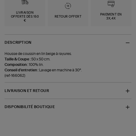
LIVRAISON
PAIEMENT EN
OFFERTE DÈS 150
RETOUR OFFERT
3X,4X
€
DESCRIPTION
Housse de coussin en lin beige à rayures.
Taille & Coupe :
50 x 50 cm.
Composition :
100% lin.
Conseil d'entretien :
Lavage en machine à 30°.
(ref-166062)
LIVRAISON ET RETOUR
DISPONIBILITÉ BOUTIQUE