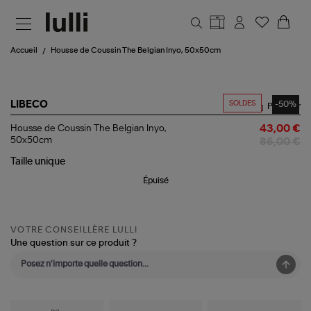
Aller au contenu principal
Accueil
Housse de Coussin The Belgian Inyo, 50x50cm
SOLDES
-50%
LIBECO
Partager
Housse
Housse de Coussin The Belgian Inyo,
43,00 €
de
50x50cm
86,00 €
Coussin
The
Taille
unique
Belgian
Épuisé
Inyo,
50x50cm
VOTRE CONSEILLÈRE LULLI
Une question sur ce produit ?