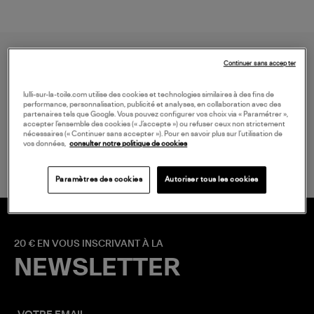
Continuer sans accepter
lulli-sur-la-toile.com utilise des cookies et technologies similaires à des fins de
performance, personnalisation, publicité et analyses, en collaboration avec des
partenaires tels que Google. Vous pouvez configurer vos choix via « Paramétrer »,
accepter l’ensemble des cookies (« J’accepte ») ou refuser ceux non strictement
LIVRAISON GRATUITE
nécessaires (« Continuer sans accepter »). Pour en savoir plus sur l’utilisation de
à partir de 150 € d'achat*
vos données,
consulter notre politique de cookies
Paramètres des cookies
Autoriser tous les cookies
20 € EN VOUS INSCRIVANT À LA
NEWSLETTER