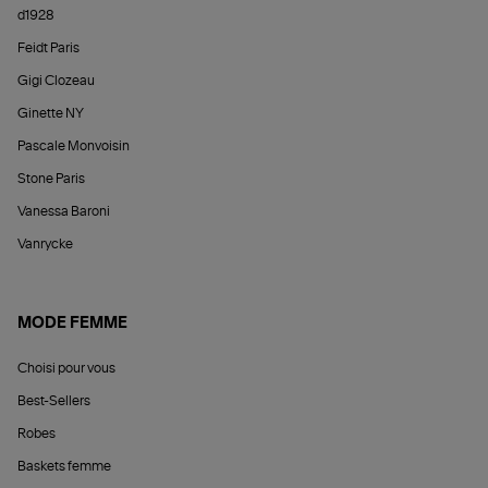
d1928
Feidt Paris
Gigi Clozeau
Ginette NY
Pascale Monvoisin
Stone Paris
Vanessa Baroni
Vanrycke
MODE FEMME
Choisi pour vous
Best-Sellers
Robes
Baskets femme