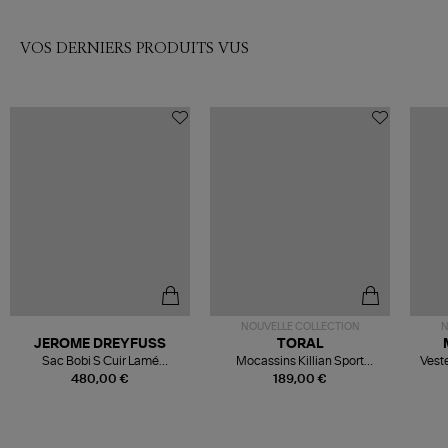
VOS DERNIERS PRODUITS VUS
NOUVELLE COLLECTION
N
JEROME DREYFUSS
TORAL
Sac Bobi S Cuir Lamé
Mocassins Killian Sport
Veste
Champagne
Mousse
480,00 €
189,00 €