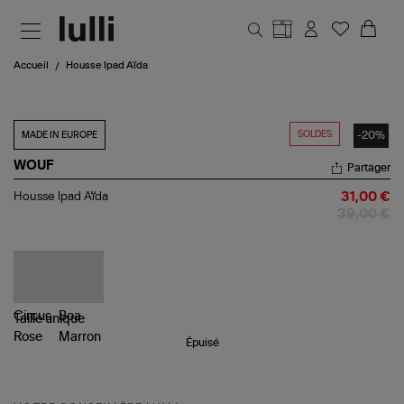
Aller au contenu principal
Accueil
Housse Ipad Aïda
SOLDES
-20%
MADE IN EUROPE
WOUF
Partager
Housse
Housse Ipad Aïda
31,00 €
Ipad
39,00 €
Aïda
Taille
unique
Épuisé