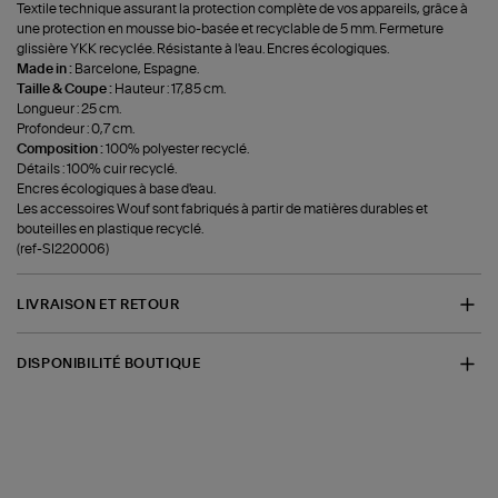
Textile technique assurant la protection complète de vos appareils, grâce à
une protection en mousse bio-basée et recyclable de 5 mm. Fermeture
glissière YKK recyclée. Résistante à l'eau. Encres écologiques.
Made in :
Barcelone, Espagne.
Taille & Coupe :
Hauteur : 17,85 cm.
Longueur : 25 cm.
Profondeur : 0,7 cm.
Composition :
100% polyester recyclé.
Détails : 100% cuir recyclé.
Encres écologiques à base d'eau.
Les accessoires Wouf sont fabriqués à partir de matières durables et
bouteilles en plastique recyclé.
(ref-SI220006)
LIVRAISON ET RETOUR
DISPONIBILITÉ BOUTIQUE