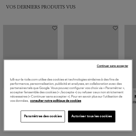
VOS DERNIERS PRODUITS VUS
Continuer sans accepter
lulli-sur-la-toile.com utilise des cookies et technologies similaires à des fins de
performance, personnalisation, publicité et analyses, en collaboration avec des
partenaires tels que Google. Vous pouvez configurer vos choix via « Paramétrer »,
NOUVELLE COLLECTION
N
accepter l’ensemble des cookies (« J’accepte ») ou refuser ceux non strictement
JEROME DREYFUSS
TORAL
nécessaires (« Continuer sans accepter »). Pour en savoir plus sur l’utilisation de
vos données,
consulter notre politique de cookies
Sac Bobi S Cuir Lamé
Mocassins Killian Sport
Veste
Champagne
Mousse
480,00 €
189,00 €
Paramètres des cookies
Autoriser tous les cookies