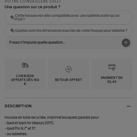
VOTRE CONSEILLÈRE LULLI
Une question sur ce produit ?
Cette housse est-elle compatible avec une tablette autre qu'un
iPad ?
Quelles sont les dimensions exactes de cette housse pour tablette ?
LIVRAISON
PAIEMENT EN
OFFERTE DÈS 150
RETOUR OFFERT
3X,4X
€
DESCRIPTION
Housse en toile recyclée, imprimé bouquets pastels pour :
- Ipad et Ipad Air (depuis 2017),
- Ipad Pro 9,7'' et 11'',
- ou tablettes.