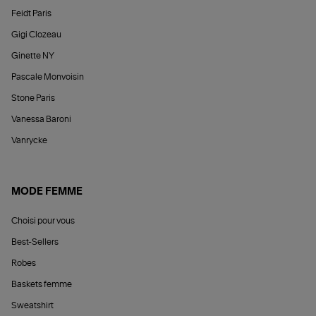
Feidt Paris
Gigi Clozeau
Ginette NY
Pascale Monvoisin
Stone Paris
Vanessa Baroni
Vanrycke
MODE FEMME
Choisi pour vous
Best-Sellers
Robes
Baskets femme
Sweatshirt