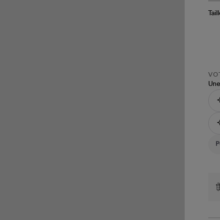
Tail
VOT
Une