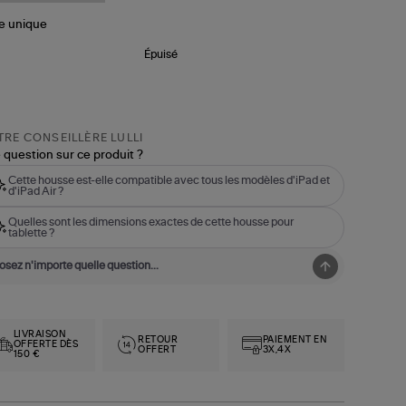
le
unique
Épuisé
RE CONSEILLÈRE LULLI
 question sur ce produit ?
Cette housse est-elle compatible avec tous les modèles d'iPad et
d'iPad Air ?
Quelles sont les dimensions exactes de cette housse pour
tablette ?
LIVRAISON
RETOUR
PAIEMENT EN
OFFERTE DÈS
OFFERT
3X,4X
150 €