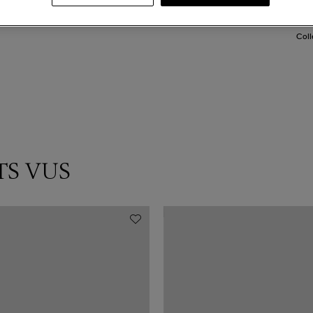
DI
Coll
TS VUS