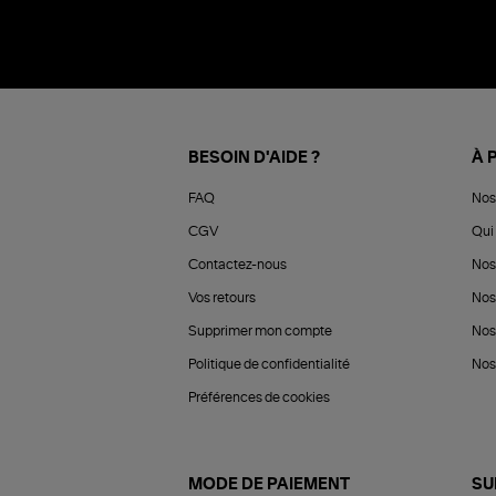
BESOIN D'AIDE ?
À 
FAQ
Nos
CGV
Qui 
Contactez-nous
Nos
Vos retours
Nos
Supprimer mon compte
Nos
Politique de confidentialité
Nos 
Préférences de cookies
MODE DE PAIEMENT
SU