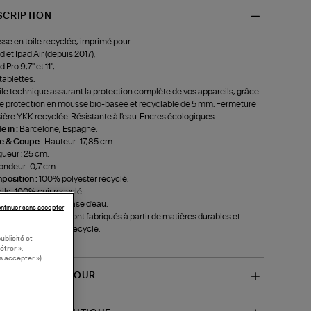
SCRIPTION
se en toile recyclée, imprimé pour :
ad et Ipad Air (depuis 2017),
d Pro 9,7'' et 11'',
 tablettes.
ile technique assurant la protection complète de vos appareils, grâce
e protection en mousse bio-basée et recyclable de 5 mm. Fermeture
sière YKK recyclée. Résistante à l'eau. Encres écologiques.
 in :
Barcelone, Espagne.
le & Coupe :
Hauteur : 17,85 cm.
ueur : 25 cm.
ondeur : 0,7 cm.
position :
100% polyester recyclé.
ils : 100% cuir recyclé.
es écologiques à base d'eau.
ntinuer sans accepter
accessoires Wouf sont fabriqués à partir de matières durables et
eilles en plastique recyclé.
ublicité et
-SI250018)
étrer »,
s accepter »).
VRAISON ET RETOUR