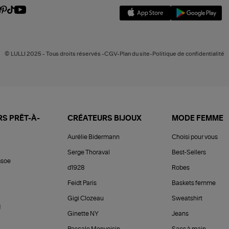
© LULLI 2025 - Tous droits réservés -CGV-Plan du site-Politique de confidentialité
S PRÊT-À-
CRÉATEURS BIJOUX
MODE FEMME
Aurélie Bidermann
Choisi pour vous
Serge Thoraval
Best-Sellers
soe
d1928
Robes
Feidt Paris
Baskets femme
Gigi Clozeau
Sweatshirt
d
Ginette NY
Jeans
Pascale Monvoisin
Sacs à main