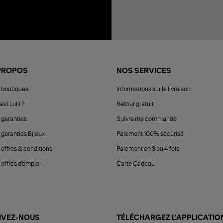
PROPOS
NOS SERVICES
 boutiques
Informations sur la livraison
est Lulli ?
Retour gratuit
 garanties
Suivre ma commande
 garanties Bijoux
Paiement 100% sécurisé
 offres & conditions
Paiement en 3 ou 4 fois
offres d'emploi
Carte Cadeau
IVEZ-NOUS
TÉLÉCHARGEZ L'APPLICATIO