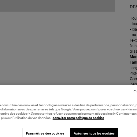
DE
Hous
- Ip
- Ipa
- ou
Text
à un
glis
Made
Tail
Long
Prof
Com
Déta
Encr
Co
Les 
bout
oile.com utilise des cookies et technologies similaires à des fins de performance, personnalisation, p
(ref
collaboration avec des partenaires tels que Google. Vous pouvez configurer vos choix via « Param
semble des cookies (« J’accepte ») ou refuser ceux non strictement nécessaires (« Continuer san
 plus sur l’utilisation de vos données,
consulter notre politique de cookies
LI
Paramètres des cookies
Autoriser tous les cookies