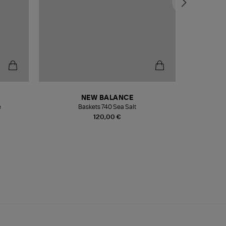
NEW BALANCE
e
Baskets 740 Sea Salt
Veste
120,00 €