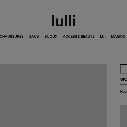
CHAUSSURES
SACS
BIJOUX
ACCESS & BEAUTÉ
LUI
MAISON
WO
Ho
Hous
iPa
Ro
Ro
Lé