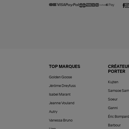
TOP MARQUES
CRÉATEUR
PORTER
Golden Goose
Kujten
Jérôme Dreyfuss
Samsoe Sam
Isabel Marant
Soeur
Jeanne Vouland
Ganni
Autry
Éric Bompar
Vanessa Bruno
Barbour
Ugg