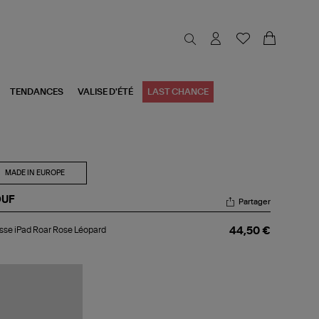
TENDANCES
VALISE D'ÉTÉ
LAST CHANCE
MADE IN EUROPE
UF
Partager
usse
se iPad Roar Rose Léopard
44,50 €
d
ar
se
opard