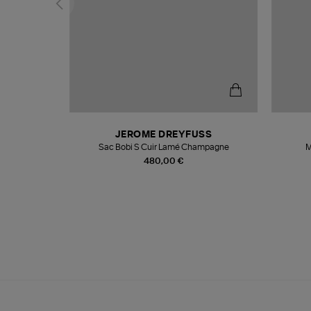
N
JEROME DREYFUSS
te
Sac Bobi S Cuir Lamé Champagne
M
480,00 €