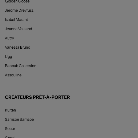
Golden Goose
Jérôme Dreyfuss
Isabel Marant
Jeanne Vouland
Autry
Vanessa Bruno
Ugg
Baobab Collection
Assouline
CRÉATEURS PRÊT-À-PORTER
Kujten
Samsoe Samsoe
Soeur
Ganni