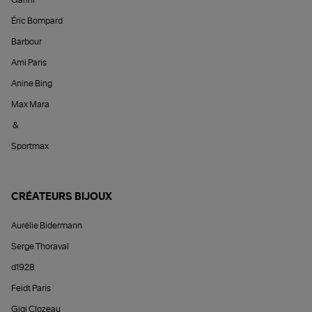
Éric Bompard
Barbour
Ami Paris
Anine Bing
Max Mara
&
Sportmax
CRÉATEURS BIJOUX
Aurélie Bidermann
Serge Thoraval
d1928
Feidt Paris
Gigi Clozeau