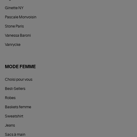
Ginette NY
Pascale Monvoisin
Stone Paris
Vanessa Baroni
Vanrycke
MODE FEMME
Choisi pour vous
Best-Sellers
Robes
Baskets femme
Sweatshirt
Jeans
Sacs à main