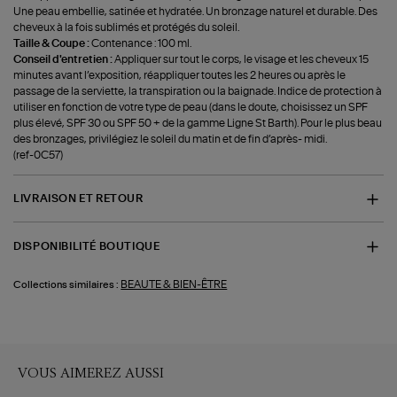
Une peau embellie, satinée et hydratée. Un bronzage naturel et durable. Des
cheveux à la fois sublimés et protégés du soleil.
Taille & Coupe :
Contenance : 100 ml.
Conseil d'entretien :
Appliquer sur tout le corps, le visage et les cheveux 15
minutes avant l’exposition, réappliquer toutes les 2 heures ou après le
passage de la serviette, la transpiration ou la baignade. Indice de protection à
utiliser en fonction de votre type de peau (dans le doute, choisissez un SPF
plus élevé, SPF 30 ou SPF 50 + de la gamme Ligne St Barth). Pour le plus beau
des bronzages, privilégiez le soleil du matin et de fin d’après- midi.
(ref-0C57)
LIVRAISON ET RETOUR
DISPONIBILITÉ BOUTIQUE
BEAUTE & BIEN-ÊTRE
Collections similaires :
VOUS AIMEREZ AUSSI