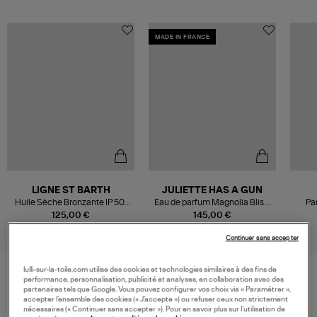
MADE IN FRANCE
LIGNE ST BARTH
JULIETTE HAS A GUN
Huile Sèche Bronzante IP 50,
Eau de parfum Magnolia Bliss,
Pa
100ml
100ml
125,00 €
145,00 €
Continuer sans accepter
lulli-sur-la-toile.com utilise des cookies et technologies similaires à des fins de
performance, personnalisation, publicité et analyses, en collaboration avec des
partenaires tels que Google. Vous pouvez configurer vos choix via « Paramétrer »,
VOS DERNIERS PRODUITS VUS
accepter l’ensemble des cookies (« J’accepte ») ou refuser ceux non strictement
nécessaires (« Continuer sans accepter »). Pour en savoir plus sur l’utilisation de