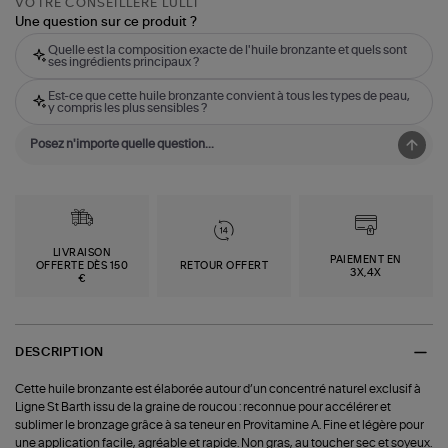
VOTRE CONSEILLÈRE LULLI
Une question sur ce produit ?
Quelle est la composition exacte de l'huile bronzante et quels sont
ses ingrédients principaux ?
Est-ce que cette huile bronzante convient à tous les types de peau,
y compris les plus sensibles ?
LIVRAISON
PAIEMENT EN
OFFERTE DÈS 150
RETOUR OFFERT
3X,4X
€
DESCRIPTION
Cette huile bronzante est élaborée autour d’un concentré naturel exclusif à
Ligne St Barth issu de la graine de roucou : reconnue pour accélérer et
sublimer le bronzage grâce à sa teneur en Provitamine A. Fine et légère pour
une application facile, agréable et rapide. Non gras, au toucher sec et soyeux.