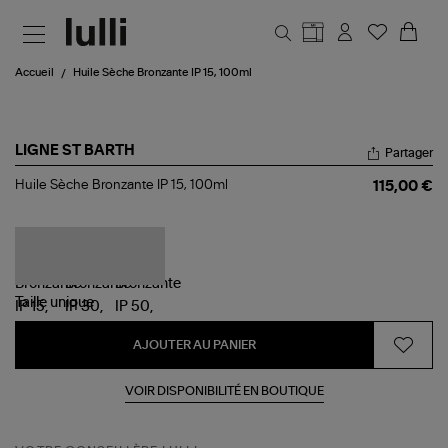
Aller au contenu principal
Accueil
Huile Sèche Bronzante IP 15, 100ml
LIGNE ST BARTH
Partager
Huile
Huile Sèche Bronzante IP 15, 100ml
115,00 €
Sèche
Bronzante
IP
15,
100ml
Taille
unique
AJOUTER AU PANIER
VOIR DISPONIBILITÉ EN BOUTIQUE