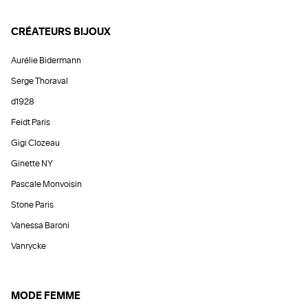
CRÉATEURS BIJOUX
Aurélie Bidermann
Serge Thoraval
d1928
Feidt Paris
Gigi Clozeau
Ginette NY
Pascale Monvoisin
Stone Paris
Vanessa Baroni
Vanrycke
MODE FEMME