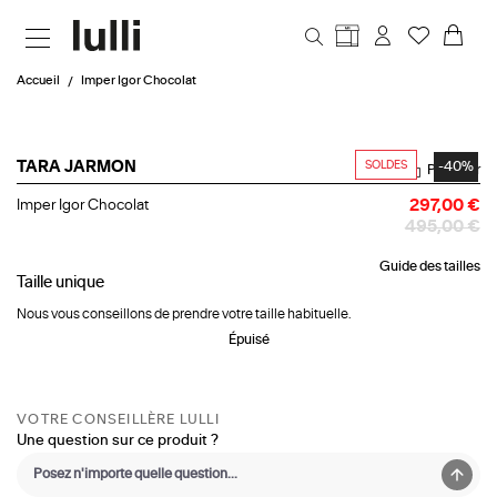
Aller au contenu principal
Accueil
Imper Igor Chocolat
SOLDES
-40%
TARA JARMON
Partager
Imper
Imper Igor Chocolat
297,00 €
Igor
495,00 €
Chocolat
Guide des tailles
Taille
unique
Nous vous conseillons de prendre votre taille habituelle.
Épuisé
VOTRE CONSEILLÈRE LULLI
Une question sur ce produit ?