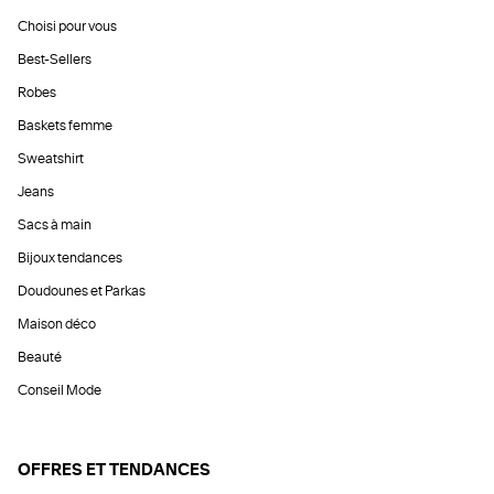
Choisi pour vous
Best-Sellers
Robes
Baskets femme
Sweatshirt
Jeans
Sacs à main
Bijoux tendances
Doudounes et Parkas
Maison déco
Beauté
Conseil Mode
OFFRES ET TENDANCES