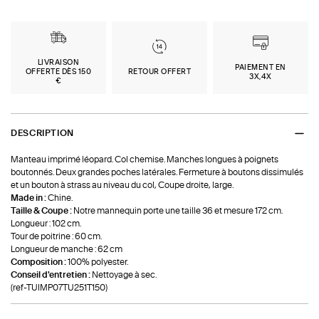
LIVRAISON
PAIEMENT EN
OFFERTE DÈS 150
RETOUR OFFERT
3X,4X
€
DESCRIPTION
Manteau imprimé léopard. Col chemise. Manches longues à poignets
boutonnés. Deux grandes poches latérales. Fermeture à boutons dissimulés
et un bouton à strass au niveau du col, Coupe droite, large.
Made in :
Chine.
Taille & Coupe :
Notre mannequin porte une taille 36 et mesure 172 cm.
Longueur : 102 cm.
Tour de poitrine : 60 cm.
Longueur de manche : 62 cm
Composition :
100% polyester.
Conseil d'entretien :
Nettoyage à sec.
(ref-TUIMP07TU251T150)