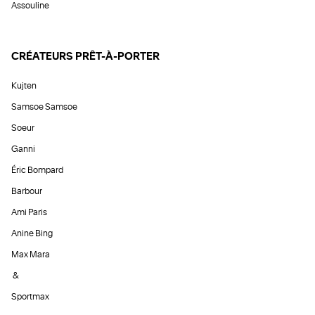
Assouline
CRÉATEURS PRÊT-À-PORTER
Kujten
Samsoe Samsoe
Soeur
Ganni
Éric Bompard
Barbour
Ami Paris
Anine Bing
Max Mara
&
Sportmax