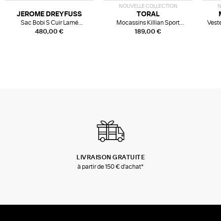
NOUVELLE COLLECTION
N
JEROME DREYFUSS
TORAL
Sac Bobi S Cuir Lamé
Mocassins Killian Sport
Veste
Champagne
Mousse
480,00 €
189,00 €
LIVRAISON GRATUITE
à partir de 150 € d'achat*