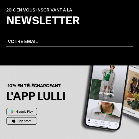
20 € EN VOUS INSCRIVANT À LA
NEWSLETTER
-10% EN TÉLÉCHARGEANT
L'APP LULLI