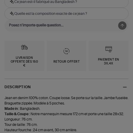
Ce jean est-il fabriqué au Bangladesh ?
Quelle est la composition exacte de ce jean ?
LIVRAISON
PAIEMENT EN
OFFERTE DÈS 150
RETOUR OFFERT
3X,4X
€
DESCRIPTION
Jean en denim 100% coton. Coupe loose. Se porte sur la taille. Jambe fuselée.
Braguette zippée. Modèle à 5 poches.
Made in :
Bangladesh.
Taille & Coupe :
Notre mannequin mesure 172 cm et porte une taille 28x32.
Longueur : 76 cm.
Tour de taille : 76 cm.
Hauteur fourche : 24 cm avant, 30 cm arrière.