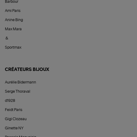
Barbour
Ami Paris
Anine Bing
Max Mara
&
Sportmax
CRÉATEURS BIJOUX
Aurélie Bidermann
Serge Thoraval
d1928
Feidt Paris
Gigi Clozeau
Ginette NY