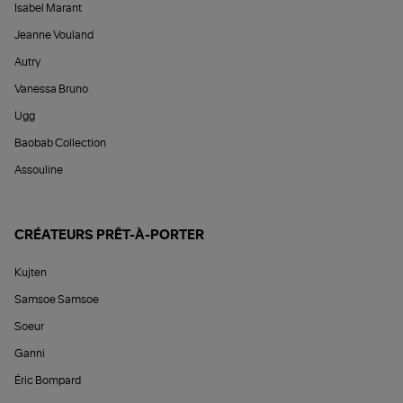
Isabel Marant
Jeanne Vouland
Autry
Vanessa Bruno
Ugg
Baobab Collection
Assouline
CRÉATEURS PRÊT-À-PORTER
Kujten
Samsoe Samsoe
Soeur
Ganni
Éric Bompard