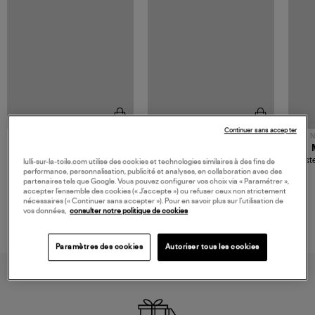
Continuer sans accepter
NOUVELLE COLLECTION
N
JEROME DREYFUSS
TORAL
Sac Bobi S Cuir Lamé
Mocassins Killian Sport
Veste
lulli-sur-la-toile.com utilise des cookies et technologies similaires à des fins de
Champagne
Mousse
performance, personnalisation, publicité et analyses, en collaboration avec des
480,00 €
189,00 €
partenaires tels que Google. Vous pouvez configurer vos choix via « Paramétrer »,
accepter l’ensemble des cookies (« J’accepte ») ou refuser ceux non strictement
nécessaires (« Continuer sans accepter »). Pour en savoir plus sur l’utilisation de
vos données,
consulter notre politique de cookies
Paramètres des cookies
Autoriser tous les cookies