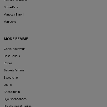
Pascale Monvoisin
Stone Paris
Vanessa Baroni
Vanrycke
MODE FEMME
Choisi pour vous
Best-Sellers
Robes
Baskets femme
Sweatshirt
Jeans
Sacs à main
Bijoux tendances
Doudounes et Parkas