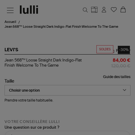
Aller au contenu principal
Accueil
Jean 568™ Loose Straight Dark Indigo-Flat Finish Welcome To The Game
SOLDES
-30%
LEVI'S
Partager
Jean
Jean 568™ Loose Straight Dark Indigo-Flat
84,00 €
568™
Finish Welcome To The Game
120,00 €
Loose
Straight
Guide des tailles
Dark
Taille
Indigo-
Flat
Finish
Welcome
Prendre votre taille habituelle.
To
The
Game
VOTRE CONSEILLÈRE LULLI
Une question sur ce produit ?