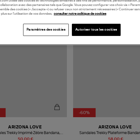
oile.com utilise des cookies et technologies similaires à des fins de performance, personnalisation, p
collaboration avec des partenaires tels que Google. Vous pouvez configurer vos choix via « Param
semble des cookies (« J’accepte ») ou refuser ceux non strictement nécessaires (« Continuer san
 plus sur l’utilisation de vos données,
consulter notre politique de cookies
IVITÉ
Paramètres des cookies
Autoriser tous les cookies
-60%
ARIZONA LOVE
ARIZONA LOVE
les Trekky Imprimé Zèbre Bandana,
Sandales Trekky Plateforme Bandan
Exclusivité Lulli
50,00 €
58,00 €