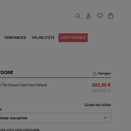
TENDANCES
VALISE D'ÉTÉ
LAST CHANCE
/DONE
Partager
an
 70s Stove Coton Noir Délavé
202,50 €
s
ove
289,00 €
ton
r
lavé
Guide des tailles
le
dre votre taille habituelle.