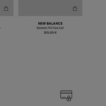
NEW BALANCE
e
Baskets 740 Sea Salt
Veste
120,00 €