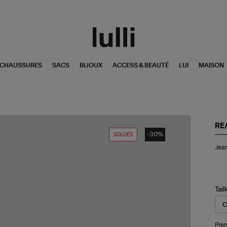
CHAUSSURES
SACS
BIJOUX
ACCESS & BEAUTÉ
LUI
MAISON
RE
-30%
SOLDES
Je
Jean
70
St
Co
Noi
Dé
Tail
Pren