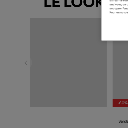
LE LOOK
lulli-sur-la-t
analyses, en 
accepter l’en
Pour en savoir
EXCLUS
-60%
Sanda