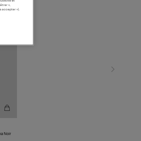
ublicité et
étrer »,
s accepter »).
a Noir