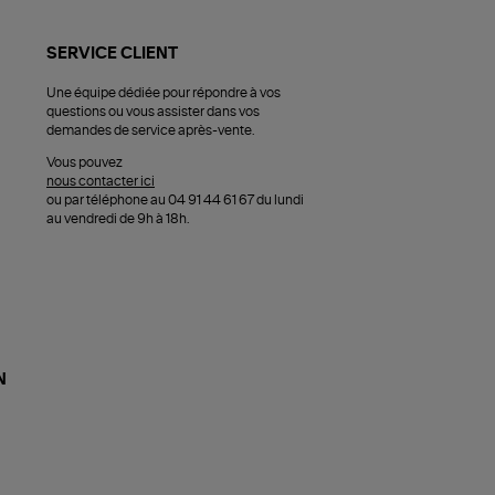
SERVICE CLIENT
Une équipe dédiée pour répondre à vos
questions ou vous assister dans vos
demandes de service après-vente.
Vous pouvez
nous contacter ici
ou par téléphone au 04 91 44 61 67 du lundi
au vendredi de 9h à 18h.
N