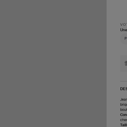
VOT
Une
DE
Jean
briq
bout
Cons
chem
Tail