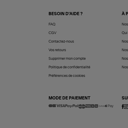
BESOIN D'AIDE ?
À 
FAQ
Nos
CGV
Qui 
Contactez-nous
Nos
Vos retours
Nos
Supprimer mon compte
Nos
Politique de confidentialité
Nos 
Préférences de cookies
MODE DE PAIEMENT
SU