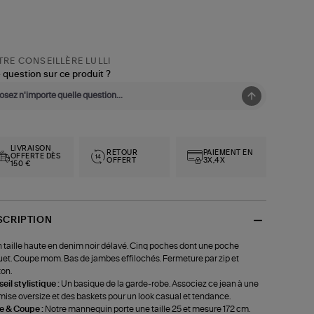
RE CONSEILLÈRE LULLI
 question sur ce produit ?
LIVRAISON
RETOUR
PAIEMENT EN
OFFERTE DÈS
OFFERT
3X,4X
150 €
SCRIPTION
 taille haute en denim noir délavé. Cinq poches dont une poche
uet. Coupe mom. Bas de jambes effilochés. Fermeture par zip et
on.
eil stylistique :
Un basique de la garde-robe. Associez ce jean à une
ise oversize et des baskets pour un look casual et tendance.
le & Coupe :
Notre mannequin porte une taille 25 et mesure 172 cm.