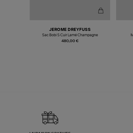
N
JEROME DREYFUSS
te
Sac Bobi S Cuir Lamé Champagne
M
480,00 €