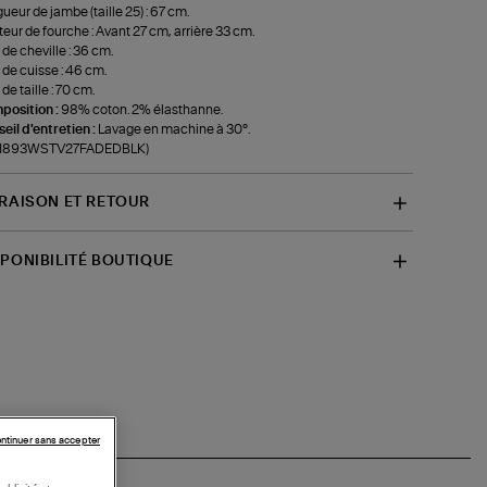
ueur de jambe (taille 25) : 67 cm.
eur de fourche : Avant 27 cm, arrière 33 cm.
 de cheville : 36 cm.
 de cuisse : 46 cm.
de taille : 70 cm.
position :
98% coton. 2% élasthanne.
eil d'entretien :
Lavage en machine à 30°.
f-1893WSTV27FADEDBLK)
VRAISON ET RETOUR
SPONIBILITÉ BOUTIQUE
ntinuer sans accepter