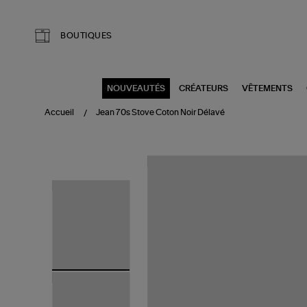
Aller au contenu principal
BOUTIQUES
NOUVEAUTÉS
CRÉATEURS
VÊTEMENTS
Accueil
Jean 70s Stove Coton Noir Délavé