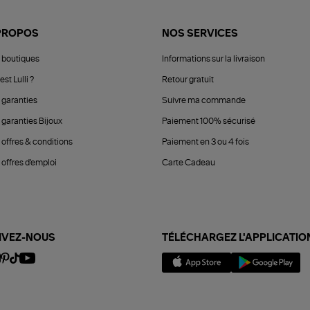
PROPOS
NOS SERVICES
 boutiques
Informations sur la livraison
est Lulli ?
Retour gratuit
 garanties
Suivre ma commande
 garanties Bijoux
Paiement 100% sécurisé
 offres & conditions
Paiement en 3 ou 4 fois
offres d'emploi
Carte Cadeau
IVEZ-NOUS
TÉLÉCHARGEZ L'APPLICATIO