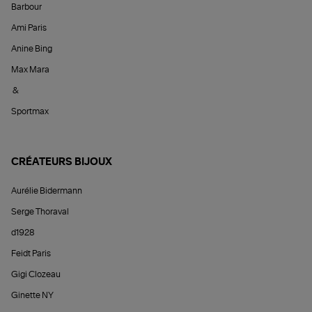
Barbour
Ami Paris
Anine Bing
Max Mara
&
Sportmax
CRÉATEURS BIJOUX
Aurélie Bidermann
Serge Thoraval
d1928
Feidt Paris
Gigi Clozeau
Ginette NY