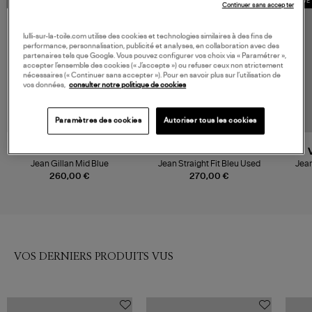
MADE IN EUROPE
MADE IN EUROPE
MADE 
Continuer sans accepter
lulli-sur-la-toile.com utilise des cookies et technologies similaires à des fins de
performance, personnalisation, publicité et analyses, en collaboration avec des
partenaires tels que Google. Vous pouvez configurer vos choix via « Paramétrer »,
accepter l’ensemble des cookies (« J’accepte ») ou refuser ceux non strictement
nécessaires (« Continuer sans accepter »). Pour en savoir plus sur l’utilisation de
vos données,
consulter notre politique de cookies
Paramètres des cookies
Autoriser tous les cookies
CLOSED
AMI PARIS
Jean Gillan Mid Blue
Jean Straight Fit Bleu Used
Jean
260,00 €
270,00 €
VOS DERNIERS PRODUITS VUS