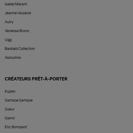
Isabel Marant
Jeanne Vouland
Autry
Vanessa Bruno
Ugg
Baobab Collection
Assouline
CRÉATEURS PRÊT-À-PORTER
Kujten
Samsoe Samsoe
Soeur
Ganni
Éric Bompard