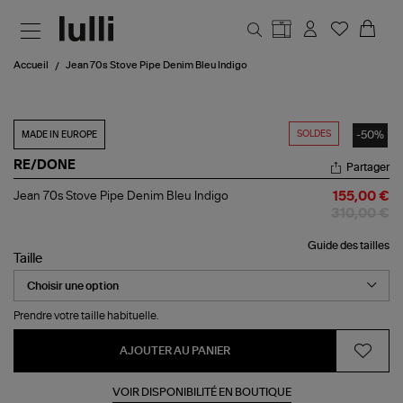
Aller au contenu principal
Accueil
Jean 70s Stove Pipe Denim Bleu Indigo
SOLDES
-50%
MADE IN EUROPE
RE/DONE
Partager
Jean
Jean 70s Stove Pipe Denim Bleu Indigo
155,00 €
70s
310,00 €
Stove
Pipe
Guide des tailles
Denim
Taille
Bleu
Indigo
Prendre votre taille habituelle.
AJOUTER AU PANIER
VOIR DISPONIBILITÉ EN BOUTIQUE