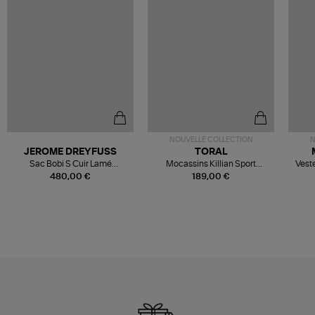
NOUVELLE COLLECTION
N
JEROME DREYFUSS
TORAL
Sac Bobi S Cuir Lamé
Mocassins Killian Sport
Veste
Champagne
Mousse
480,00 €
189,00 €