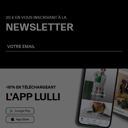
20 € EN VOUS INSCRIVANT À LA
NEWSLETTER
-10% EN TÉLÉCHARGEANT
L'APP LULLI