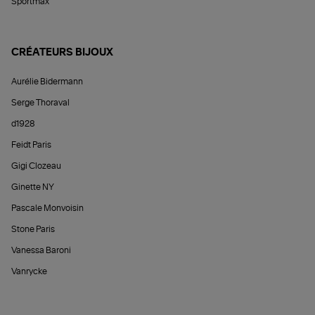
Sportmax
CRÉATEURS BIJOUX
Aurélie Bidermann
Serge Thoraval
d1928
Feidt Paris
Gigi Clozeau
Ginette NY
Pascale Monvoisin
Stone Paris
Vanessa Baroni
Vanrycke