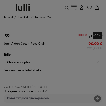
Aller au contenu principal
Accueil
Jean Aiden Coton Rose Clair
SOLDES
-60%
IRO
Partager
Jean
Jean Aiden Coton Rose Clair
90,00 €
Aiden
225,00 €
Coton
Rose
Taille
Clair
Prendre votre taille habituelle.
VOTRE CONSEILLÈRE LULLI
Une question sur ce produit ?