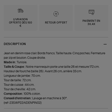
LIVRAISON
PAIEMENT EN
OFFERTE DÈS 150
RETOUR OFFERT
3X,4X
€
DESCRIPTION
Jean en denim rose clair. Bords francs. Taille haute. Cinq poches. Fermeture
par zip et bouton. Coupe droite.
Made in :
Tunisie.
Taille & Coupe :
Notre mannequin porte une taille 26 et mesure 172 cm.
Hauteur de fourche (taille 26) : Avant 26 cm, arrière 33 cm.
Longueur de jambe : 70 cm.
Tour de taille : 72 cm.
Tour de cuisse : 44 cm.
Tour de cheville : 42 cm.
Composition :
100% coton.
Conseil d'entretien :
Lavage en machine à 30°.
(ref-23SWP22AIDENPIN02)