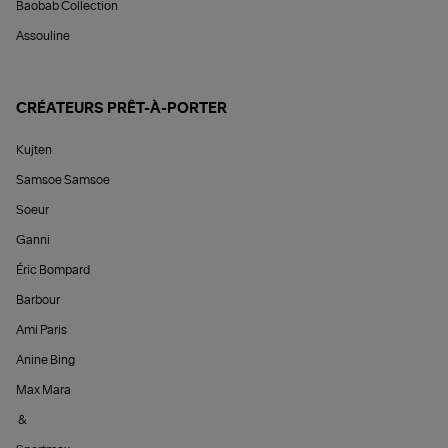
Baobab Collection
Assouline
CRÉATEURS PRÊT-À-PORTER
Kujten
Samsoe Samsoe
Soeur
Ganni
Éric Bompard
Barbour
Ami Paris
Anine Bing
Max Mara
&