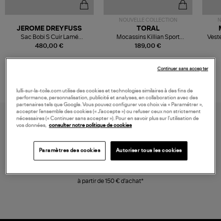
NOUVELLE COLLECTION
N
JEROME DREYFUSS
TORAL
Sac Bobi S Cuir Lamé
Mocassins Killian Sport
Veste
Champagne
Mousse
480,00 €
189,00 €
Continuer sans accepter
lulli-sur-la-toile.com utilise des cookies et technologies similaires à des fins de
performance, personnalisation, publicité et analyses, en collaboration avec des
partenaires tels que Google. Vous pouvez configurer vos choix via « Paramétrer »,
accepter l’ensemble des cookies (« J’accepte ») ou refuser ceux non strictement
nécessaires (« Continuer sans accepter »). Pour en savoir plus sur l’utilisation de
vos données,
consulter notre politique de cookies
Paramètres des cookies
Autoriser tous les cookies
LIVRAISON GRATUITE
à partir de 150 € d'achat*