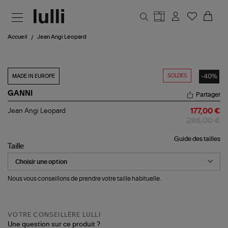
Aller au contenu principal
Accueil
Jean Angi Leopard
SOLDES
-40%
MADE IN EUROPE
GANNI
Partager
Jean
Jean Angi Leopard
177,00 €
Angi
295,00 €
Leopard
Guide des tailles
Taille
Nous vous conseillons de prendre votre taille habituelle.
VOTRE CONSEILLÈRE LULLI
Une question sur ce produit ?