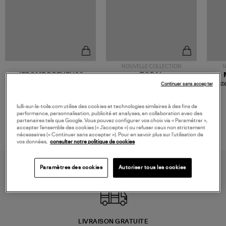
NOUVELLE COLLECTION
N
JEROME DREYFUSS
TORAL
Sac Bobi S Cuir Lamé
Mocassins Killian Sport
Veste
Continuer sans accepter
Champagne
Mousse
480,00 €
189,00 €
lulli-sur-la-toile.com utilise des cookies et technologies similaires à des fins de
performance, personnalisation, publicité et analyses, en collaboration avec des
partenaires tels que Google. Vous pouvez configurer vos choix via « Paramétrer »,
accepter l’ensemble des cookies (« J’accepte ») ou refuser ceux non strictement
nécessaires (« Continuer sans accepter »). Pour en savoir plus sur l’utilisation de
vos données,
consulter notre politique de cookies
Paramètres des cookies
Autoriser tous les cookies
LIVRAISON GRATUITE