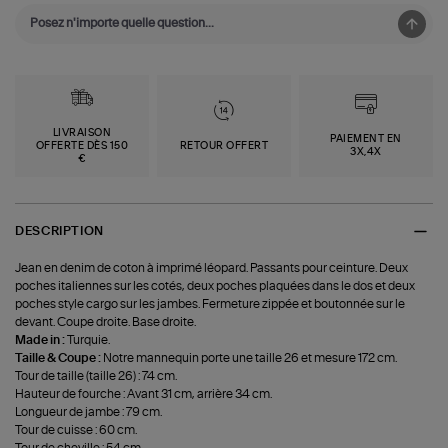
LIVRAISON
PAIEMENT EN
OFFERTE DÈS 150
RETOUR OFFERT
3X,4X
€
DESCRIPTION
Jean en denim de coton à imprimé léopard. Passants pour ceinture. Deux
poches italiennes sur les cotés, deux poches plaquées dans le dos et deux
poches style cargo sur les jambes. Fermeture zippée et boutonnée sur le
devant. Coupe droite. Base droite.
Made in :
Turquie.
Taille & Coupe :
Notre mannequin porte une taille 26 et mesure 172 cm.
Tour de taille (taille 26) : 74 cm.
Hauteur de fourche : Avant 31 cm, arrière 34 cm.
Longueur de jambe : 79 cm.
Tour de cuisse : 60 cm.
Tour de cheville : 54 cm.