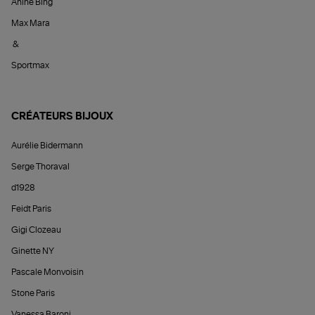
Anine Bing
Max Mara
&
Sportmax
CRÉATEURS BIJOUX
Aurélie Bidermann
Serge Thoraval
d1928
Feidt Paris
Gigi Clozeau
Ginette NY
Pascale Monvoisin
Stone Paris
Vanessa Baroni