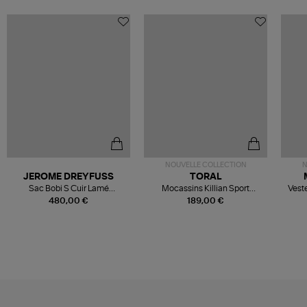
NOUVELLE COLLECTION
N
JEROME DREYFUSS
TORAL
Sac Bobi S Cuir Lamé
Mocassins Killian Sport
Veste
Champagne
Mousse
480,00 €
189,00 €