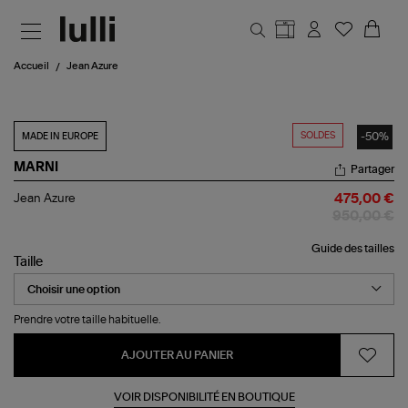
Aller au contenu principal
Accueil
Jean Azure
SOLDES
-50%
MADE IN EUROPE
MARNI
Partager
Jean
Jean Azure
475,00 €
Azure
950,00 €
Guide des tailles
Taille
Prendre votre taille habituelle.
AJOUTER AU PANIER
VOIR DISPONIBILITÉ EN BOUTIQUE