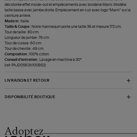
décolorée effet inside-out et empiècements avec broderie Marni. Modèle
taille basse avec jambe droite. Empiècement en cuir avec logo ''Marni" sur la
ceinture arrière.
Made in :
Italie.
Taille & Coupe :
Notre mannequin porte une taille 36 et mesure 172 cm.
Tour de taille : 80 cm.
Longueur de jambe : 76 cm.
Tour de cuisse : 60 cm.
Tour de cheville : 49 cm.
Composition :
100% coton.
Conseil d'entretien :
Lavage en machine à 30°.
(ref-PAJD0563X100B52)
LIVRAISON ET RETOUR
DISPONIBILITÉ BOUTIQUE
Adoptez