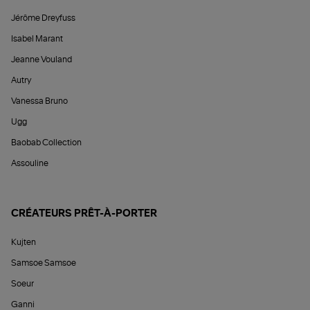
Jérôme Dreyfuss
Isabel Marant
Jeanne Vouland
Autry
Vanessa Bruno
Ugg
Baobab Collection
Assouline
CRÉATEURS PRÊT-À-PORTER
Kujten
Samsoe Samsoe
Soeur
Ganni