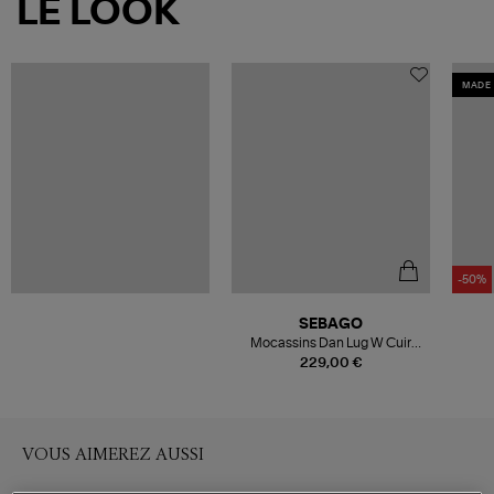
LE LOOK
MADE 
-50%
SEBAGO
Mocassins Dan Lug W Cuir
Black Regular
229,00 €
VOUS AIMEREZ AUSSI