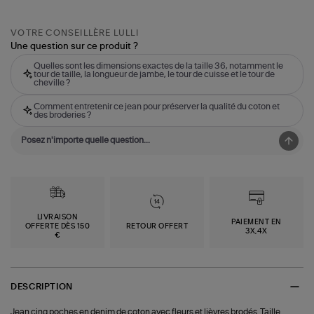
VOTRE CONSEILLÈRE LULLI
Une question sur ce produit ?
Quelles sont les dimensions exactes de la taille 36, notamment le
tour de taille, la longueur de jambe, le tour de cuisse et le tour de
cheville ?
Comment entretenir ce jean pour préserver la qualité du coton et
des broderies ?
LIVRAISON
PAIEMENT EN
OFFERTE DÈS 150
RETOUR OFFERT
3X,4X
€
DESCRIPTION
Jean cinq poches en denim de coton avec fleurs et lièvres brodés. Taille