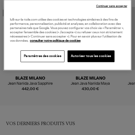
Continuer sans accepter
MADE IN EUROPE
MADE IN EUROPE
lulli-sur-la-toile.com utilise des cookies et technologies similaires à des fins de
performance, personnalisation, publicité et analyses, en collaboration avec des
partenaires tels que Google. Vous pouvez configurer vos choix via « Paramétrer »,
accepter l’ensemble des cookies (« J’accepte ») ou refuser ceux non strictement
nécessaires (« Continuer sans accepter »). Pour en savoir plus sur l’utilisation de
vos données,
consulter notre politique de cookies
Paramètres des cookies
Autoriser tous les cookies
BLAZE MILANO
BLAZE MILANO
Jean Nariida Java Sapphire
Jean Java Nariida Maya
Jean
442,00 €
430,00 €
VOS DERNIERS PRODUITS VUS