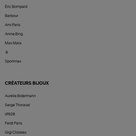
Éric Bompard
Barbour
Ami Paris
Anine Bing
Max Mara
&
Sportmax
CRÉATEURS BIJOUX
Aurélie Bidermann
Serge Thoraval
d1928
Feidt Paris
Gigi Clozeau