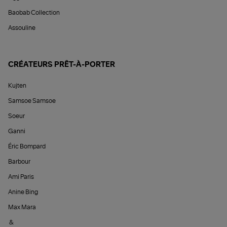
Baobab Collection
Assouline
CRÉATEURS PRÊT-À-PORTER
Kujten
Samsoe Samsoe
Soeur
Ganni
Éric Bompard
Barbour
Ami Paris
Anine Bing
Max Mara
&