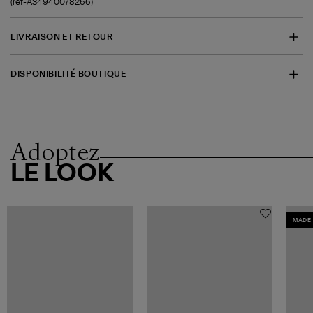
(ref-A34940078266)
LIVRAISON ET RETOUR
DISPONIBILITÉ BOUTIQUE
Adoptez
LE LOOK
MADE 