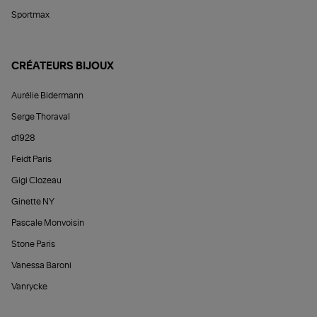
Sportmax
CRÉATEURS BIJOUX
Aurélie Bidermann
Serge Thoraval
d1928
Feidt Paris
Gigi Clozeau
Ginette NY
Pascale Monvoisin
Stone Paris
Vanessa Baroni
Vanrycke