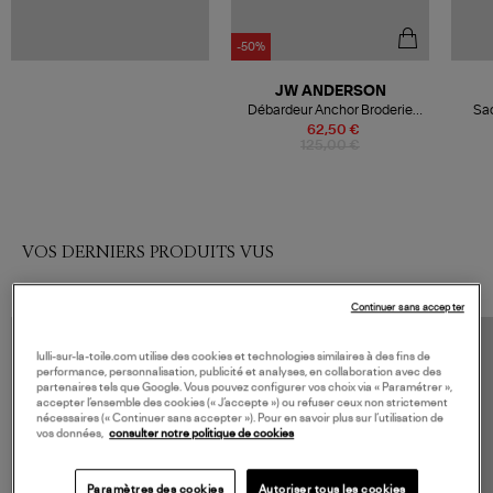
-50%
JW ANDERSON
Débardeur Anchor Broderie
Sac
Tank White
62,50 €
125,00 €
VOS DERNIERS PRODUITS VUS
Continuer sans accepter
lulli-sur-la-toile.com utilise des cookies et technologies similaires à des fins de
performance, personnalisation, publicité et analyses, en collaboration avec des
partenaires tels que Google. Vous pouvez configurer vos choix via « Paramétrer »,
accepter l’ensemble des cookies (« J’accepte ») ou refuser ceux non strictement
nécessaires (« Continuer sans accepter »). Pour en savoir plus sur l’utilisation de
vos données,
consulter notre politique de cookies
Paramètres des cookies
Autoriser tous les cookies