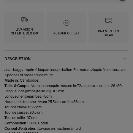
LIVRAISON
PAIEMENT EN
OFFERTE DÈS 150
RETOUR OFFERT
3X,4X
€
DESCRIPTION
Jean baggy imprimé léopard coupe ballon. Fermeture zippée à bouton, avec
5 poches et passants ceinture.
Made in :
Cambodge.
Taille & Coupe :
Notre mannequin mesure 1m72, et porte une taille 26x30.
Longueur de jambe (taille 26) : 100cm.
Longueur entrejambes: 75cm
Hauteur de fourche : Avant 25.5 cm, arrière 36 cm.
Tour de cheville : 22 cm.
Tour de cuisse : 30.5 cm.
Tour de taille : 37 cm.
Composition :
100% Coton.
Conseil d'entretien :
Lavage en machine à froid.