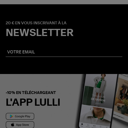
20 € EN VOUS INSCRIVANT À LA
NEWSLETTER
-10% EN TÉLÉCHARGEANT
L'APP LULLI