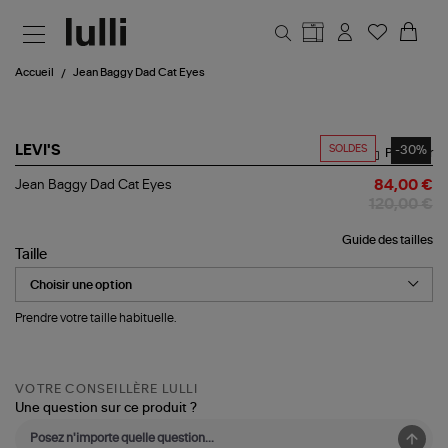
Aller au contenu principal
Accueil
Jean Baggy Dad Cat Eyes
SOLDES
-30%
LEVI'S
Partager
Jean
Jean Baggy Dad Cat Eyes
84,00 €
Baggy
120,00 €
Dad
Cat
Guide des tailles
Eyes
Taille
Prendre votre taille habituelle.
VOTRE CONSEILLÈRE LULLI
Une question sur ce produit ?