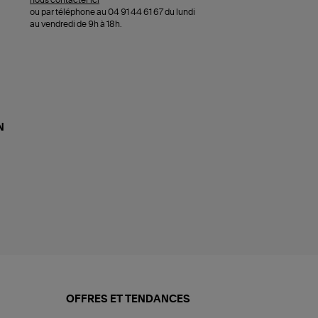
nous contacter ici
ou par téléphone au 04 91 44 61 67 du lundi
au vendredi de 9h à 18h.
N
OFFRES ET TENDANCES