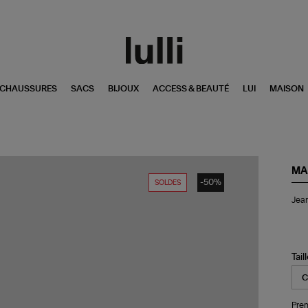
CHAUSSURES
SACS
BIJOUX
ACCESS & BEAUTÉ
LUI
MAISON
MA
-50%
SOLDES
Je
Jean
Bel
Co
Ble
Cla
Tail
Pren