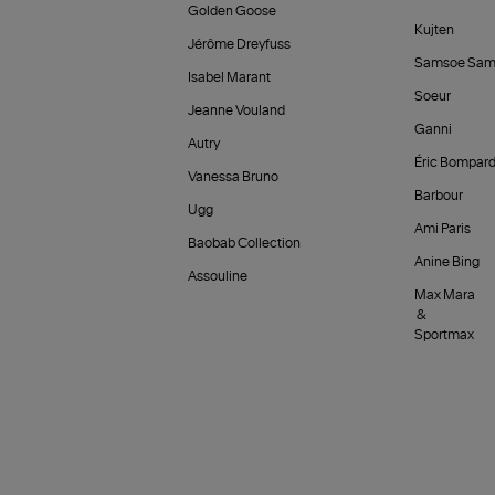
Golden Goose
Kujten
Jérôme Dreyfuss
Samsoe Sam
Isabel Marant
Soeur
Jeanne Vouland
Ganni
Autry
Éric Bompar
Vanessa Bruno
Barbour
Ugg
Ami Paris
Baobab Collection
Anine Bing
Assouline
Max Mara
&
Sportmax