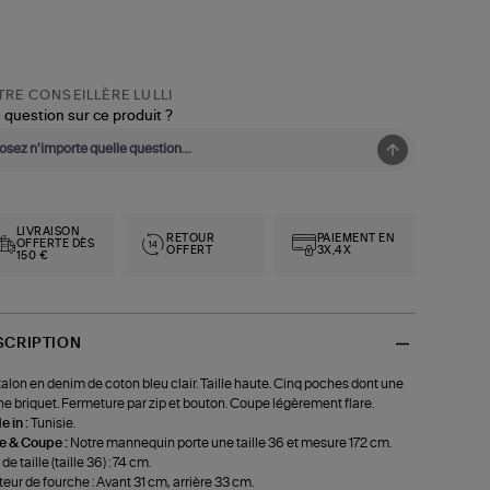
RE CONSEILLÈRE LULLI
 question sur ce produit ?
LIVRAISON
RETOUR
PAIEMENT EN
OFFERTE DÈS
OFFERT
3X,4X
150 €
SCRIPTION
alon en denim de coton bleu clair. Taille haute. Cinq poches dont une
e briquet. Fermeture par zip et bouton. Coupe légèrement flare.
 in :
Tunisie.
le & Coupe :
Notre mannequin porte une taille 36 et mesure 172 cm.
de taille (taille 36) : 74 cm.
eur de fourche : Avant 31 cm, arrière 33 cm.