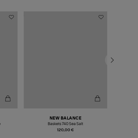
NEW BALANCE
e
Baskets 740 Sea Salt
Veste
120,00 €