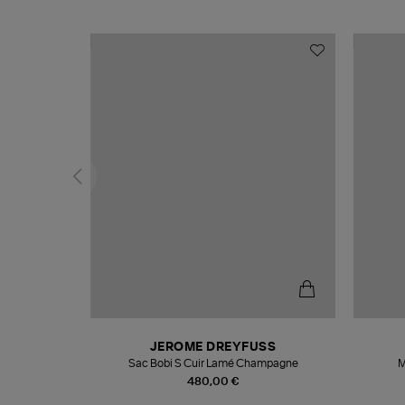
N
JEROME DREYFUSS
te
Sac Bobi S Cuir Lamé Champagne
M
480,00 €