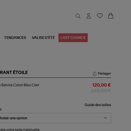
TENDANCES
VALISE D'ÉTÉ
LAST CHANCE
RANT ÉTOILE
Partager
an
 Belvira Coton Bleu Clair
120,00 €
vira
ton
240,00 €
u
ir
Guide des tailles
le
dre votre taille habituelle.