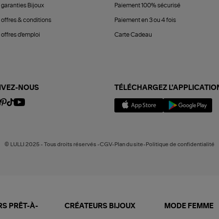
 garanties Bijoux
Paiement 100% sécurisé
 offres & conditions
Paiement en 3 ou 4 fois
offres d'emploi
Carte Cadeau
IVEZ-NOUS
TÉLÉCHARGEZ L'APPLICATIO
© LULLI 2025 - Tous droits réservés -CGV-Plan du site-Politique de confidentialité
S PRÊT-À-
CRÉATEURS BIJOUX
MODE FEMME