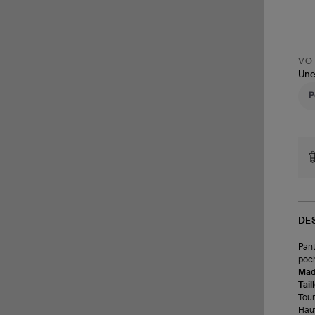
VOT
Une
DE
Pant
poch
Made
Tail
Tour 
Haut