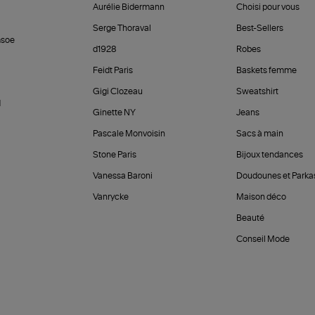
Aurélie Bidermann
Choisi pour vous
Serge Thoraval
Best-Sellers
soe
d1928
Robes
Feidt Paris
Baskets femme
Gigi Clozeau
Sweatshirt
d
Ginette NY
Jeans
Pascale Monvoisin
Sacs à main
Stone Paris
Bijoux tendances
Vanessa Baroni
Doudounes et Parka
Vanrycke
Maison déco
Beauté
Conseil Mode