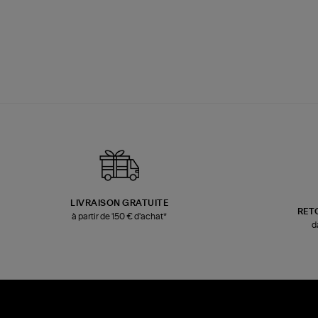
LIVRAISON GRATUITE
RET
à partir de 150 € d'achat*
d