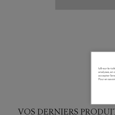
lulli-sur-la-t
analyses, en 
accepter l’en
Pour en savoir
VOS DERNIERS PRODUI