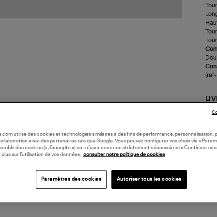
Tour 
Long
Haut
Tour
Tour
Com
Doub
Cons
(re
LI
Co
DI
oile.com utilise des cookies et technologies similaires à des fins de performance, personnalisation, p
collaboration avec des partenaires tels que Google. Vous pouvez configurer vos choix via « Param
semble des cookies (« J’accepte ») ou refuser ceux non strictement nécessaires (« Continuer san
 plus sur l’utilisation de vos données,
consulter notre politique de cookies
Paramètres des cookies
Autoriser tous les cookies