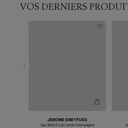
VOS DERNIERS PRODUI
N
JEROME DREYFUSS
te
Sac Bobi S Cuir Lamé Champagne
M