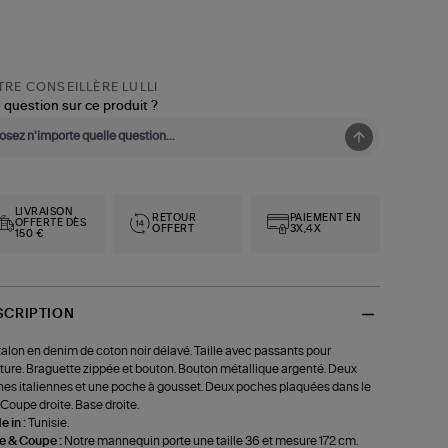
RE CONSEILLÈRE LULLI
 question sur ce produit ?
LIVRAISON
RETOUR
PAIEMENT EN
OFFERTE DÈS
OFFERT
3X,4X
150 €
SCRIPTION
alon en denim de coton noir délavé. Taille avec passants pour
ture. Braguette zippée et bouton. Bouton métallique argenté. Deux
es italiennes et une poche à gousset. Deux poches plaquées dans le
 Coupe droite. Base droite.
 in :
Tunisie.
le & Coupe :
Notre mannequin porte une taille 36 et mesure 172 cm.