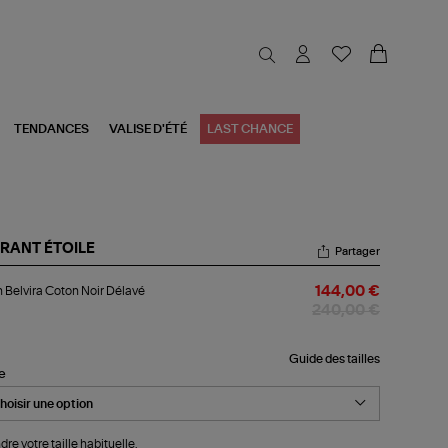
TENDANCES
VALISE D'ÉTÉ
LAST CHANCE
RANT ÉTOILE
Partager
an
 Belvira Coton Noir Délavé
144,00 €
vira
ton
240,00 €
r
lavé
Guide des tailles
le
dre votre taille habituelle.