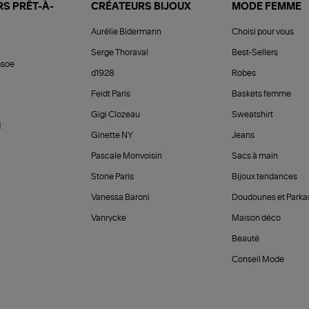
S PRÊT-À-
CRÉATEURS BIJOUX
MODE FEMME
Aurélie Bidermann
Choisi pour vous
Serge Thoraval
Best-Sellers
soe
d1928
Robes
Feidt Paris
Baskets femme
Gigi Clozeau
Sweatshirt
d
Ginette NY
Jeans
Pascale Monvoisin
Sacs à main
Stone Paris
Bijoux tendances
Vanessa Baroni
Doudounes et Parka
Vanrycke
Maison déco
Beauté
Conseil Mode