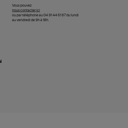
Vous pouvez
nous contacter ici
ou par téléphone au 04 91 44 61 67 du lundi
au vendredi de 9h à 18h.
N