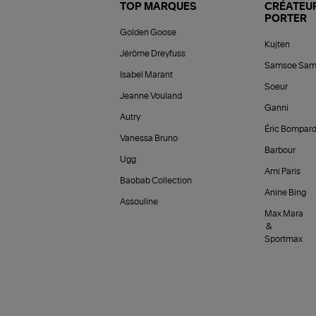
TOP MARQUES
CRÉATEUR
PORTER
Golden Goose
Kujten
Jérôme Dreyfuss
Samsoe Sam
Isabel Marant
Soeur
Jeanne Vouland
Ganni
Autry
Éric Bompar
Vanessa Bruno
Barbour
Ugg
Ami Paris
Baobab Collection
Anine Bing
Assouline
Max Mara
&
Sportmax