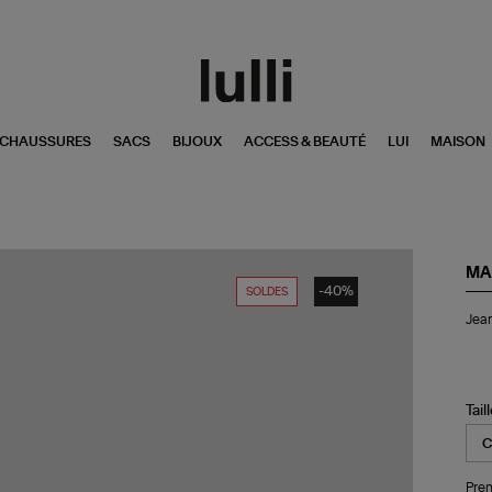
CHAUSSURES
SACS
BIJOUX
ACCESS & BEAUTÉ
LUI
MAISON
MA
-40%
SOLDES
Je
Jean
Bel
Co
Noi
Dé
Tail
Pren