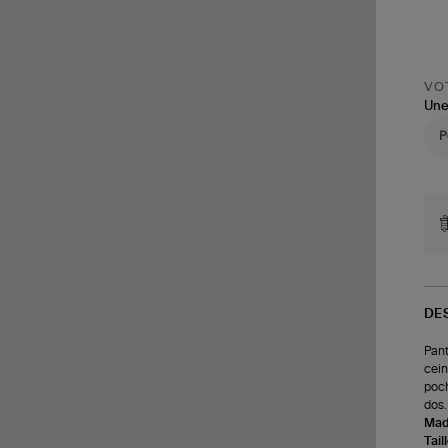
VOT
Une
DE
Pant
cein
poch
dos.
Made
Tail