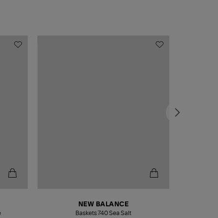
NEW BALANCE
e
Baskets 740 Sea Salt
Veste