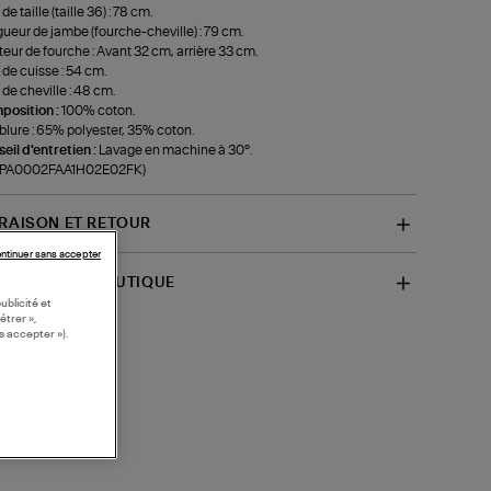
de taille (taille 36) : 78 cm.
ueur de jambe (fourche-cheville) : 79 cm.
eur de fourche : Avant 32 cm, arrière 33 cm.
 de cuisse : 54 cm.
 de cheville : 48 cm.
position :
100% coton.
lure : 65% polyester, 35% coton.
eil d'entretien :
Lavage en machine à 30°.
f-PA0002FAA1H02E02FK)
VRAISON ET RETOUR
ntinuer sans accepter
SPONIBILITÉ BOUTIQUE
ublicité et
étrer »,
s accepter »).