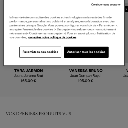
Continuer sans accepter
MADE 
lulli-sur-la-toile.com utilise des cookies et technologies similaires à des fins de
performance, personnalisation, publicité et analyses, en collaboration avec des
partenaires tels que Google. Vous pouvez configurer vos choix via « Paramétrer »,
accepter l’ensemble des cookies (« J’accepte ») ou refuser ceux non strictement
nécessaires (« Continuer sans accepter »). Pour en savoir plus sur l’utilisation de
vos données,
consulter notre politique de cookies
Paramètres des cookies
Autoriser tous les cookies
TARA JARMON
VANESSA BRUNO
Jeans Jerome Brut
Jean Dompay Royal
Je
165,00 €
195,00 €
VOS DERNIERS PRODUITS VUS