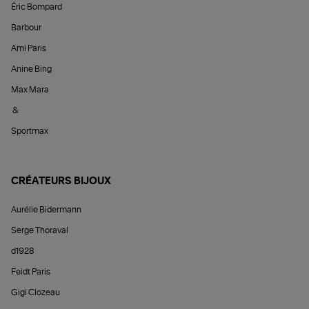
Éric Bompard
Barbour
Ami Paris
Anine Bing
Max Mara
&
Sportmax
CRÉATEURS BIJOUX
Aurélie Bidermann
Serge Thoraval
d1928
Feidt Paris
Gigi Clozeau