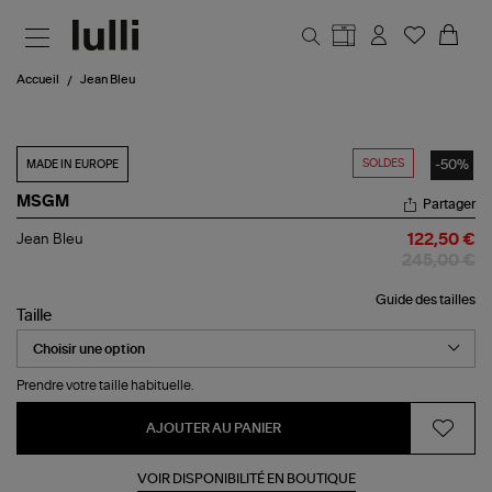
Aller au contenu principal
Accueil
Jean Bleu
SOLDES
-50%
MADE IN EUROPE
MSGM
Partager
Jean
Jean Bleu
122,50 €
Bleu
245,00 €
Guide des tailles
Taille
Prendre votre taille habituelle.
AJOUTER AU PANIER
VOIR DISPONIBILITÉ EN BOUTIQUE