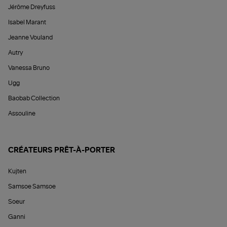
Jérôme Dreyfuss
Isabel Marant
Jeanne Vouland
Autry
Vanessa Bruno
Ugg
Baobab Collection
Assouline
CRÉATEURS PRÊT-À-PORTER
Kujten
Samsoe Samsoe
Soeur
Ganni