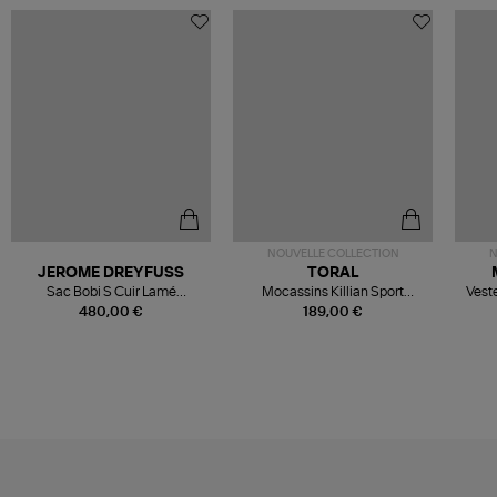
NOUVELLE COLLECTION
N
JEROME DREYFUSS
TORAL
Sac Bobi S Cuir Lamé
Mocassins Killian Sport
Veste
Champagne
Mousse
480,00 €
189,00 €