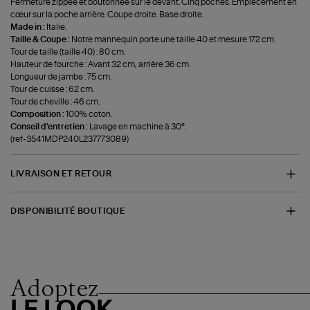
Fermeture zippée et boutonnée sur le devant. Cinq poches. Empiècement en
cœur sur la poche arrière. Coupe droite. Base droite.
Made in :
Italie.
Taille & Coupe :
Notre mannequin porte une taille 40 et mesure 172 cm.
Tour de taille (taille 40) : 80 cm.
Hauteur de fourche : Avant 32 cm, arrière 36 cm.
Longueur de jambe : 75 cm.
Tour de cuisse : 62 cm.
Tour de cheville : 46 cm.
Composition :
100% coton.
Conseil d'entretien :
Lavage en machine à 30°.
(ref-3541MDP240L237773089)
LIVRAISON ET RETOUR
DISPONIBILITÉ BOUTIQUE
Adoptez
LE LOOK