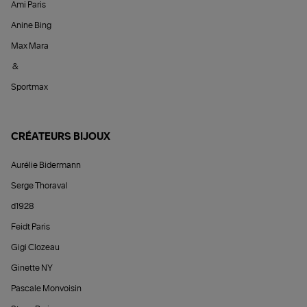
Ami Paris
Anine Bing
Max Mara
&
Sportmax
CRÉATEURS BIJOUX
Aurélie Bidermann
Serge Thoraval
d1928
Feidt Paris
Gigi Clozeau
Ginette NY
Pascale Monvoisin