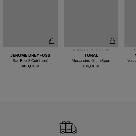
NOUVELLE COLLECTION
N
JEROME DREYFUSS
TORAL
Sac Bobi S Cuir Lamé
Mocassins Killian Sport
Veste
Champagne
Mousse
480,00 €
189,00 €