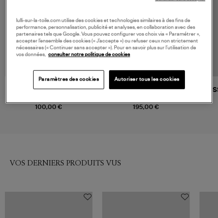
lulli-sur-la-toile.com utilise des cookies et technologies similaires à des fins de
performance, personnalisation, publicité et analyses, en collaboration avec des
partenaires tels que Google. Vous pouvez configurer vos choix via « Paramétrer »,
accepter l’ensemble des cookies (« J’accepte ») ou refuser ceux non strictement
nécessaires (« Continuer sans accepter »). Pour en savoir plus sur l’utilisation de
vos données,
consulter notre politique de cookies
Paramètres des cookies
Autoriser tous les cookies
ADIDAS
ESSENTIEL ANTWERP
ES
Jean Graphics Medium
Jeans Jee Bleu
Vintage/Light Denim
100,00 €
195,00 €
VOS DERNIERS PRODUITS VUS