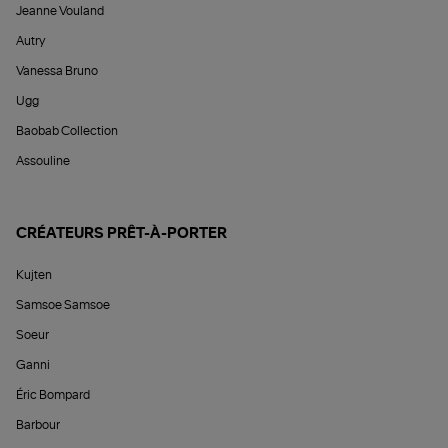
Jeanne Vouland
Autry
Vanessa Bruno
Ugg
Baobab Collection
Assouline
CRÉATEURS PRÊT-À-PORTER
Kujten
Samsoe Samsoe
Soeur
Ganni
Éric Bompard
Barbour