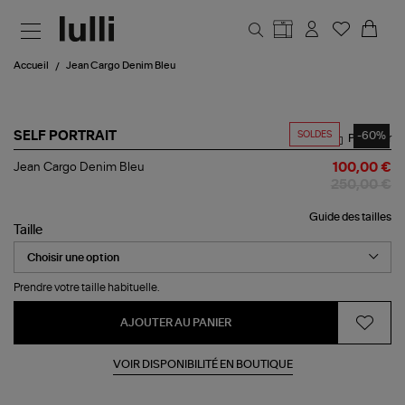
Aller au contenu principal
Accueil
Jean Cargo Denim Bleu
SOLDES
-60%
SELF PORTRAIT
Partager
Jean
Jean Cargo Denim Bleu
100,00 €
Cargo
250,00 €
Denim
Bleu
Guide des tailles
Taille
Prendre votre taille habituelle.
AJOUTER AU PANIER
VOIR DISPONIBILITÉ EN BOUTIQUE