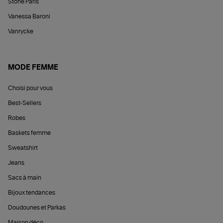
Stone Paris
Vanessa Baroni
Vanrycke
MODE FEMME
Choisi pour vous
Best-Sellers
Robes
Baskets femme
Sweatshirt
Jeans
Sacs à main
Bijoux tendances
Doudounes et Parkas
Maison déco