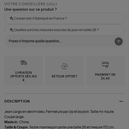
VOTRE CONSEILLÈRE LULLI
Une question sur ce produit ?
Ce jean est-il fabriqué en France ?
Quelles sont les mesures exactes du jean en taille 26 ?
LIVRAISON
PAIEMENT EN
OFFERTE DÈS 150
RETOUR OFFERT
3X,4X
€
DESCRIPTION
Jean cargo en denim bleu. Fermeture par zip et bouton. Taille mi-haute.
Coupe large.
Made in :
Chine.
Taille & Coupe :
Notre mannequin porte une taille 26 et mesure 172 cm.