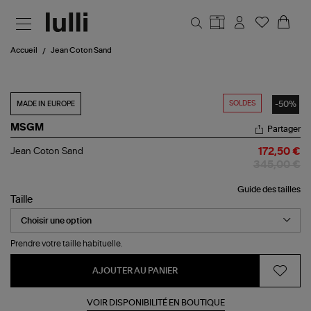
Aller au contenu principal
Accueil
Jean Coton Sand
SOLDES
-50%
MADE IN EUROPE
MSGM
Partager
Jean
Jean Coton Sand
172,50 €
Coton
345,00 €
Sand
Guide des tailles
Taille
Prendre votre taille habituelle.
AJOUTER AU PANIER
VOIR DISPONIBILITÉ EN BOUTIQUE