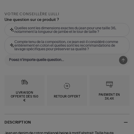
VOTRE CONSEILLÈRE LULLI
Une question sur ce produit ?
Quelles sont les dimensions exactes du jean pour une taille 36,
notamment la longueur de jambe et le tour de taille ?
Compte tenu de la composition, ce jean est-il considéré comme
entièrement en coton et quelles sont les recommandations de
lavage spécifiques pour préserver sa qualité ?
LIVRAISON
PAIEMENT EN
OFFERTE DÈS 150
RETOUR OFFERT
3X,4X
€
DESCRIPTION
Jean en denim de coton mélangé beige à motif abstrait. Taille haute.