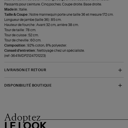
Passants pour ceinture. Cinq poches. Coupe droite. Base droite.
Made in :
Italie.
Taille & Coupe :
Notre mannequin porte une taille 36 et mesure 172 cm.
Longueur de jambe (taille 36) : 85 cm.
Hauteur de fourche : Avant 32 cm, arrière 38 cm.
Tour de taille : 78 cm.
Tour de cuisse : 52 cm.
Tour de cheville : 60 cm.
Composition :
92% coton, 8% polyester.
Conseil d'entretien :
Nettoyage chez un spécialiste.
(ref-3641MDP2124701223)
LIVRAISON ET RETOUR
DISPONIBILITÉ BOUTIQUE
Adoptez
LE LOOK