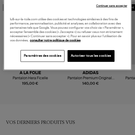
Continuer sans accepter
MADE IN FRANCE
MADE 
lulli-sur-la-toile.com utilise des cookies et technologies similaires à des fins de
performance, personnalisation, publicité et analyses, en collaboration avec des
partenaires tels que Google. Vous pouvez configurer vos choix via « Paramétrer »,
accepter l’ensemble des cookies (« J’accepte ») ou refuser ceux non strictement
nécessaires (« Continuer sans accepter »). Pour en savoir plus sur l’utilisation de
vos données,
consulter notre politique de cookies
Paramètres des cookies
Autoriser tous les cookies
NOUVELLE COLLECTION
A LA FOLIE
ADIDAS
Pantalon Hera Ficelle
Pantalon Premium Originals
Panta
Warm Vanilla/Team Victory
195,00 €
140,00 €
Red
VOS DERNIERS PRODUITS VUS