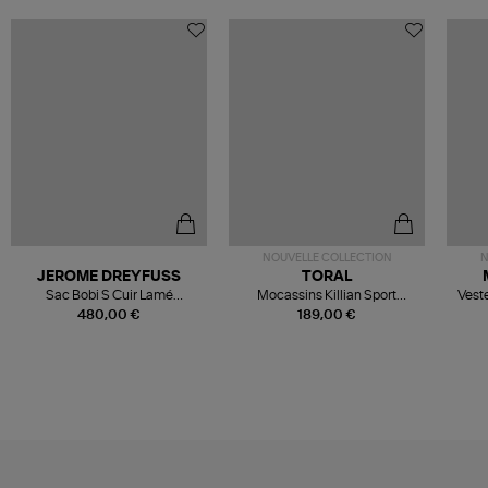
NOUVELLE COLLECTION
N
JEROME DREYFUSS
TORAL
Sac Bobi S Cuir Lamé
Mocassins Killian Sport
Veste
Champagne
Mousse
480,00 €
189,00 €