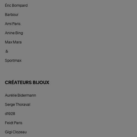
Éric Bompard
Barbour
Ami Paris
Anine Bing
Max Mara
&
Sportmax
CRÉATEURS BIJOUX
Aurélie Bidermann
Serge Thoraval
d1928
Feidt Paris
Gigi Clozeau