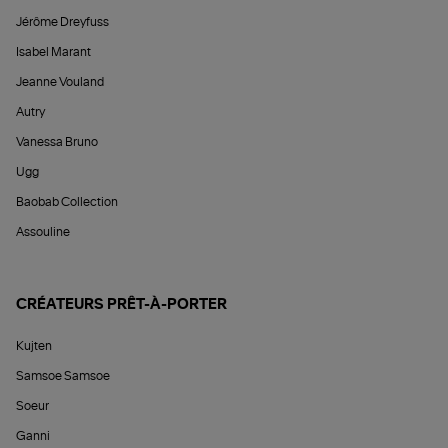
Jérôme Dreyfuss
Isabel Marant
Jeanne Vouland
Autry
Vanessa Bruno
Ugg
Baobab Collection
Assouline
CRÉATEURS PRÊT-À-PORTER
Kujten
Samsoe Samsoe
Soeur
Ganni