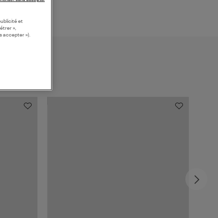
ublicité et
étrer »,
s accepter »).