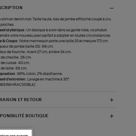
SCRIPTION
 slim en denim noir. Taille haute, bas de jambe effiloché coupé à cru.
 poches.
eil stylistique :
Un basique à avoir dans sa garde robe, ce produit
endra votre nouveau jean parfait à adopter en toutes circonstances.
le & Coupe :
Notre mannequin porte une taille 25 et mesure 172 cm.
ueur de jambe (taille 25) : 68 cm.
eur de fourche : Avant 27 cm, arrière 34 cm.
 de cheville : 26 cm.
 de cuisse : 40 cm.
 de taille : 66 cm.
position :
98% coton, 2% élasthanne.
eil d'entretien :
Lavage en machine à 30°.
f-1893WHRAC001BLK)
VRAISON ET RETOUR
SPONIBILITÉ BOUTIQUE
ntinuer sans accepter