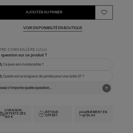
AJOUTER AU PANIER
VOIR DISPONIBILITÉ EN BOUTIQUE
RE CONSEILLÈRE LULLI
 question sur ce produit ?
Ce jean est-il extensible ?
Quelle est la longueur de jambe pour une taille 27 ?
LIVRAISON
RETOUR
PAIEMENT EN
OFFERTE DÈS
OFFERT
3X,4X
150 €