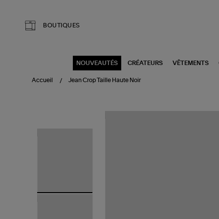
Aller au contenu principal
BOUTIQUES
NOUVEAUTÉS
CRÉATEURS
VÊTEMENTS
Accueil
Jean Crop Taille Haute Noir