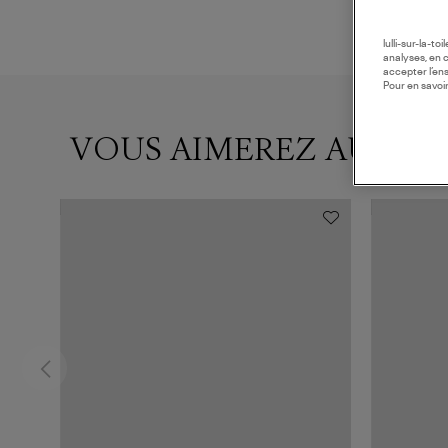
lulli-sur-la-t
analyses, en 
accepter l’en
Pour en savoir
VOUS AIMEREZ AUSSI