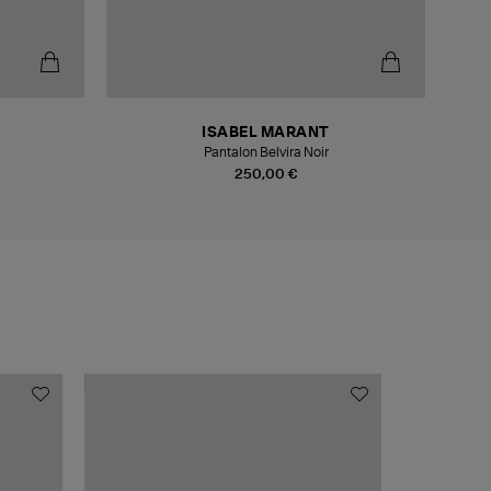
-5
ISABEL MARANT
Pantalon Belvira Noir
J
250,00 €