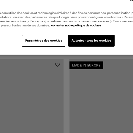
oile.com utilise des cookies et technologies similaires à des fins de performance, personnalisation, p
collaboration avec des partenaires tels que Google. Vous pouvez configurer vos choix via « Param
semble des cookies (« J’accepte ») ou refuser ceux non strictement nécessaires (« Continuer san
 plus sur l’utilisation de vos données,
consulter notre politique de cookies
Paramètres des cookies
Autoriser tous les cookies
MADE IN EUROPE