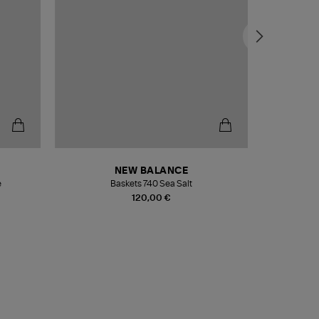
NEW BALANCE
e
Baskets 740 Sea Salt
Veste
120,00 €