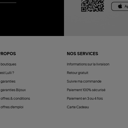
PROPOS
NOS SERVICES
 boutiques
Informations sur la livraison
est Lulli ?
Retour gratuit
 garanties
Suivre ma commande
 garanties Bijoux
Paiement 100% sécurisé
 offres & conditions
Paiement en 3 ou 4 fois
offres d'emploi
Carte Cadeau