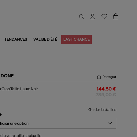
TENDANCES
VALISE D'ÉTÉ
LAST CHANCE
/DONE
Partager
an
 Crop Taille Haute Noir
144,50 €
op
le
289,00 €
ute
r
Guide des tailles
le
dre votre taille habituelle.