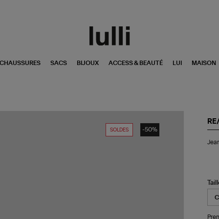
CHAUSSURES
SACS
BIJOUX
ACCESS & BEAUTÉ
LUI
MAISON
RE
-50%
SOLDES
Je
Jean
Cr
Tail
Ha
Noi
Tail
Pren