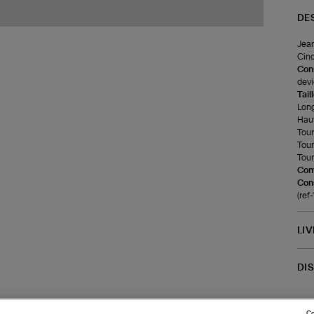
DE
Jean
Cinq
Cons
devi
Tail
Long
Haut
Tour
Tour
Tour
Com
Cons
(re
LI
DI
Co