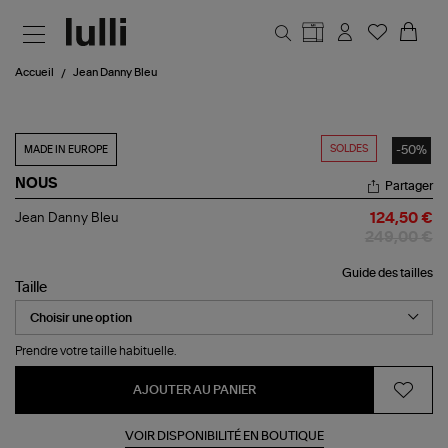
Aller au contenu principal
Accueil
Jean Danny Bleu
SOLDES
-50%
MADE IN EUROPE
NOUS
Partager
Jean
Jean Danny Bleu
124,50 €
Danny
249,00 €
Bleu
Guide des tailles
Taille
Prendre votre taille habituelle.
AJOUTER AU PANIER
VOIR DISPONIBILITÉ EN BOUTIQUE