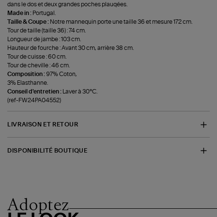
dans le dos et deux grandes poches plauqées.
Made in :
Portugal.
Taille & Coupe :
Notre mannequin porte une taille 36 et mesure 172 cm.
Tour de taille (taille 36) : 74 cm.
Longueur de jambe : 103 cm.
Hauteur de fourche : Avant 30 cm, arrière 38 cm.
Tour de cuisse : 60 cm.
Tour de cheville : 46 cm.
Composition :
97% Coton,
3% Elasthanne.
Conseil d'entretien :
Laver à 30°C.
(ref-FW24PA04552)
LIVRAISON ET RETOUR
DISPONIBILITÉ BOUTIQUE
Adoptez