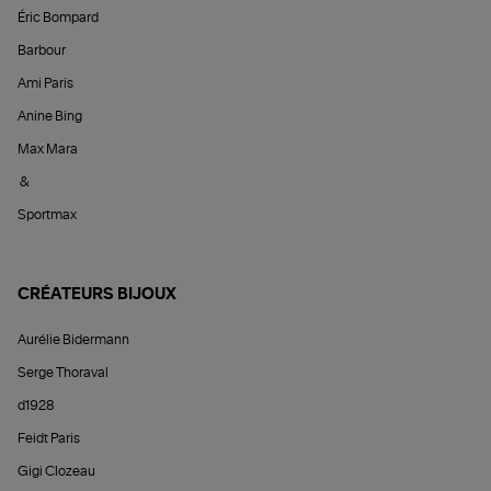
Éric Bompard
Barbour
Ami Paris
Anine Bing
Max Mara
&
Sportmax
CRÉATEURS BIJOUX
Aurélie Bidermann
Serge Thoraval
d1928
Feidt Paris
Gigi Clozeau