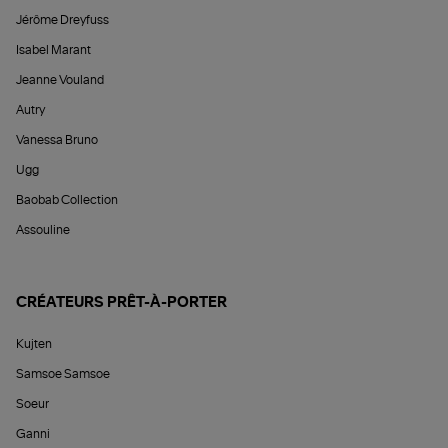
Jérôme Dreyfuss
Isabel Marant
Jeanne Vouland
Autry
Vanessa Bruno
Ugg
Baobab Collection
Assouline
CRÉATEURS PRÊT-À-PORTER
Kujten
Samsoe Samsoe
Soeur
Ganni