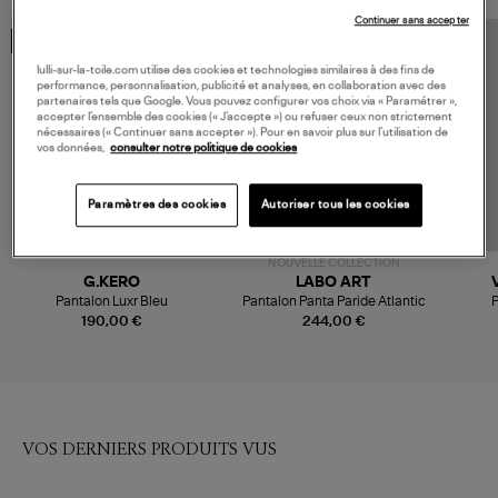
Continuer sans accepter
MADE IN EUROPE
MADE IN EUROPE
lulli-sur-la-toile.com utilise des cookies et technologies similaires à des fins de
performance, personnalisation, publicité et analyses, en collaboration avec des
partenaires tels que Google. Vous pouvez configurer vos choix via « Paramétrer »,
accepter l’ensemble des cookies (« J’accepte ») ou refuser ceux non strictement
nécessaires (« Continuer sans accepter »). Pour en savoir plus sur l’utilisation de
vos données,
consulter notre politique de cookies
Paramètres des cookies
Autoriser tous les cookies
NOUVELLE COLLECTION
G.KERO
LABO ART
Pantalon Luxr Bleu
Pantalon Panta Paride Atlantic
P
190,00 €
244,00 €
VOS DERNIERS PRODUITS VUS