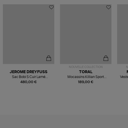
NOUVELLE COLLECTION
N
JEROME DREYFUSS
TORAL
Sac Bobi S Cuir Lamé
Mocassins Killian Sport
Veste
Champagne
Mousse
480,00 €
189,00 €