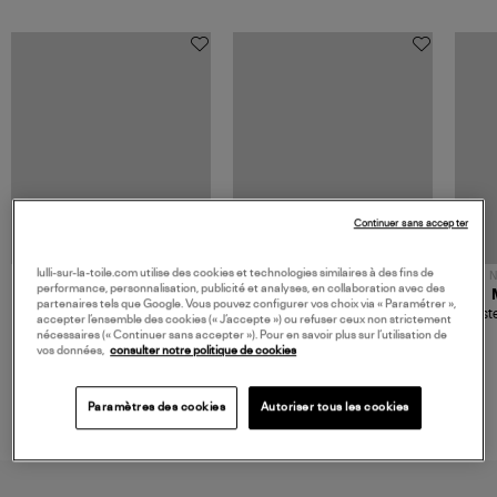
Continuer sans accepter
lulli-sur-la-toile.com utilise des cookies et technologies similaires à des fins de
NOUVELLE COLLECTION
N
performance, personnalisation, publicité et analyses, en collaboration avec des
JEROME DREYFUSS
TORAL
partenaires tels que Google. Vous pouvez configurer vos choix via « Paramétrer »,
Sac Bobi S Cuir Lamé
Mocassins Killian Sport
Veste
accepter l’ensemble des cookies (« J’accepte ») ou refuser ceux non strictement
Champagne
Mousse
480,00 €
189,00 €
nécessaires (« Continuer sans accepter »). Pour en savoir plus sur l’utilisation de
vos données,
consulter notre politique de cookies
Paramètres des cookies
Autoriser tous les cookies