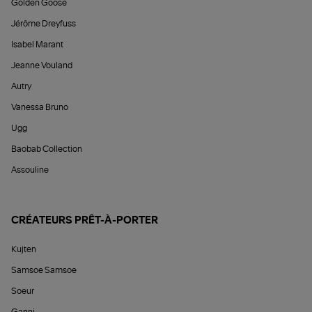
Golden Goose
Jérôme Dreyfuss
Isabel Marant
Jeanne Vouland
Autry
Vanessa Bruno
Ugg
Baobab Collection
Assouline
CRÉATEURS PRÊT-À-PORTER
Kujten
Samsoe Samsoe
Soeur
Ganni