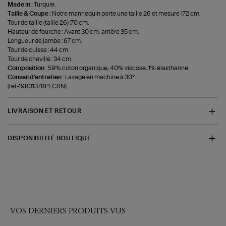
Made in :
Turquie.
Taille & Coupe :
Notre mannequin porte une taille 26 et mesure 172 cm.
Tour de taille (taille 26) :70 cm.
Hauteur de fourche : Avant 30 cm, arrière 35 cm.
Longueur de jambe : 67 cm.
Tour de cuisse : 44 cm.
Tour de cheville : 34 cm.
Composition :
59% coton organique, 40% viscose, 1% élasthanne.
Conseil d'entretien :
Lavage en machine à 30°.
(ref-19831378PECRN)
LIVRAISON ET RETOUR
DISPONIBILITÉ BOUTIQUE
VOS DERNIERS PRODUITS VUS