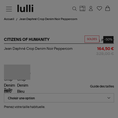
Aller au contenu principal
Accueil
Jean Daphné Crop Denim Noir Peppercorn
SOLDES
-50%
CITIZENS OF HUMANITY
Partager
Jean
Jean Daphné Crop Denim Noir Peppercorn
164,50 €
Daphné
329,00 €
Crop
Denim
Noir
Peppercorn
Guide des tailles
Taille
Prenez votre taille habituelle.