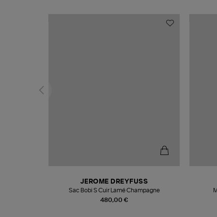
T
JEROME DREYFUSS
k
Sac Bobi S Cuir Lamé Champagne
M
480,00 €