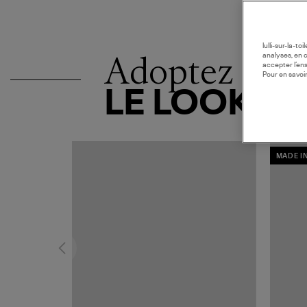
lulli-sur-la-t
Adoptez
analyses, en 
accepter l’en
Pour en savoir
LE LOOK
MADE I