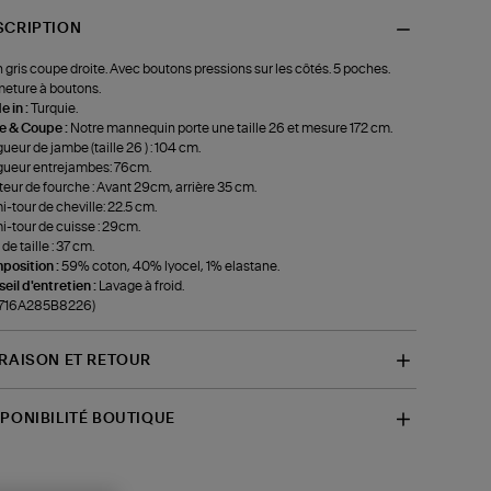
SCRIPTION
 gris coupe droite. Avec boutons pressions sur les côtés. 5 poches.
eture à boutons.
 in :
Turquie.
le & Coupe :
Notre mannequin porte une taille 26 et mesure 172 cm.
ueur de jambe (taille 26 ) : 104 cm.
ueur entrejambes: 76cm.
eur de fourche : Avant 29cm, arrière 35 cm.
-tour de cheville: 22.5 cm.
-tour de cuisse : 29cm.
de taille : 37 cm.
position :
59% coton, 40% lyocel, 1% elastane.
eil d'entretien :
Lavage à froid.
f-716A285B8226)
VRAISON ET RETOUR
SPONIBILITÉ BOUTIQUE