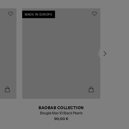
MADE IN EUROPE
MADE IN EU
BAOBAB COLLECTION
Bougie Max 10 Black Pearls
Paréo Fou
90,00 €