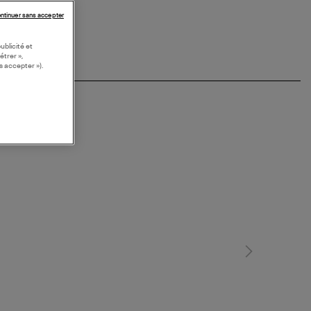
ntinuer sans accepter
ublicité et
étrer »,
s accepter »).