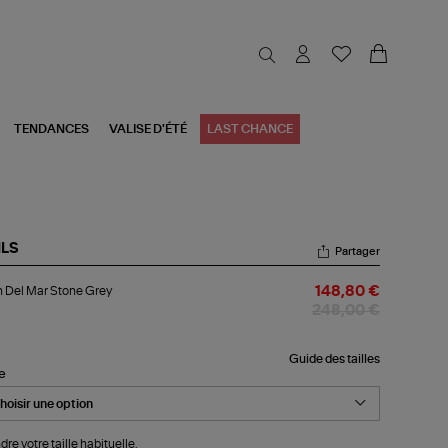
TENDANCES
VALISE D'ÉTÉ
LAST CHANCE
ILS
Partager
an
 Del Mar Stone Grey
148,80 €
r
248,00 €
one
ey
Guide des tailles
le
dre votre taille habituelle.