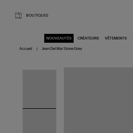
Aller au contenu principal
BOUTIQUES
NOUVEAUTÉS
CRÉATEURS
VÊTEMENTS
Accueil
Jean Del Mar Stone Grey