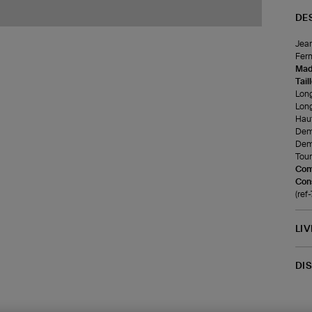
DE
Jean
Ferm
Made
Tail
Long
Long
Haut
Demi
Demi
Tour 
Com
Cons
(re
LI
DI