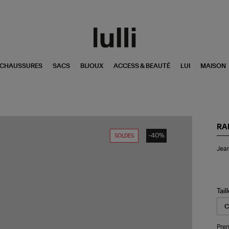
CHAUSSURES
SACS
BIJOUX
ACCESS & BEAUTÉ
LUI
MAISON
RA
-40%
SOLDES
Je
Jean
Del
Ma
St
Gr
Tail
Pren