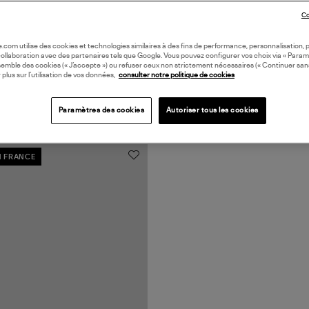
Co
oile.com utilise des cookies et technologies similaires à des fins de performance, personnalisation, p
collaboration avec des partenaires tels que Google. Vous pouvez configurer vos choix via « Param
semble des cookies (« J’accepte ») ou refuser ceux non strictement nécessaires (« Continuer san
 plus sur l’utilisation de vos données,
consulter notre politique de cookies
Paramètres des cookies
Autoriser tous les cookies
N FRANCE