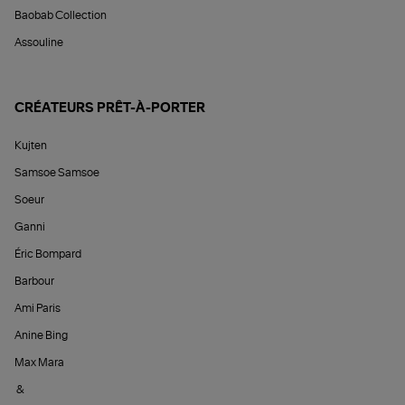
Baobab Collection
Assouline
CRÉATEURS PRÊT-À-PORTER
Kujten
Samsoe Samsoe
Soeur
Ganni
Éric Bompard
Barbour
Ami Paris
Anine Bing
Max Mara
&