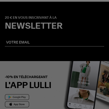
20 € EN VOUS INSCRIVANT À LA
NEWSLETTER
-10% EN TÉLÉCHARGEANT
L'APP LULLI