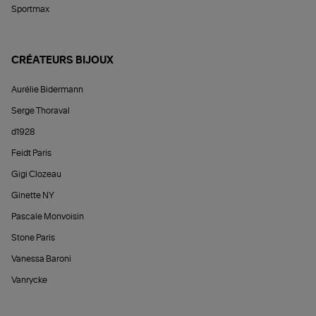
Sportmax
CRÉATEURS BIJOUX
Aurélie Bidermann
Serge Thoraval
d1928
Feidt Paris
Gigi Clozeau
Ginette NY
Pascale Monvoisin
Stone Paris
Vanessa Baroni
Vanrycke