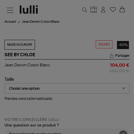
Aller au contenu principal
Accueil
Jean Denim Coton Blanc
SOLDES
-60%
MADE IN EUROPE
SEE BY CHLOE
Partager
Jean
Jean Denim Coton Blanc
104,00 €
Denim
260,00 €
Coton
Blanc
Taille
Prendre votre taille habituelle.
VOTRE CONSEILLÈRE LULLI
Une question sur ce produit ?