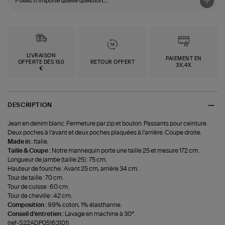
LIVRAISON
PAIEMENT EN
OFFERTE DÈS 150
RETOUR OFFERT
3X,4X
€
DESCRIPTION
Jean en denim blanc. Fermeture par zip et bouton. Passants pour ceinture.
Deux poches à l'avant et deux poches plaquées à l'arrière. Coupe droite.
Made in :
Italie.
Taille & Coupe :
Notre mannequin porte une taille 25 et mesure 172 cm.
Longueur de jambe (taille 25) : 75 cm.
Hauteur de fourche : Avant 25 cm, arrière 34 cm.
Tour de taille : 70 cm.
Tour de cuisse : 60 cm.
Tour de cheville : 42 cm.
Composition :
99% coton, 1% élasthanne.
Conseil d'entretien :
Lavage en machine à 30°.
(ref-S22ADP05163101)