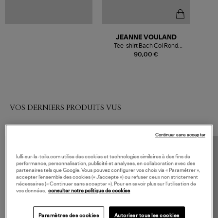
JEANNE VOULAND
Tee-shirt Bach Col Rond
Lyocell Blanc
90,00 €
VOS DERNIERS PRODUITS VUS
Continuer sans accepter
lulli-sur-la-toile.com utilise des cookies et technologies similaires à des fins de
performance, personnalisation, publicité et analyses, en collaboration avec des
partenaires tels que Google. Vous pouvez configurer vos choix via « Paramétrer »,
accepter l’ensemble des cookies (« J’accepte ») ou refuser ceux non strictement
nécessaires (« Continuer sans accepter »). Pour en savoir plus sur l’utilisation de
vos données,
consulter notre politique de cookies
Paramètres des cookies
Autoriser tous les cookies