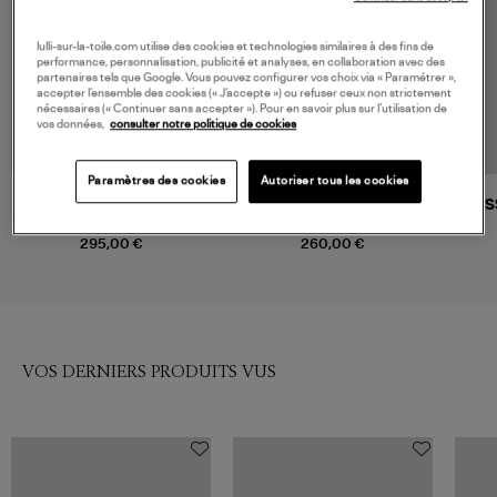
lulli-sur-la-toile.com utilise des cookies et technologies similaires à des fins de
performance, personnalisation, publicité et analyses, en collaboration avec des
partenaires tels que Google. Vous pouvez configurer vos choix via « Paramétrer »,
accepter l’ensemble des cookies (« J’accepte ») ou refuser ceux non strictement
nécessaires (« Continuer sans accepter »). Pour en savoir plus sur l’utilisation de
vos données,
consulter notre politique de cookies
Paramètres des cookies
Autoriser tous les cookies
ANINE BING
NINE IN THE MORNING
ES
Jean Brie Cabana Blue
Jean Gea Bleu
295,00 €
260,00 €
VOS DERNIERS PRODUITS VUS