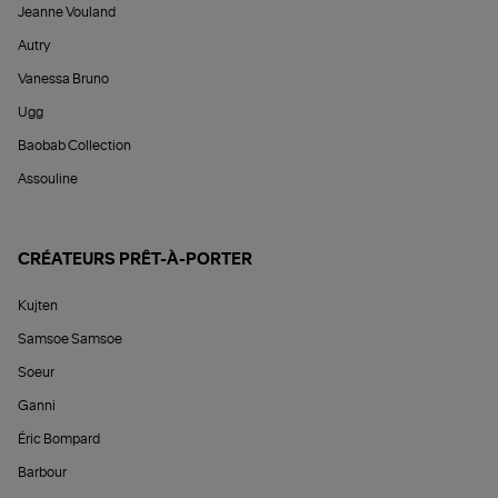
Jeanne Vouland
Autry
Vanessa Bruno
Ugg
Baobab Collection
Assouline
CRÉATEURS PRÊT-À-PORTER
Kujten
Samsoe Samsoe
Soeur
Ganni
Éric Bompard
Barbour