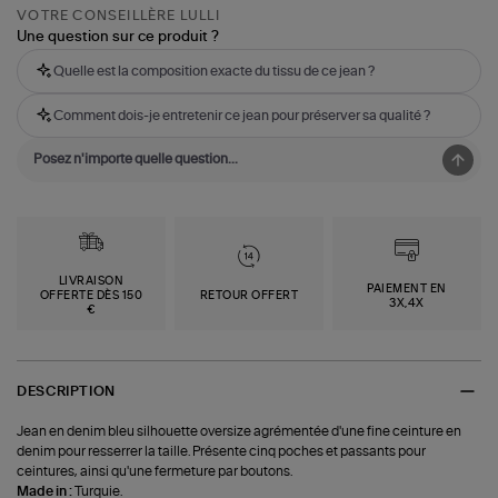
VOTRE CONSEILLÈRE LULLI
Une question sur ce produit ?
Quelle est la composition exacte du tissu de ce jean ?
Comment dois-je entretenir ce jean pour préserver sa qualité ?
LIVRAISON
PAIEMENT EN
OFFERTE DÈS 150
RETOUR OFFERT
3X,4X
€
DESCRIPTION
Jean en denim bleu silhouette oversize agrémentée d'une fine ceinture en
denim pour resserrer la taille. Présente cinq poches et passants pour
ceintures, ainsi qu'une fermeture par boutons.
Made in :
Turquie.