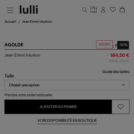
Aller au contenu principal
Accueil
Jean Emmi Intuition
SOLDES
-50%
AGOLDE
Partager
Jean
Jean Emmi Intuition
184,50 €
Emmi
369,00 €
Intuition
Guide des tailles
Taille
Prendre votre taille habituelle.
AJOUTER AU PANIER
VOIR DISPONIBILITÉ EN BOUTIQUE