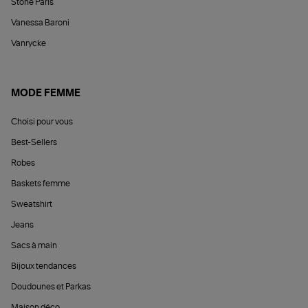
Stone Paris
Vanessa Baroni
Vanrycke
MODE FEMME
Choisi pour vous
Best-Sellers
Robes
Baskets femme
Sweatshirt
Jeans
Sacs à main
Bijoux tendances
Doudounes et Parkas
Maison déco