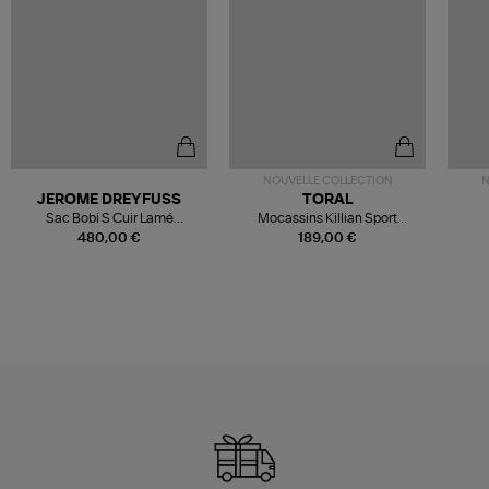
NOUVELLE COLLECTION
N
JEROME DREYFUSS
TORAL
Sac Bobi S Cuir Lamé
Mocassins Killian Sport
Champagne
Mousse
480,00 €
189,00 €