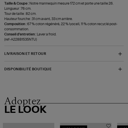
Taille & Coupe :
Notre mannequin mesure 172 cm et porte une taille 26.
Longueur : 76 cm.
Tour de taille : 82 cm.
Hauteur fourche : 31 cm avant, 33 cm arrière.
Composition :
67 % coton régénéré, 22 % lyocell, 11 % coton recyclé post-
consommation.
Conseil d'entretien :
Laver a froid.
(ref-A228B1535NTU)
LIVRAISON ET RETOUR
DISPONIBILITÉ BOUTIQUE
Adoptez
LE LOOK