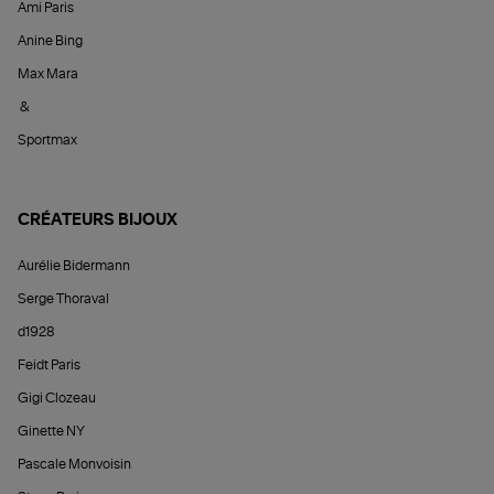
Ami Paris
Anine Bing
Max Mara
&
Sportmax
CRÉATEURS BIJOUX
Aurélie Bidermann
Serge Thoraval
d1928
Feidt Paris
Gigi Clozeau
Ginette NY
Pascale Monvoisin