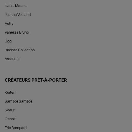
Isabel Marant
Jeanne Vouland
Autry
Vanessa Bruno
Ugg
Baobab Collection
Assouline
CRÉATEURS PRÊT-À-PORTER
Kujten
Samsoe Samsoe
Soeur
Ganni
Éric Bompard