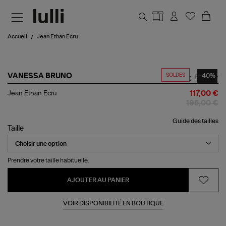
Aller au contenu principal
Accueil
Jean Ethan Ecru
SOLDES
-40%
VANESSA BRUNO
Partager
Jean
Jean Ethan Ecru
117,00 €
Ethan
195,00 €
Ecru
Guide des tailles
Taille
Prendre votre taille habituelle.
AJOUTER AU PANIER
VOIR DISPONIBILITÉ EN BOUTIQUE