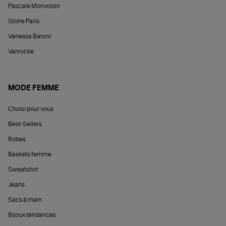
Pascale Monvoisin
Stone Paris
Vanessa Baroni
Vanrycke
MODE FEMME
Choisi pour vous
Best-Sellers
Robes
Baskets femme
Sweatshirt
Jeans
Sacs à main
Bijoux tendances