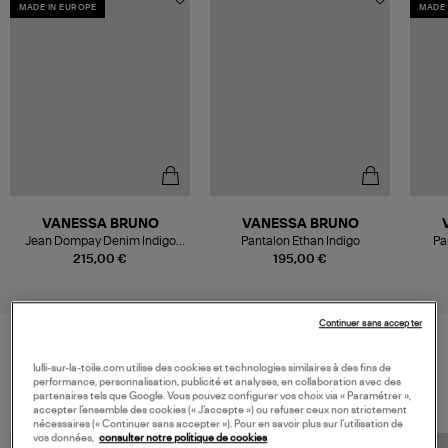
MADE IN EUROPE
MADE 
VANESSA BRUNO
VANESSA BRUNO
Jean Dompay Denim Indigo
Pantalon Ethan Indigo
Pa
Clair
215,00 €
195,00 €
Continuer sans accepter
lulli-sur-la-toile.com utilise des cookies et technologies similaires à des fins de
VOS DERNIERS PRODUITS VUS
performance, personnalisation, publicité et analyses, en collaboration avec des
partenaires tels que Google. Vous pouvez configurer vos choix via « Paramétrer »,
accepter l’ensemble des cookies (« J’accepte ») ou refuser ceux non strictement
nécessaires (« Continuer sans accepter »). Pour en savoir plus sur l’utilisation de
vos données,
consulter notre politique de cookies