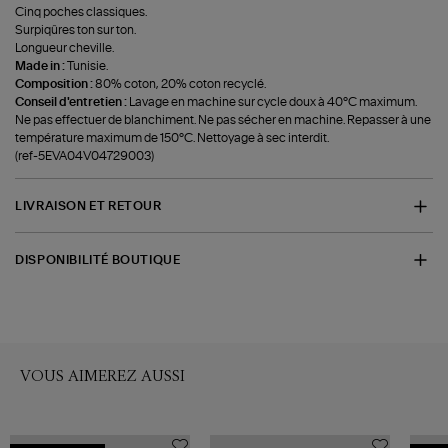
Cinq poches classiques.
Surpiqûres ton sur ton.
Longueur cheville.
Made in :
Tunisie.
Composition :
80% coton, 20% coton recyclé.
Conseil d'entretien :
Lavage en machine sur cycle doux à 40°C maximum.
Ne pas effectuer de blanchiment. Ne pas sécher en machine. Repasser à une
température maximum de 150°C. Nettoyage à sec interdit.
(ref-5EVA04V04729003)
LIVRAISON ET RETOUR
DISPONIBILITÉ BOUTIQUE
VOUS AIMEREZ AUSSI