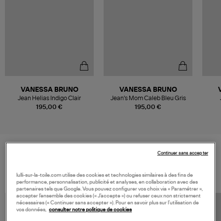
VANESSA BRUNO
VANESSA BRUNO
Jean Helias Indigo Clair
Jean's Mom Caleb Bleu Gris
195,00 €
195,00 €
Continuer sans accepter
VOS DERNIERS PRODUITS VUS
lulli-sur-la-toile.com utilise des cookies et technologies similaires à des fins de
performance, personnalisation, publicité et analyses, en collaboration avec des
partenaires tels que Google. Vous pouvez configurer vos choix via « Paramétrer »,
accepter l’ensemble des cookies (« J’accepte ») ou refuser ceux non strictement
nécessaires (« Continuer sans accepter »). Pour en savoir plus sur l’utilisation de
vos données,
consulter notre politique de cookies