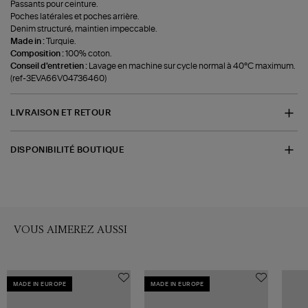
Passants pour ceinture.
Poches latérales et poches arrière.
Denim structuré, maintien impeccable.
Made in :
Turquie.
Composition :
100% coton.
Conseil d'entretien :
Lavage en machine sur cycle normal à 40°C maximum.
(ref-3EVA66V04736460)
LIVRAISON ET RETOUR
DISPONIBILITÉ BOUTIQUE
VOUS AIMEREZ AUSSI
MADE IN EUROPE
MADE IN EUROPE