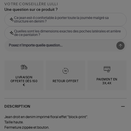
VOTRE CONSEILLÈRE LULLI
Une question sur ce produit ?
Ce jean est-il confortable à porter toute la journée malgré sa
structure en denim ?
Quelles sont les dimensions exactes des poches latérales et arrière
de ce pantalon ?
LIVRAISON
PAIEMENT EN
OFFERTE DÈS 150
RETOUR OFFERT
3X,4X
€
DESCRIPTION
Jean droit en denim imprimé floral effet "block-print".
Taille haute.
Fermeture zippée et bouton.