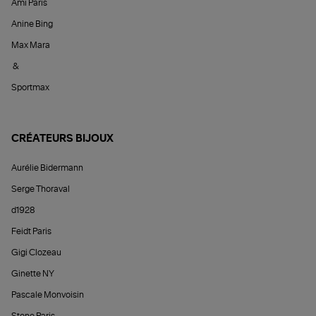
Ami Paris
Anine Bing
Max Mara
&
Sportmax
CRÉATEURS BIJOUX
Aurélie Bidermann
Serge Thoraval
d1928
Feidt Paris
Gigi Clozeau
Ginette NY
Pascale Monvoisin