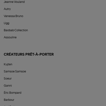
Jeanne Vouland
Autry
Vanessa Bruno
Ugg
Baobab Collection
Assouline
CRÉATEURS PRÊT-À-PORTER
Kujten
Samsoe Samsoe
Soeur
Ganni
Éric Bompard
Barbour