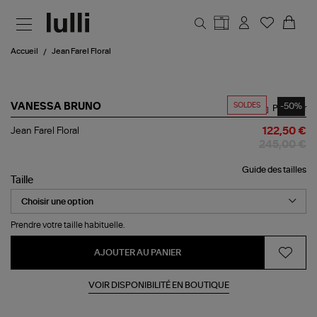
Aller au contenu principal
Accueil
Jean Farel Floral
SOLDES
-50%
VANESSA BRUNO
Partager
Jean
Jean Farel Floral
122,50 €
Farel
245,00 €
Floral
Guide des tailles
Taille
Prendre votre taille habituelle.
AJOUTER AU PANIER
VOIR DISPONIBILITÉ EN BOUTIQUE