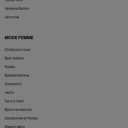
Stone Paris
Vanessa Baroni
Vanrycke
MODE FEMME
Choisi pour vous
Best-Sellers
Robes
Baskets femme
Sweatshirt
Jeans
Sacs à main
Bijoux tendances
Doudounes et Parkas
Maison déco