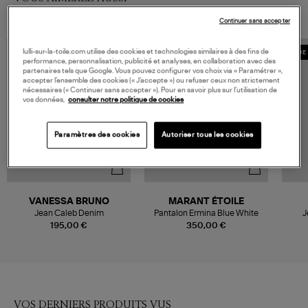
Continuer sans accepter
lulli-sur-la-toile.com utilise des cookies et technologies similaires à des fins de
MADE 
performance, personnalisation, publicité et analyses, en collaboration avec des
partenaires tels que Google. Vous pouvez configurer vos choix via « Paramétrer »,
accepter l’ensemble des cookies (« J’accepte ») ou refuser ceux non strictement
nécessaires (« Continuer sans accepter »). Pour en savoir plus sur l’utilisation de
vos données,
consulter notre politique de cookies
Paramètres des cookies
Autoriser tous les cookies
VANESSA BRUNO
MARANT ÉTOILE
Jean Caleb Denim
Pantalon Ermina Blue White
J
195,00 €
350,00 €
VOS DERNIERS PRODUITS VUS