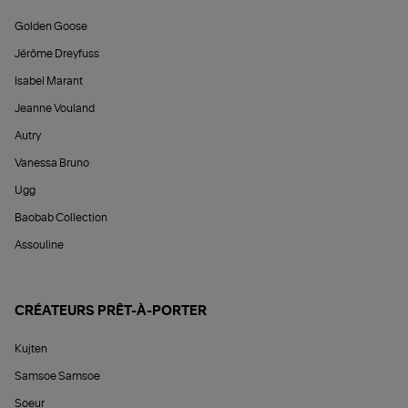
Golden Goose
Jérôme Dreyfuss
Isabel Marant
Jeanne Vouland
Autry
Vanessa Bruno
Ugg
Baobab Collection
Assouline
CRÉATEURS PRÊT-À-PORTER
Kujten
Samsoe Samsoe
Soeur