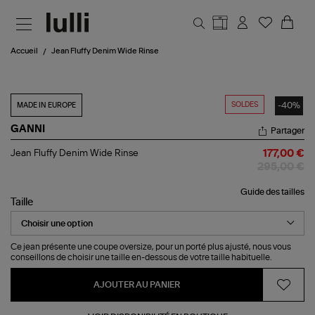
Aller au contenu principal
Accueil
Jean Fluffy Denim Wide Rinse
SOLDES
-40%
MADE IN EUROPE
GANNI
Partager
Jean
Jean Fluffy Denim Wide Rinse
177,00 €
Fluffy
295,00 €
Denim
Wide
Guide des tailles
Rinse
Taille
Ce jean présente une coupe oversize, pour un porté plus ajusté, nous vous
conseillons de choisir une taille en-dessous de votre taille habituelle.
AJOUTER AU PANIER