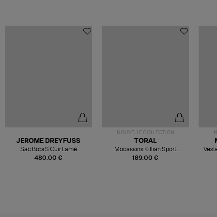
NOUVELLE COLLECTION
N
JEROME DREYFUSS
TORAL
Sac Bobi S Cuir Lamé
Mocassins Killian Sport
Veste
Champagne
Mousse
480,00 €
189,00 €