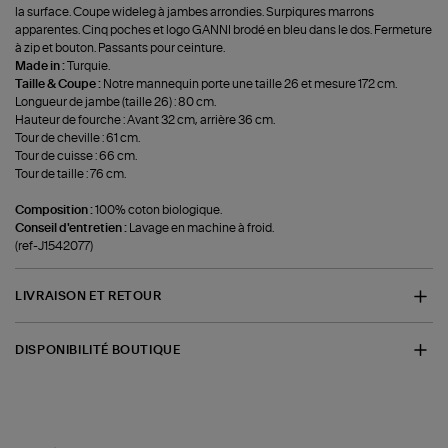
la surface. Coupe wideleg à jambes arrondies. Surpiqures marrons
apparentes. Cinq poches et logo GANNI brodé en bleu dans le dos. Fermeture
à zip et bouton. Passants pour ceinture.
Made in :
Turquie.
Taille & Coupe :
Notre mannequin porte une taille 26 et mesure 172 cm.
Longueur de jambe (taille 26) : 80 cm.
Hauteur de fourche : Avant 32 cm, arrière 36 cm.
Tour de cheville : 61 cm.
Tour de cuisse : 66 cm.
Tour de taille : 76 cm.
Composition :
100% coton biologique.
Conseil d'entretien :
Lavage en machine à froid.
(ref-J1542077)
LIVRAISON ET RETOUR
DISPONIBILITÉ BOUTIQUE