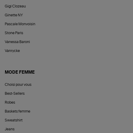
Gigi Clozeau
Ginette NY
Pascale Monvoisin
Stone Paris
Vanessa Baroni
Vanrycke
MODE FEMME
Choisi pour vous
Best-Sellers
Robes
Baskets femme
Sweatshirt
Jeans