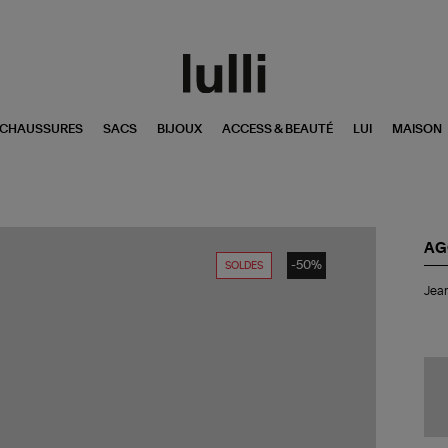
CHAUSSURES
SACS
BIJOUX
ACCESS & BEAUTÉ
LUI
MAISON
AG
-50%
SOLDES
Je
Jean
Fra
De
Noi
Dé