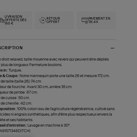
LIVRAISON
RETOUR
PAIEMENT EN
OFFERTE DÈS
OFFERT
3X,4X
150 €
SCRIPTION
 droit relaxed, taille moyenne avec revers qui peuvent être dépliés
 plus de longueur. Fermeture boutons.
 in :
Turquie.
le & Coupe :
Notre mannequin porte une taille 26 et mesure 172 cm.
de taille (taille 26) :74 cm.
eur de fourche : Avant 30 cm, arrière 35 cm.
ueur de jambe : 67 cm.
 de cuisse : 50 cm.
 de cheville : 42 cm.
position :
100% coton issu de l’agriculture régénératrice, cultivé sans
icides ni engrais synthétiques, afin d’être plus respectueux envers la
ète et ses habitants.
eil d'entretien :
Lavage en machine à 30°.
f-A91571346DITCH)