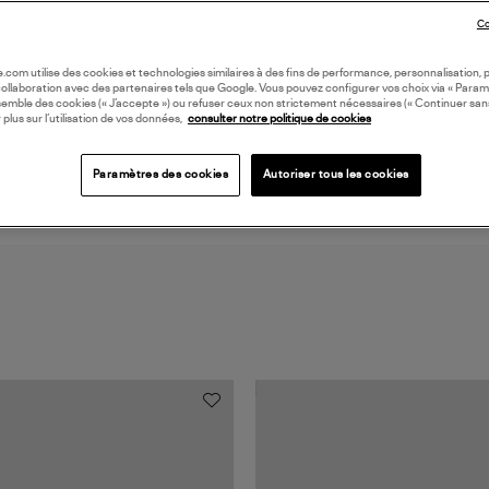
Co
LI
oile.com utilise des cookies et technologies similaires à des fins de performance, personnalisation, p
collaboration avec des partenaires tels que Google. Vous pouvez configurer vos choix via « Param
DI
semble des cookies (« J’accepte ») ou refuser ceux non strictement nécessaires (« Continuer san
 plus sur l’utilisation de vos données,
consulter notre politique de cookies
Paramètres des cookies
Autoriser tous les cookies