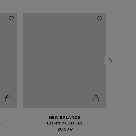
NEW BALANCE
e
Baskets 740 Sea Salt
Veste
120,00 €