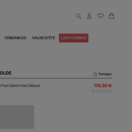
TENDANCES
VALISE D'ÉTÉ
LAST CHANCE
OLDE
Partager
an
 Fran Denim Noir Délavé
174,50 €
n
nim
349,00 €
r
lavé