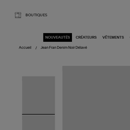
Aller au contenu principal
BOUTIQUES
NOUVEAUTÉS
CRÉATEURS
VÊTEMENTS
Accueil
Jean Fran Denim Noir Délavé