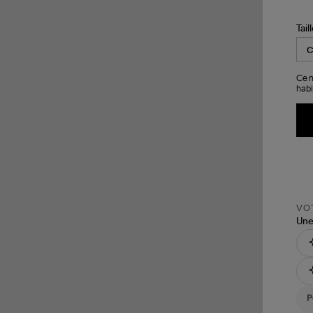
Tail
Ce m
habi
VOT
Une