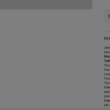
DE
Jean
pour
Made
Tail
Tour 
Haut
Long
Tour
Tour
Com
pest
plan
Cons
(re