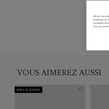
lulli-sur-la-t
analyses, en 
accepter l’en
Pour en savoir
VOUS AIMEREZ AUSSI
MADE IN EUROPE