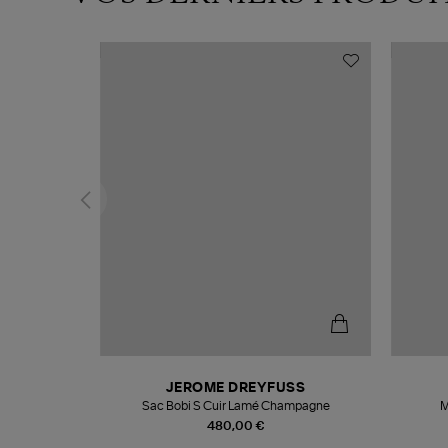
N
JEROME DREYFUSS
te
Sac Bobi S Cuir Lamé Champagne
M
480,00 €