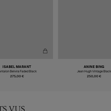
ISABEL MARANT
ANINE BING
antalon Belvira Faded Black
Jean Hugh Vintage Black
275,00 €
250,00 €
TS VUS