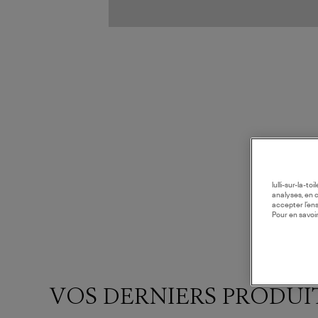
lulli-sur-la-t
analyses, en 
accepter l’en
Pour en savoir
VOS DERNIERS PRODUI