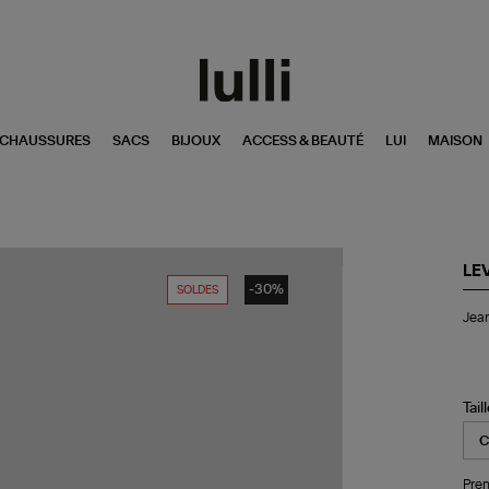
CHAUSSURES
SACS
BIJOUX
ACCESS & BEAUTÉ
LUI
MAISON
LEV
-30%
SOLDES
Je
Jean
Ho
50
Tap
Do
Be
Tail
So
Rig
Sel
Pren