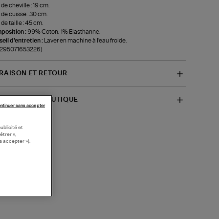
 de cheville : 19 cm.
 de cuisse : 30 cm.
de taille : 45 cm.
position :
99% Coton, 1% Elasthanne.
eil d'entretien :
Laver en machine à l'eau froide.
f-295071653226)
VRAISON ET RETOUR
SPONIBILITÉ BOUTIQUE
ntinuer sans accepter
ublicité et
étrer »,
s accepter »).