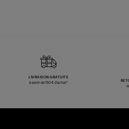
LIVRAISON GRATUITE
RET
à partir de 150 € d'achat*
d