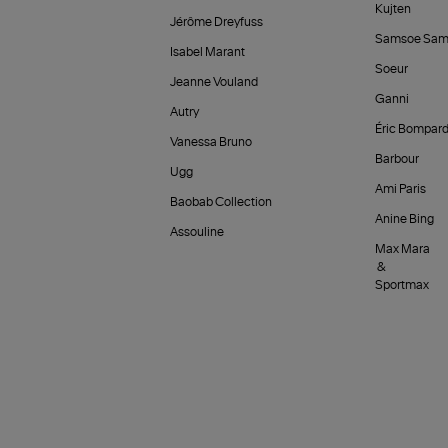
Kujten
Jérôme Dreyfuss
Samsoe Sam
Isabel Marant
Soeur
Jeanne Vouland
Ganni
Autry
Éric Bompar
Vanessa Bruno
Barbour
Ugg
Ami Paris
Baobab Collection
Anine Bing
Assouline
Max Mara
&
Sportmax