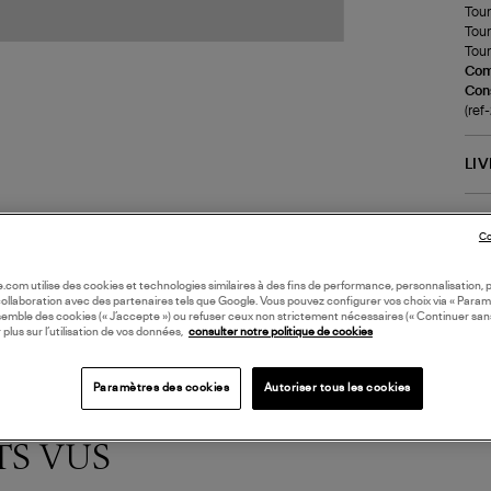
Tour
Tour
Tour 
Com
Cons
(re
LI
DI
Co
oile.com utilise des cookies et technologies similaires à des fins de performance, personnalisation, p
collaboration avec des partenaires tels que Google. Vous pouvez configurer vos choix via « Param
semble des cookies (« J’accepte ») ou refuser ceux non strictement nécessaires (« Continuer san
 plus sur l’utilisation de vos données,
consulter notre politique de cookies
Paramètres des cookies
Autoriser tous les cookies
TS VUS