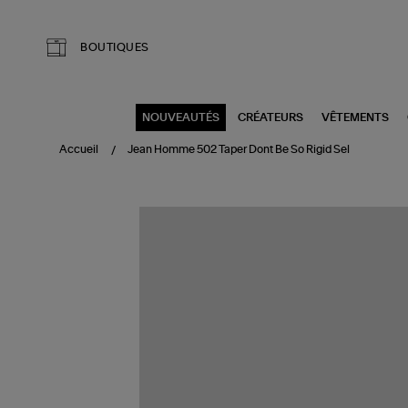
Aller au contenu principal
BOUTIQUES
NOUVEAUTÉS
CRÉATEURS
VÊTEMENTS
Accueil
Jean Homme 502 Taper Dont Be So Rigid Sel