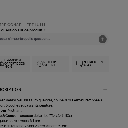
RE CONSEILLÈRE LULLI
 question sur ce produit ?
LIVRAISON
RETOUR
PAIEMENT EN
OFFERTE DÈS
OFFERT
3X,4X
150 €
SCRIPTION
 en denim bleu brut surpiqué ocre, coupe slim. Fermeture zippée à
on, 5 poches et passants ceinture.
 in :
Vietnam.
le & Coupe :
Longueur de jambe (T34x34) : 110cm.
ueur entrejambes: 84 cm.
eur de fourche : Avant 29 cm, arrière 39 cm.