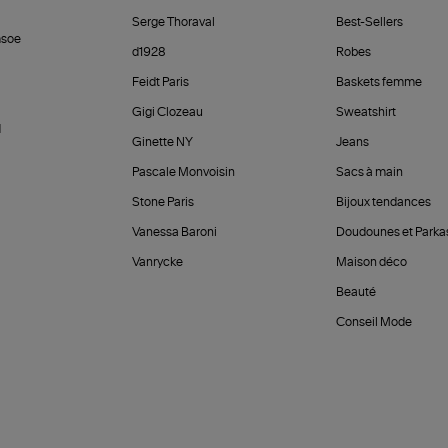
Serge Thoraval
Best-Sellers
soe
d1928
Robes
Feidt Paris
Baskets femme
Gigi Clozeau
Sweatshirt
d
Ginette NY
Jeans
Pascale Monvoisin
Sacs à main
Stone Paris
Bijoux tendances
Vanessa Baroni
Doudounes et Parka
Vanrycke
Maison déco
Beauté
Conseil Mode