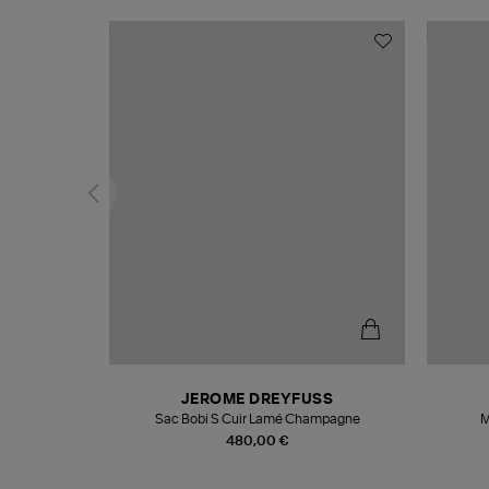
N
JEROME DREYFUSS
te
Sac Bobi S Cuir Lamé Champagne
M
480,00 €