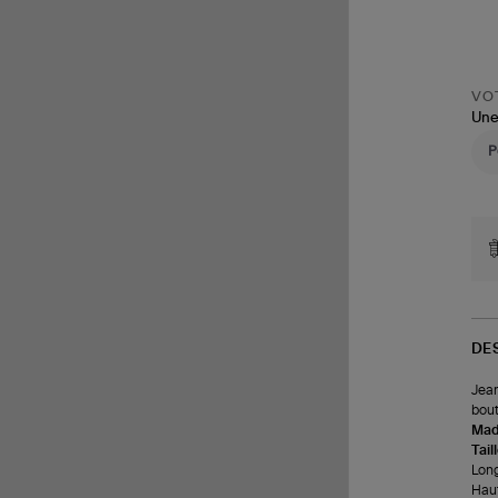
VOT
Une
DE
Jean
bout
Made
Tail
Long
Haut