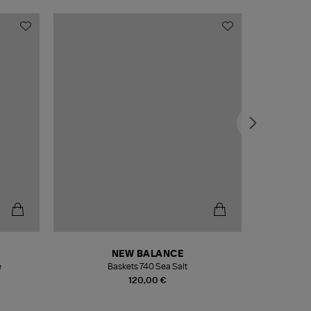
NEW BALANCE
e
Baskets 740 Sea Salt
Veste
120,00 €