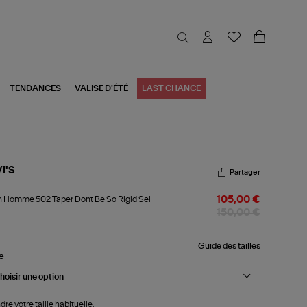
TENDANCES
VALISE D'ÉTÉ
LAST CHANCE
I'S
Partager
an
 Homme 502 Taper Dont Be So Rigid Sel
105,00 €
mme
2
150,00 €
er
nt
Guide des tailles
le
id
dre votre taille habituelle.