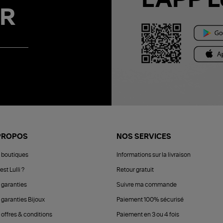
L'APP L
R
PROPOS
NOS SERVICES
 boutiques
Informations sur la livraison
est Lulli ?
Retour gratuit
 garanties
Suivre ma commande
 garanties Bijoux
Paiement 100% sécurisé
 offres & conditions
Paiement en 3 ou 4 fois