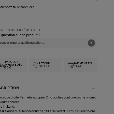
dre votre taille habituelle.
RE CONSEILLÈRE LULLI
 question sur ce produit ?
LIVRAISON
RETOUR
PAIEMENT EN
OFFERTE DÈS
OFFERT
3X,4X
150 €
SCRIPTION
 coupe droite. Fermeture zippée. Cinq poches dont une poche briquet.
iqûres dorées.
 in :
Italie.
le & Coupe :
Hauteur de fourche (taille 31) : Avant 31 cm. / Arrière 35 cm.