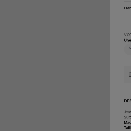
Pren
VOT
Une
DE
Jean
Surp
Made
Tail