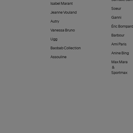
Isabel Marant
Soeur
Jeanne Vouland
Ganni
Autry
Éric Bompar
Vanessa Bruno
Barbour
Ugg
Ami Paris
Baobab Collection
Anine Bing
Assouline
Max Mara
&
Sportmax