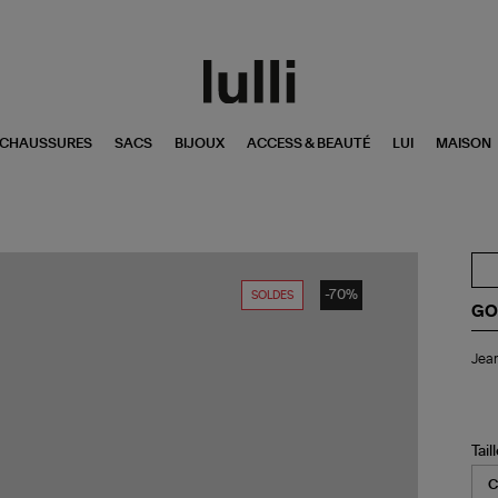
CHAUSSURES
SACS
BIJOUX
ACCESS & BEAUTÉ
LUI
MAISON
-70%
SOLDES
GO
Je
Jea
Ho
Da
Co
Ble
Tail