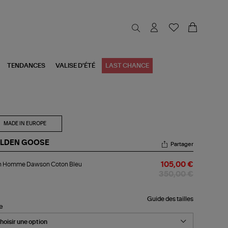
TENDANCES
VALISE D'ÉTÉ
LAST CHANCE
MADE IN EUROPE
LDEN GOOSE
Partager
an
n Homme Dawson Coton Bleu
105,00 €
mme
wson
350,00 €
ton
u
Guide des tailles
le