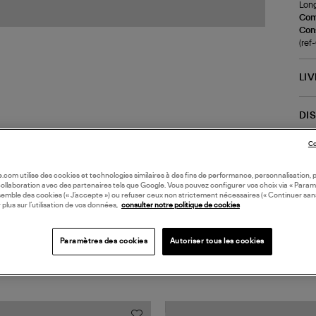
Long
Com
Cons
(re
LI
DI
Co
oile.com utilise des cookies et technologies similaires à des fins de performance, personnalisation, p
collaboration avec des partenaires tels que Google. Vous pouvez configurer vos choix via « Param
semble des cookies (« J’accepte ») ou refuser ceux non strictement nécessaires (« Continuer san
 plus sur l’utilisation de vos données,
consulter notre politique de cookies
Paramètres des cookies
Autoriser tous les cookies
TS VUS