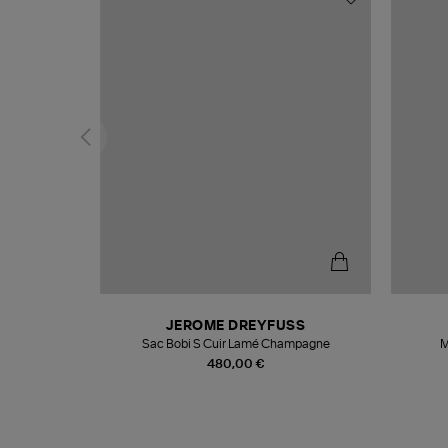
N
JEROME DREYFUSS
te
Sac Bobi S Cuir Lamé Champagne
M
480,00 €