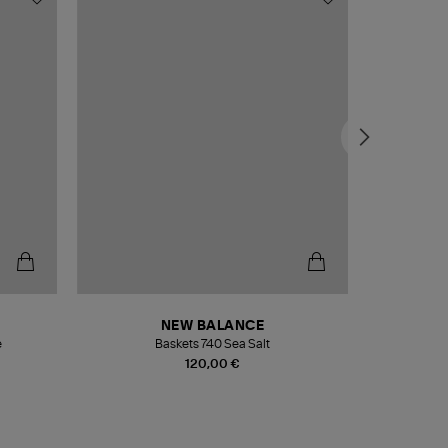
NEW BALANCE
e
Baskets 740 Sea Salt
Veste
120,00 €