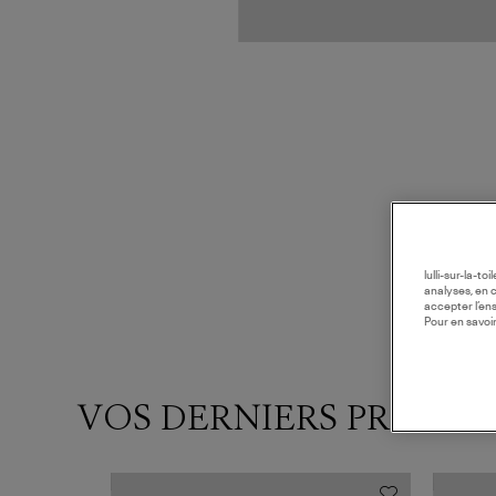
lulli-sur-la-t
analyses, en 
accepter l’en
Pour en savoir
VOS DERNIERS PRODUI