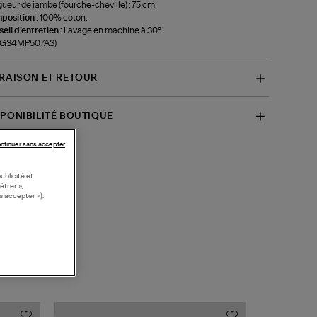
ueur de jambe (fourche-cheville) : 75 cm.
position :
100% coton.
eil d'entretien :
Lavage en machine à 30°.
f-G34MP507A3)
VRAISON ET RETOUR
SPONIBILITÉ BOUTIQUE
ntinuer sans accepter
ublicité et
étrer »,
s accepter »).