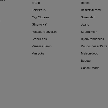
d1928
Robes
Feidt Paris
Baskets femme
Gigi Clozeau
Sweatshirt
d
Ginette NY
Jeans
Pascale Monvoisin
Sacs à main
Stone Paris
Bijoux tendances
Vanessa Baroni
Doudounes et Parka
Vanrycke
Maison déco
Beauté
Conseil Mode