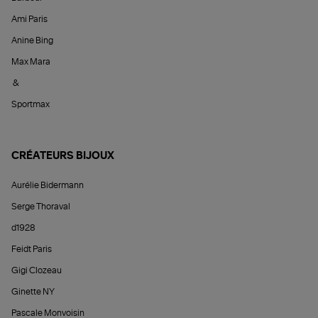
Ami Paris
Anine Bing
Max Mara
&
Sportmax
CRÉATEURS BIJOUX
Aurélie Bidermann
Serge Thoraval
d1928
Feidt Paris
Gigi Clozeau
Ginette NY
Pascale Monvoisin