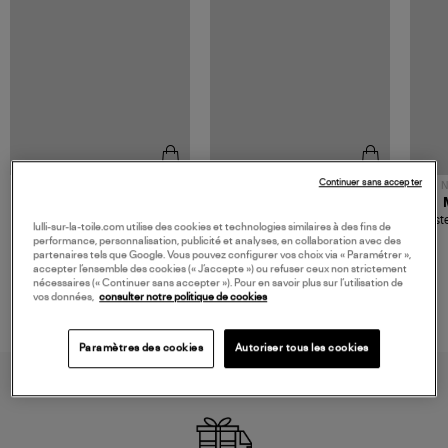
Continuer sans accepter
NOUVELLE COLLECTION
N
JEROME DREYFUSS
TORAL
Sac Bobi S Cuir Lamé
Mocassins Killian Sport
Veste
lulli-sur-la-toile.com utilise des cookies et technologies similaires à des fins de
Champagne
Mousse
480,00 €
189,00 €
performance, personnalisation, publicité et analyses, en collaboration avec des
partenaires tels que Google. Vous pouvez configurer vos choix via « Paramétrer »,
accepter l’ensemble des cookies (« J’accepte ») ou refuser ceux non strictement
nécessaires (« Continuer sans accepter »). Pour en savoir plus sur l’utilisation de
vos données,
consulter notre politique de cookies
Paramètres des cookies
Autoriser tous les cookies