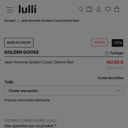
Aller au contenu principal
Accueil
Jean Homme Golden Coton Denim Noir
SOLDES
-30%
MADE IN EUROPE
GOLDEN GOOSE
Partager
Jean
Jean Homme Golden Coton Denim Noir
147,00 €
Homme
210,00 €
Golden
Coton
Guide des tailles
Denim
Taille
Noir
Prendre votre taille habituelle.
VOTRE CONSEILLÈRE LULLI
Une question sur ce produit ?