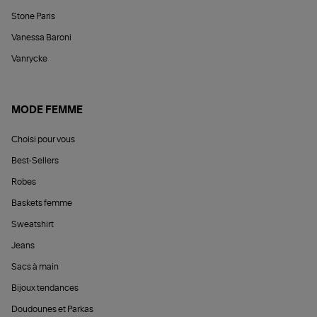
Stone Paris
Vanessa Baroni
Vanrycke
MODE FEMME
Choisi pour vous
Best-Sellers
Robes
Baskets femme
Sweatshirt
Jeans
Sacs à main
Bijoux tendances
Doudounes et Parkas