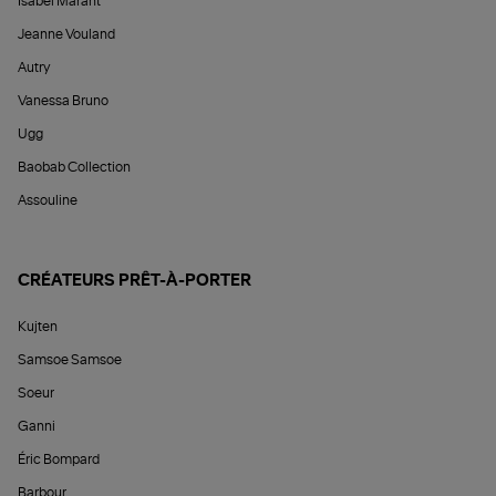
Isabel Marant
Jeanne Vouland
Autry
Vanessa Bruno
Ugg
Baobab Collection
Assouline
CRÉATEURS PRÊT-À-PORTER
Kujten
Samsoe Samsoe
Soeur
Ganni
Éric Bompard
Barbour