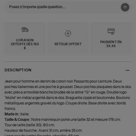
LIVRAISON
PAIEMENT EN
OFFERTE DÈS 150
RETOUR OFFERT
3X,4X
€
DESCRIPTION
Jean pour homme en denim de coton noir. Passants pour ceinture. Deux
poches italiennes et une poche à gousset. Deux poches plaquées dans le dos
avec pièce amovible blanche brodée de la lettre "G" en rouge. Double logo
"étoile" en métal argenté dans le dos. Braguette zippé et boutonnée. Boutons
métalliques argentés gravés du logo. Coupe droite. Base droite avec bords
francs.
Made in :
Italie.
Taille & Coupe :
Notre mannequin porte une taille 32 et mesure 178 cm.
Tour de taille (taille 30) : 80 cm.
Hauteur de fourche : Avant 31 cm, arrière 35 cm.
Longueur de jambe (fourche-cheville) : 65 cm.