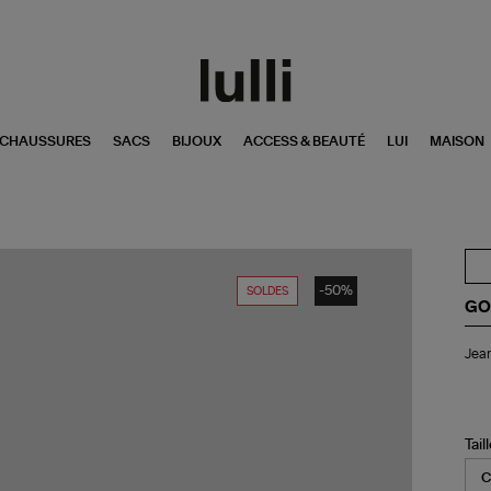
CHAUSSURES
SACS
BIJOUX
ACCESS & BEAUTÉ
LUI
MAISON
-50%
SOLDES
GO
Je
Jea
Ho
Jo
Co
Gri
Tail