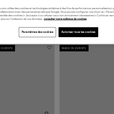
oile.com utilise des cookies et technologies similaires à des fins de performance, personnalisation, p
collaboration avec des partenaires tels que Google. Vous pouvez configurer vos choix via « Param
semble des cookies (« J’accepte ») ou refuser ceux non strictement nécessaires (« Continuer san
 plus sur l’utilisation de vos données,
consulter notre politique de cookies
Paramètres des cookies
Autoriser tous les cookies
N EUROPE
MADE IN EUROPE