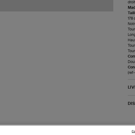
droit
Made
Tail
178 
Notr
Tour 
Long
Haut
Tour
Tour
Com
Doub
Cons
(re
LI
DI
Co