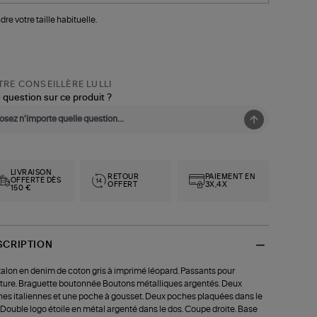
dre votre taille habituelle.
RE CONSEILLÈRE LULLI
 question sur ce produit ?
LIVRAISON
RETOUR
PAIEMENT EN
OFFERTE DÈS
OFFERT
3X,4X
150 €
SCRIPTION
alon en denim de coton gris à imprimé léopard. Passants pour
ture. Braguette boutonnée Boutons métalliques argentés. Deux
es italiennes et une poche à gousset. Deux poches plaquées dans le
 Double logo étoile en métal argenté dans le dos. Coupe droite. Base