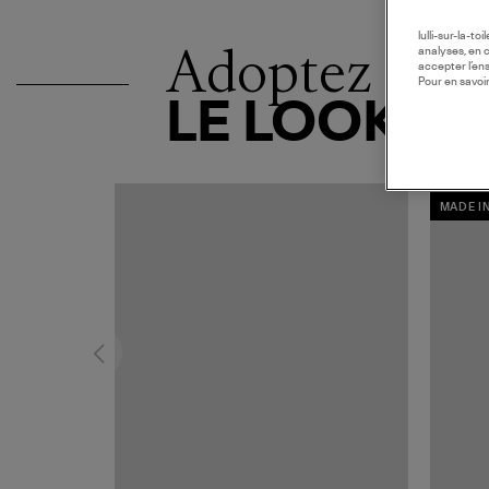
lulli-sur-la-t
Adoptez
analyses, en 
accepter l’en
Pour en savoir
LE LOOK
MADE I