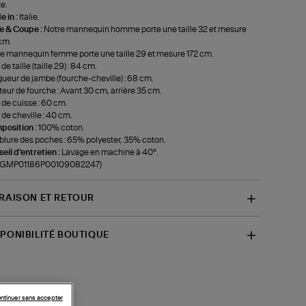
e.
 in :
Italie.
le & Coupe :
Notre mannequin homme porte une taille 32 et mesure
cm.
e mannequin femme porte une taille 29 et mesure 172 cm.
de taille (taille 29) : 84 cm.
ueur de jambe (fourche-cheville) : 68 cm.
eur de fourche : Avant 30 cm, arrière 35 cm.
 de cuisse : 60 cm.
 de cheville : 40 cm.
position :
100% coton.
lure des poches : 65% polyester, 35% coton.
eil d'entretien :
Lavage en machine à 40°.
f-GMP01186P00109082247)
VRAISON ET RETOUR
SPONIBILITÉ BOUTIQUE
ntinuer sans accepter