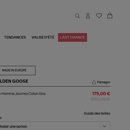
TENDANCES
VALISE D'ÉTÉ
LAST CHANCE
MADE IN EUROPE
LDEN GOOSE
Partager
an
n Homme Journey Coton Gris
175,00 €
mme
urney
350,00 €
ton
s
Guide des tailles
le