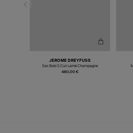
N
JEROME DREYFUSS
te
Sac Bobi S Cuir Lamé Champagne
M
480,00 €