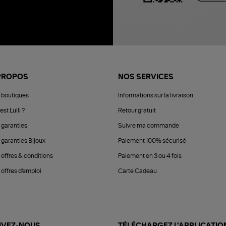
PROPOS
NOS SERVICES
 boutiques
Informations sur la livraison
est Lulli ?
Retour gratuit
 garanties
Suivre ma commande
 garanties Bijoux
Paiement 100% sécurisé
 offres & conditions
Paiement en 3 ou 4 fois
offres d'emploi
Carte Cadeau