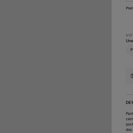
Pren
VOT
Une
DE
Pant
cein
poch
dos.