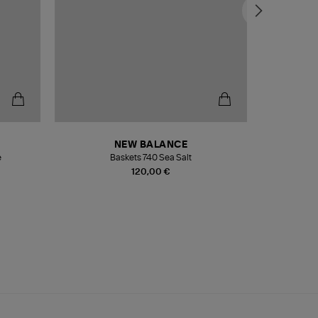
NEW BALANCE
e
Baskets 740 Sea Salt
Veste
120,00 €