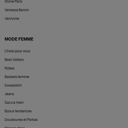
Stone Paris
Vanessa Baroni
Vanrycke
MODE FEMME
Choisi pour vous
Best-Sellers
Robes
Baskets femme
Sweatshirt
Jeans
Sacs à main
Bijoux tendances
Doudounes et Parkas