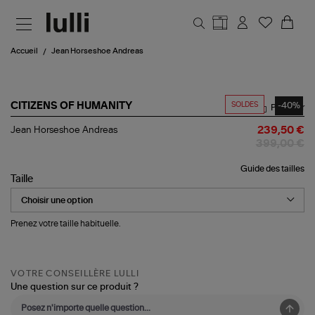
Aller au contenu principal
Accueil
Jean Horseshoe Andreas
SOLDES
-40%
CITIZENS OF HUMANITY
Partager
Jean
Jean Horseshoe Andreas
239,50 €
Horseshoe
399,00 €
Andreas
Guide des tailles
Taille
Prenez votre taille habituelle.
VOTRE CONSEILLÈRE LULLI
Une question sur ce produit ?