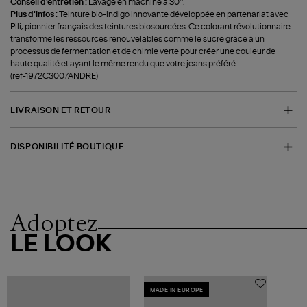
Conseil d'entretien :
Lavage en machine à 30°.
Plus d'infos :
Teinture bio-indigo innovante développée en partenariat avec
Pili, pionnier français des teintures biosourcées. Ce colorant révolutionnaire
transforme les ressources renouvelables comme le sucre grâce à un
processus de fermentation et de chimie verte pour créer une couleur de
haute qualité et ayant le même rendu que votre jeans préféré !
(ref-1972C3007ANDRE)
LIVRAISON ET RETOUR
DISPONIBILITÉ BOUTIQUE
Adoptez
LE LOOK
MADE IN EUROPE