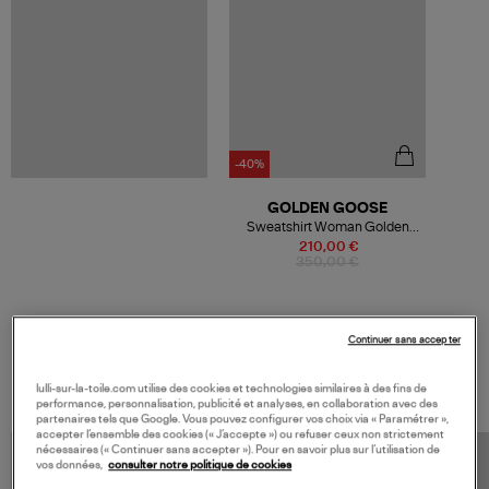
-40%
GOLDEN GOOSE
Sweatshirt Woman Golden
Washed Black
210,00 €
350,00 €
Continuer sans accepter
VOS DERNIERS PRODUITS VUS
lulli-sur-la-toile.com utilise des cookies et technologies similaires à des fins de
performance, personnalisation, publicité et analyses, en collaboration avec des
partenaires tels que Google. Vous pouvez configurer vos choix via « Paramétrer »,
accepter l’ensemble des cookies (« J’accepte ») ou refuser ceux non strictement
nécessaires (« Continuer sans accepter »). Pour en savoir plus sur l’utilisation de
vos données,
consulter notre politique de cookies