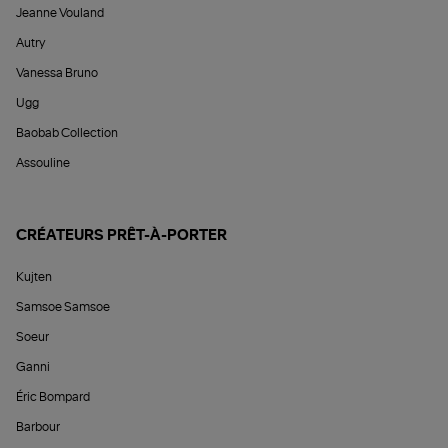
Jeanne Vouland
Autry
Vanessa Bruno
Ugg
Baobab Collection
Assouline
CRÉATEURS PRÊT-À-PORTER
Kujten
Samsoe Samsoe
Soeur
Ganni
Éric Bompard
Barbour