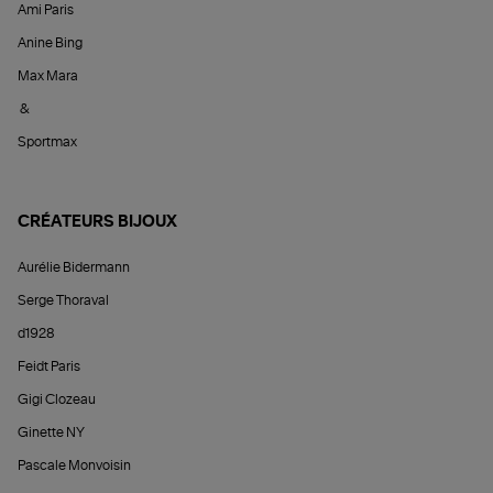
Ami Paris
Anine Bing
Max Mara
&
Sportmax
CRÉATEURS BIJOUX
Aurélie Bidermann
Serge Thoraval
d1928
Feidt Paris
Gigi Clozeau
Ginette NY
Pascale Monvoisin