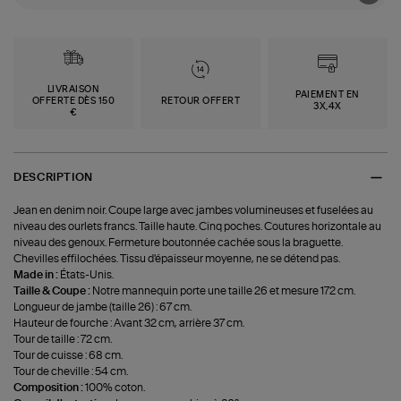
LIVRAISON
PAIEMENT EN
OFFERTE DÈS 150
RETOUR OFFERT
3X,4X
€
DESCRIPTION
Jean en denim noir. Coupe large avec jambes volumineuses et fuselées au
niveau des ourlets francs. Taille haute. Cinq poches. Coutures horizontale au
niveau des genoux. Fermeture boutonnée cachée sous la braguette.
Chevilles effilochées. Tissu d'épaisseur moyenne, ne se détend pas.
Made in :
États-Unis.
Taille & Coupe :
Notre mannequin porte une taille 26 et mesure 172 cm.
Longueur de jambe (taille 26) : 67 cm.
Hauteur de fourche : Avant 32 cm, arrière 37 cm.
Tour de taille : 72 cm.
Tour de cuisse : 68 cm.
Tour de cheville : 54 cm.
Composition :
100% coton.